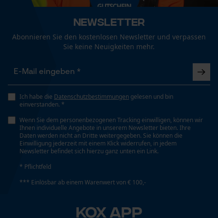
Nein
Fact-Finder Tracking
Newsletter
Abonnieren Sie den kostenlosen Newsletter und verpassen
Phasenwender
Sie keine Neuigkeiten mehr.
Funktionale Cookies
Nein
Schrägschnitt
Loop54 Personalization
Nein
Ich habe die
Datenschutzbestimmungen
gelesen und bin
einverstanden. *
Personalisierte Startseite
Wenn Sie dem personenbezogenen Tracking einwilligen, können wir
Gespeicherter Warenkorb
Ihnen individuelle Angebote in unserem Newsletter bieten. Ihre
Werkzeuglose Kettenspannung
Daten werden nicht an Dritte weitergegeben. Sie können die
Persönliche Begrüßung
Nein
Einwilligung jederzeit mit einem Klick widerrufen, in jedem
Newsletter befindet sich hierzu ganz unten ein Link.
Geo-IP und User Detection
* Pflichtfeld
YouTube-Videos
Werkzeugloser Kettenwechsel
*** Einlösbar ab einem Warenwert von € 100,-
Google Maps
Nein
Kontaktaufnahme per Chat
KOX APP