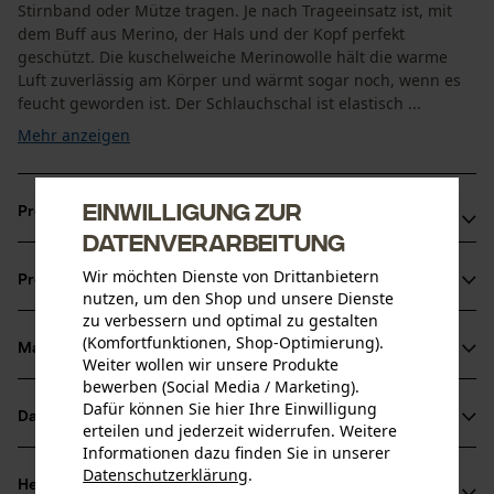
Stirnband oder Mütze tragen. Je nach Trageeinsatz ist, mit
dem Buff aus Merino, der Hals und der Kopf perfekt
geschützt. Die kuschelweiche Merinowolle hält die warme
Luft zuverlässig am Körper und wärmt sogar noch, wenn es
feucht geworden ist. Der Schlauchschal ist elastisch ...
Mehr anzeigen
Einwilligung zur
Produktvorteile
Datenverarbeitung
Loop Schal schützt Kopf, Ohren und den Hals optimal vor
Wir möchten Dienste von Drittanbietern
Produktinformationen
dem Auskühlen
nutzen, um den Shop und unsere Dienste
zu verbessern und optimal zu gestalten
Passt sich perfekt jeder Kopfform an
(Komfortfunktionen, Shop-Optimierung).
Hoher Tragekomfort dank Merinoanteil
Material & Pflege
Weiter wollen wir unsere Produkte
Produktdetails
bewerben (Social Media / Marketing).
Dafür können Sie hier Ihre Einwilligung
Aktivitätstyp
Datenblätter
erteilen und jederzeit widerrufen. Weitere
Material
Angeln, Campen, Jagen, Wandern
Informationen dazu finden Sie in unserer
Produktsicherheitsdatenblatt (PDF)
Datenschutzerklärung
.
Hauptmaterial
Herstellerinformationen
teilen