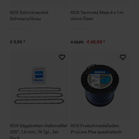
KOX Schnürsenkel
KOX Tarnnetz Mais 4 x 1 m
Schwarz/Grau
ohne Ösen
€ 5,90 *
€ 65,03 *
€ 92,90
KOX Sägeketten Halbmeißel
KOX Freischneidefaden
325", 1.6 mm, 74 Tgl., 3er
ProLine Plus quadratisch
Pack