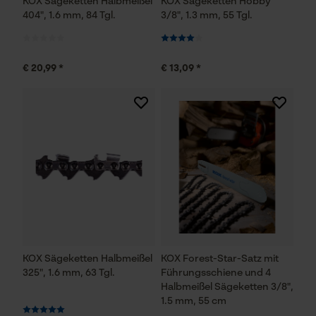
KOX Sägeketten Halbmeißel
KOX Sägeketten Hobby
Statistik Cookies
404", 1.6 mm, 84 Tgl.
3/8", 1.3 mm, 55 Tgl.
€ 20,99 *
€ 13,09 *
Econda Analytics
Mouseflow Web Analytics Tool
Fact-Finder Tracking
Funktionale Cookies
Loop54 Personalization
KOX Sägeketten Halbmeißel
KOX Forest-Star-Satz mit
325", 1.6 mm, 63 Tgl.
Führungsschiene und 4
Personalisierte Startseite
Halbmeißel Sägeketten 3/8",
Gespeicherter Warenkorb
1.5 mm, 55 cm