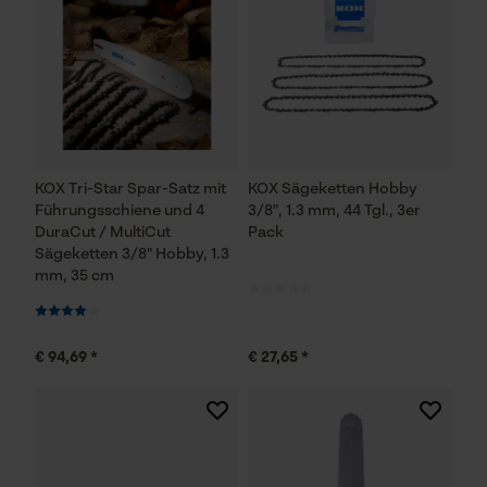
KOX Tri-Star Spar-Satz mit
KOX Sägeketten Hobby
Führungsschiene und 4
3/8", 1.3 mm, 44 Tgl., 3er
DuraCut / MultiCut
Pack
Sägeketten 3/8" Hobby, 1.3
mm, 35 cm
€ 94,69 *
€ 27,65 *