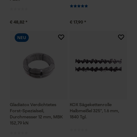
€ 48,82 *
€ 17,90 *
NEU
Gladiatox Verdichtetes
KOX Sägekettenrolle
Forst-Spezialseil,
Halbmeißel 325", 1.6 mm,
Durchmesser 12 mm, MBK
1840 Tgl.
152,79 kN