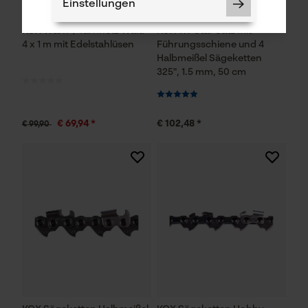
Einstellungen
KOX Warn-/Tarnnetz Wald
KOX Tri-Star Satz mit
4 x 1 m mit Edelstahlüsen
Führungsschiene und 4
Halbmeißel Sägeketten
325", 1.5 mm, 50 cm
Notwendige Cookies
€ 69,94 *
€ 102,48 *
€ 99,90
Prüfung setzen von Cookies
Session ID
Speichern der Auswahl zur
Datenverarbeitung
Econda Tag Manager