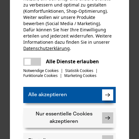
zu verbessern und optimal zu gestalten
(Komfortfunktionen, Shop-Optimierung).
Weiter wollen wir unsere Produkte
bewerben (Social Media / Marketing).
KOX Ersatz-Drehwirbel für
KOX Tri-Star Satz mit
Dafür können Sie hier Ihre Einwilligung
unsere Forstmaßbänder mit
Führungsschiene und 4
erteilen und jederzeit widerrufen. Weitere
Auslösehaken Typ B
Halbmeißel Sägeketten 3/8",
Informationen dazu finden Sie in unserer
1.5 mm, 40 cm
Datenschutzerklärung
.
teilen
Es ist ein Fehler aufgetreten. Bitte
Alle Dienste erlauben
teilen
versuchen Sie es erneut.
€ 1,60 *
€ 79,43 *
Notwendige Cookies
|
Statistik Cookies
|
Funktionale Cookies
|
Marketing Cookies
mail
SALE
Alle akzeptieren
Nur essentielle Cookies
akzeptieren