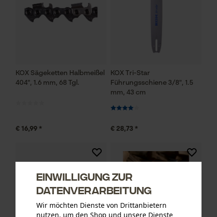
KOX Sägeketten Halbmeißel
KOX Tri-Star
404", 1.6 mm, 68 Tgl.
Führungsschiene 3/8", 1.5
mm, 43 cm
€ 16,99 *
€ 28,73 *
Einwilligung zur
Datenverarbeitung
Wir möchten Dienste von Drittanbietern
nutzen, um den Shop und unsere Dienste