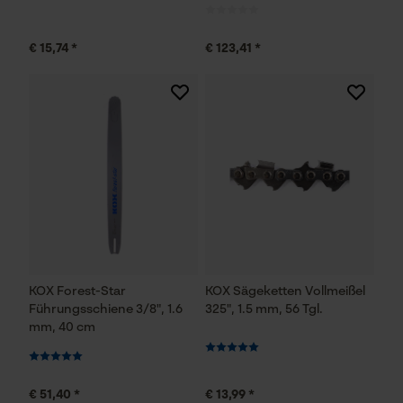
Persönliche Begrüßung
Geo-IP und User Detection
€ 15,74 *
€ 123,41 *
YouTube-Videos
Google Maps
Kontaktaufnahme per Chat
Marketing Cookies
Google Global Site Tag
KOX Forest-Star
KOX Sägeketten Vollmeißel
Microsoft Advertising Universal
Führungsschiene 3/8", 1.6
325", 1.5 mm, 56 Tgl.
Event Tracking
mm, 40 cm
Survicate
€ 51,40 *
€ 13,99 *