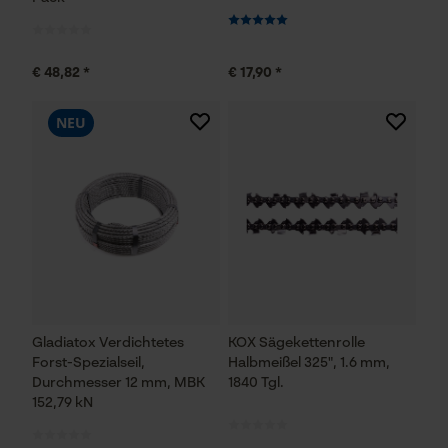
€ 48,82 *
€ 17,90 *
NEU
Gladiatox Verdichtetes
KOX Sägekettenrolle
Forst-Spezialseil,
Halbmeißel 325", 1.6 mm,
Durchmesser 12 mm, MBK
1840 Tgl.
152,79 kN