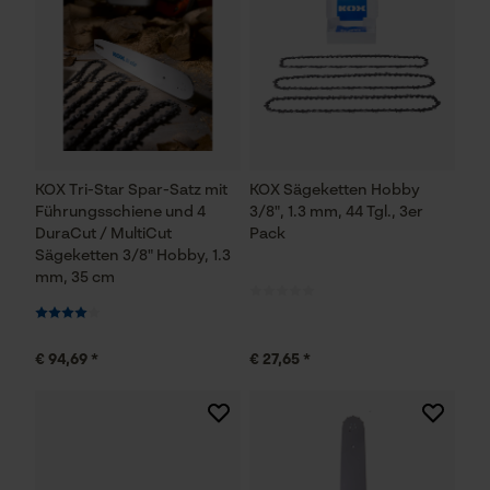
KOX Tri-Star Spar-Satz mit
KOX Sägeketten Hobby
Führungsschiene und 4
3/8", 1.3 mm, 44 Tgl., 3er
DuraCut / MultiCut
Pack
Sägeketten 3/8" Hobby, 1.3
mm, 35 cm
€ 94,69 *
€ 27,65 *