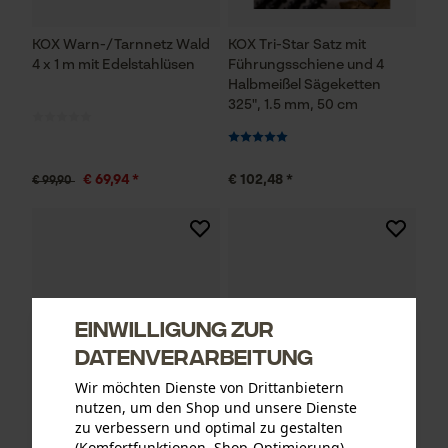
KOX Warn-/Tarnnetz Wald
KOX Tri-Star Satz mit
4 x 1 m mit Edelstahlüsen
Führungsschiene und 4
Halbmeißel Sägeketten
325", 1.5 mm, 50 cm
€ 69,94 *
€ 102,48 *
€ 99,90
Einwilligung zur
Datenverarbeitung
Wir möchten Dienste von Drittanbietern
nutzen, um den Shop und unsere Dienste
zu verbessern und optimal zu gestalten
(Komfortfunktionen, Shop-Optimierung).