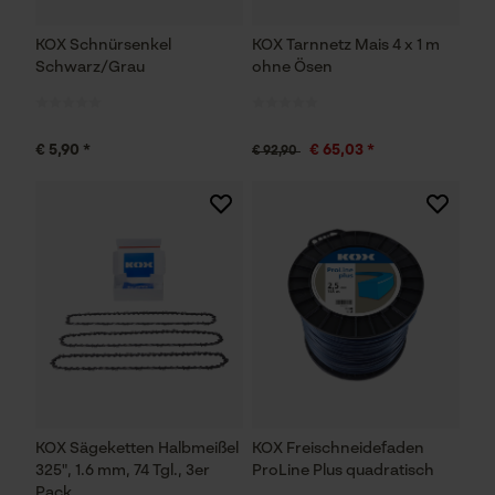
KOX Schnürsenkel
KOX Tarnnetz Mais 4 x 1 m
Schwarz/Grau
ohne Ösen
€ 5,90 *
€ 65,03 *
€ 92,90
KOX Sägeketten Halbmeißel
KOX Freischneidefaden
325", 1.6 mm, 74 Tgl., 3er
ProLine Plus quadratisch
Pack