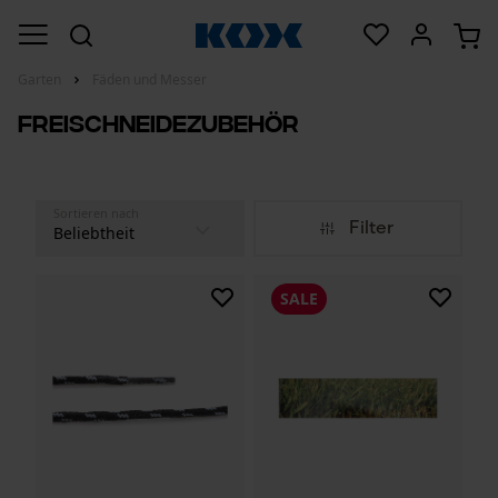
Garten
Fäden und Messer
Freischneidezubehör
Sortieren nach
Filter
SALE