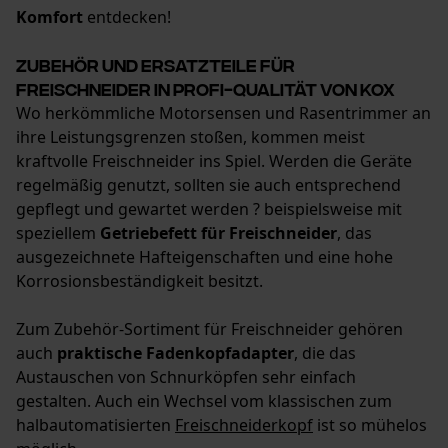
Geo-IP und User Detection
Komfort
entdecken!
YouTube-Videos
Zubehör und Ersatzteile für
Google Maps
Freischneider in Profi-Qualität von KOX
Kontaktaufnahme per Chat
Wo herkömmliche Motorsensen und Rasentrimmer an
ihre Leistungsgrenzen stoßen, kommen meist
kraftvolle Freischneider ins Spiel. Werden die Geräte
Marketing Cookies
regelmäßig genutzt, sollten sie auch entsprechend
gepflegt und gewartet werden ? beispielsweise mit
speziellem
Getriebefett für Freischneider
, das
ausgezeichnete Hafteigenschaften und eine hohe
Google Global Site Tag
Korrosionsbeständigkeit besitzt.
Microsoft Advertising Universal
Event Tracking
Zum Zubehör-Sortiment für Freischneider gehören
auch
praktische Fadenkopfadapter
, die das
Survicate
Austauschen von Schnurköpfen sehr einfach
gestalten. Auch ein Wechsel vom klassischen zum
halbautomatisierten
Freischneiderkopf
ist so mühelos