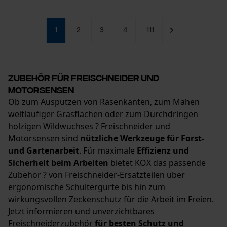
1
2
3
4
111
Econda Analytics
Mouseflow Web Analytics Tool
Zubehör für Freischneider und
Fact-Finder Tracking
Motorsensen
Ob zum Ausputzen von Rasenkanten, zum Mähen
weitläufiger Grasflächen oder zum Durchdringen
Funktionale Cookies
holzigen Wildwuchses ? Freischneider und
Motorsensen sind
nützliche Werkzeuge für Forst-
und Gartenarbeit
. Für maximale
Effizienz und
Sicherheit beim Arbeiten
bietet KOX das passende
Loop54 Personalization
Zubehör ? von Freischneider-Ersatzteilen über
Personalisierte Startseite
ergonomische Schultergurte bis hin zum
Gespeicherter Warenkorb
wirkungsvollen Zeckenschutz für die Arbeit im Freien.
Jetzt informieren und unverzichtbares
Persönliche Begrüßung
Freischneiderzubehör
für besten Schutz und