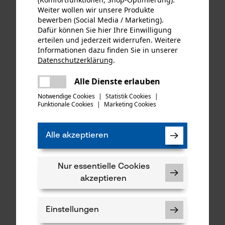
KOX Sägeketten Halbmeißel
KOX Sägeketten Hobby
Weiter wollen wir unsere Produkte
404", 1.6 mm, 84 Tgl.
3/8", 1.3 mm, 55 Tgl.
bewerben (Social Media / Marketing).
Dafür können Sie hier Ihre Einwilligung
erteilen und jederzeit widerrufen. Weitere
Informationen dazu finden Sie in unserer
€ 20,99 *
€ 13,09 *
Datenschutzerklärung
.
teilen
Es ist ein Fehler aufgetreten. Bitte
Alle Dienste erlauben
teilen
versuchen Sie es erneut.
Notwendige Cookies
|
Statistik Cookies
|
Funktionale Cookies
|
Marketing Cookies
mail
Alle akzeptieren
Nur essentielle Cookies
akzeptieren
KOX Sägeketten Halbmeißel
KOX Forest-Star-Satz mit
325", 1.6 mm, 63 Tgl.
Führungsschiene und 4
Halbmeißel Sägeketten 3/8",
Einstellungen
1.5 mm, 55 cm