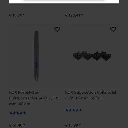
€ 15,74 *
€ 123,41 *
Notwendige Cookies
Prüfung setzen von Cookies
Session ID
Speichern der Auswahl zur
Datenverarbeitung
KOX Forest-Star
KOX Sägeketten Vollmeißel
Econda Tag Manager
Führungsschiene 3/8", 1.6
325", 1.5 mm, 56 Tgl.
mm, 40 cm
Statistik Cookies
€ 51,40 *
€ 13,99 *