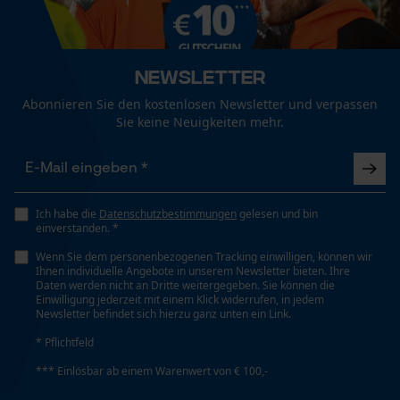
Geschlecht
Fact-Finder Tracking
Unisex
Newsletter
Funktionale Cookies
Abonnieren Sie den kostenlosen Newsletter und verpassen
Jahreszeit
Sie keine Neuigkeiten mehr.
Ganzjahresartikel
Loop54 Personalization
Optik/Muster
Personalisierte Startseite
Unifarben
Ich habe die
Datenschutzbestimmungen
gelesen und bin
einverstanden. *
Gespeicherter Warenkorb
Wenn Sie dem personenbezogenen Tracking einwilligen, können wir
Persönliche Begrüßung
Ihnen individuelle Angebote in unserem Newsletter bieten. Ihre
Passform
Daten werden nicht an Dritte weitergegeben. Sie können die
Geo-IP und User Detection
Relaxed Fit
Einwilligung jederzeit mit einem Klick widerrufen, in jedem
Newsletter befindet sich hierzu ganz unten ein Link.
YouTube-Videos
* Pflichtfeld
Google Maps
Taschentyp
*** Einlösbar ab einem Warenwert von € 100,-
Kontaktaufnahme per Chat
Beintasche, Eingrifftaschen, Hosentaschen,
Holstertaschen, Gesäßtasche, Fronttaschen,