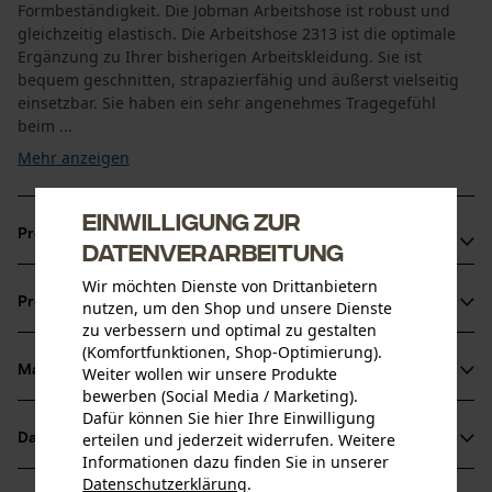
Formbeständigkeit. Die Jobman Arbeitshose ist robust und
gleichzeitig elastisch. Die Arbeitshose 2313 ist die optimale
Ergänzung zu Ihrer bisherigen Arbeitskleidung. Sie ist
bequem geschnitten, strapazierfähig und äußerst vielseitig
einsetzbar. Sie haben ein sehr angenehmes Tragegefühl
beim ...
Mehr anzeigen
Einwilligung zur
Produktvorteile
Datenverarbeitung
Geräumige Fronttaschen
Wir möchten Dienste von Drittanbietern
Produktinformationen
nutzen, um den Shop und unsere Dienste
Gesäßtaschen und Beintasche mit Klappe
zu verbessern und optimal zu gestalten
Die Jobman Arbeitshose in den Größen 42-64 kann durch
(Komfortfunktionen, Shop-Optimierung).
5 cm Beinaufschlag verlängert werden
Material & Pflege
Weiter wollen wir unsere Produkte
Produktdetails
bewerben (Social Media / Marketing).
Dafür können Sie hier Ihre Einwilligung
Aktivitätstyp
erteilen und jederzeit widerrufen. Weitere
Datenblätter
Material
Arbeiten, Angeln, Campen, Jagen, Wandern
Informationen dazu finden Sie in unserer
Produktsicherheitsdatenblatt (PDF)
Datenschutzerklärung
.