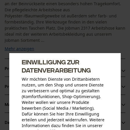
an der Beinrückseite einen besonders hohen Tragekomfort.
Die pflegeleichte Arbeitshose aus
Polyester-/Baumwollgewebe ist außerdem sehr farb- und
formbeständig. Ihre Werkzeuge finden in den vielen
praktischen Taschen Platz. Die Jobman 2317 Arbeitshose kann
ideal mit der weiteren Arbeitsbekleidung aus unserem
Jobman Sortiment ...
Mehr anzeigen
Einwilligung zur
Datenverarbeitung
Produktvorteile
Wir möchten Dienste von Drittanbietern
Die Jobman Arbeitshose 2317 kann durch 5 cm Aufschlag
nutzen, um den Shop und unsere Dienste
Produktinformationen
am Beinabschluss verlängert werden
zu verbessern und optimal zu gestalten
(Komfortfunktionen, Shop-Optimierung).
Aus pflegeleichten Materialien gefertigt
Weiter wollen wir unsere Produkte
Material & Pflege
bewerben (Social Media / Marketing).
Produktdetails
Dafür können Sie hier Ihre Einwilligung
erteilen und jederzeit widerrufen. Weitere
Aktivitätstyp
Datenblätter
Informationen dazu finden Sie in unserer
Material
Arbeiten, Angeln, Campen, Jagen, Wandern