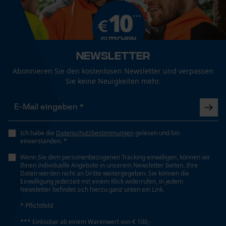
Mouseflow Web Analytics Tool
Fact-Finder Tracking
Geschlecht
Unisex
Newsletter
Funktionale Cookies
Abonnieren Sie den kostenlosen Newsletter und verpassen
Jahreszeit
Sie keine Neuigkeiten mehr.
Ganzjahresartikel
Loop54 Personalization
Optik/Muster
Personalisierte Startseite
Unifarben
Ich habe die
Datenschutzbestimmungen
gelesen und bin
Gespeicherter Warenkorb
einverstanden. *
Persönliche Begrüßung
Wenn Sie dem personenbezogenen Tracking einwilligen, können wir
Ihnen individuelle Angebote in unserem Newsletter bieten. Ihre
Passform
Geo-IP und User Detection
Daten werden nicht an Dritte weitergegeben. Sie können die
Ergonomic Fit
Einwilligung jederzeit mit einem Klick widerrufen, in jedem
YouTube-Videos
Newsletter befindet sich hierzu ganz unten ein Link.
Google Maps
* Pflichtfeld
Taschentyp
Kontaktaufnahme per Chat
*** Einlösbar ab einem Warenwert von € 100,-
Beintasche, Eingrifftaschen, Hosentaschen,