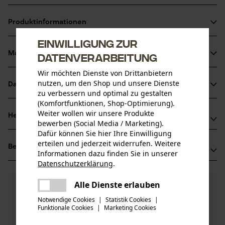
Abrutschsicher und ergonomisch
Produktinformationen
Geschmiedete Ausführung
Spitzen gehärtet
Einwilligung zur
Material & Pflege
Datenverarbeitung
Produktdetails
Wir möchten Dienste von Drittanbietern
Aktivitätstyp
nutzen, um den Shop und unsere Dienste
Datenblätter
Material
Heben
zu verbessern und optimal zu gestalten
(Komfortfunktionen, Shop-Optimierung).
Produktsicherheitsdatenblatt (PDF)
Weiter wollen wir unsere Produkte
Hauptmaterial
Herstellerinformationen
bewerben (Social Media / Marketing).
Stahl
Altersgruppe
Dafür können Sie hier Ihre Einwilligung
GEDORE Werkzeugfabrik GmbH & Co. KG
Erwachsener
erteilen und jederzeit widerrufen. Weitere
Bewertungen
(1)
Remscheider Str. 149
Informationen dazu finden Sie in unserer
Material Griff
42899 Remscheid, Deutschland
Datenschutzerklärung
.
Kunststoff, Kork
teilen
Mail: info@gedore.com
Anzahl Teile
Es ist ein Fehler aufgetreten. Bitte
Alle Dienste erlauben
5.0
Noch Fragen?
(1)
1 Stk
Web: -
Produkt weiterempfehlen
teilen
versuchen Sie es erneut.
Unsere Experten stehen Ihnen gerne zur
Tel: +49 2191 59 69 00
Notwendige Cookies
|
Statistik Cookies
|
Verfügung!
Materialzusammensetzung
Funktionale Cookies
|
Marketing Cookies
mail
Nach Anzahl der Sterne filtern
Frage stellen
pulverbeschichtetem Qualitätsstahl 2-Komponenten-
Artikelgewicht
Sollten Sie Fragen oder Probleme mit dem Produkt