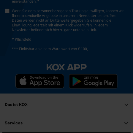
einverstanden. *
Wenn Sie dem personenbezogenen Tracking einwilligen, können wir
Ihnen individuelle Angebote in unserem Newsletter bieten. Ihre
Phasenwender
Daten werden nicht an Dritte weitergegeben. Sie können die
Loop54 Personalization
Nein
Einwilligung jederzeit mit einem Klick widerrufen, in jedem
Newsletter befindet sich hierzu ganz unten ein Link.
Personalisierte Startseite
* Pflichtfeld
Gespeicherter Warenkorb
Schrägschnitt
*** Einlösbar ab einem Warenwert von € 100,-
Nein
Persönliche Begrüßung
Geo-IP und User Detection
KOX APP
YouTube-Videos
Werkzeuglose Kettenspannung
Nein
Google Maps
Kontaktaufnahme per Chat
Werkzeugloser Kettenwechsel
Das ist KOX
Nein
Marketing Cookies
Über uns
Soziales Engagement
Services
Öffnungsweite max.
Ratgeber