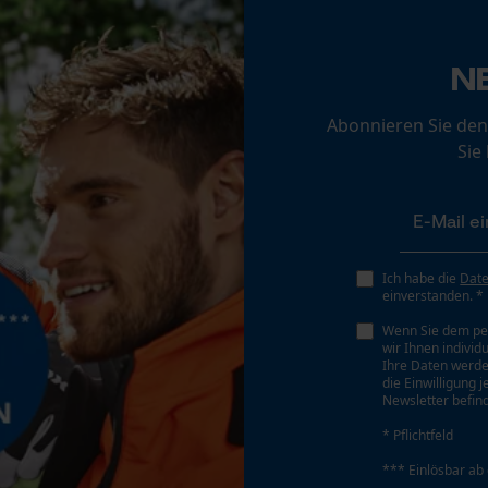
Loop54 Personalization
Werkzeugloser Kettenwechsel
N
Personalisierte Startseite
Nein
Gespeicherter Warenkorb
Abonnieren Sie den
Sie
Persönliche Begrüßung
Geo-IP und User Detection
Akku/Batterie enthalten
YouTube-Videos
Akku/Batterien nicht im Lieferumfang enthalten
Google Maps
Ich habe die
Dat
Kontaktaufnahme per Chat
einverstanden. *
Wenn Sie dem pe
wir Ihnen individ
Ihre Daten werde
Marketing Cookies
die Einwilligung 
Newsletter befind
* Pflichtfeld
*** Einlösbar ab
Google Global Site Tag