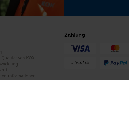
.
Microsoft Advertising Universal Event
Tracking
Survicate
Zahlung
g
te Qualität von KOX
bwicklung
kruf
ten Informationen
Führungsschienen-Typ
ControlCut
mular
KOX Forstversand GmbH
mular
KOX – Partner in Forst und Garte
Zentrale:
Am Burgfried 14
iderrufen