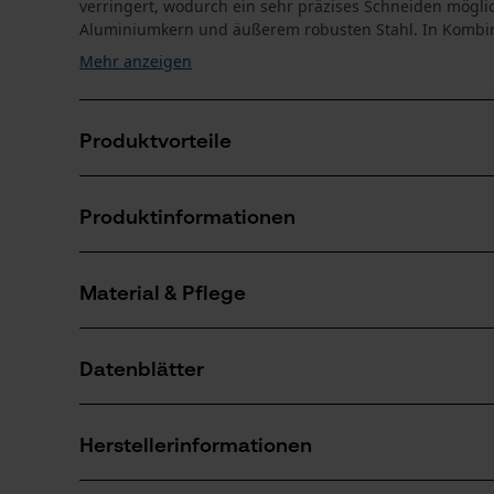
verringert, wodurch ein sehr präzises Schneiden möglic
Aluminiumkern und äußerem robusten Stahl. In Kombina
Mehr anzeigen
Produktvorteile
Leichter gegenüber Vollstahl-Führungsschienen
Produktinformationen
Optimaler Ölfluss dank dem LubriTec™ Schmier-Sys
Innovativer Umlenkstern mit wartungsfreiem Lager
Material & Pflege
Produktdetails
Aktivitätstyp
Datenblätter
Sägen
Material
Herstellerdatenblatt (PDF)
Hauptmaterial
Herstellerinformationen
Stahl
Anzahl Teile
1 Stk