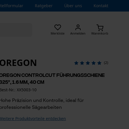
tellformular
Ratgeber
Über uns
Kontakt
Merkliste
Anmelden
Warenkorb
OREGON
(2)
Oregon ControlCut Führungsschiene
325", 1.6 mm, 40 cm
Best-Nr.: XX5003-10
Hohe Präzision und Kontrolle, ideal für
professionelle Sägearbeiten
Weitere Produktvorteile entdecken