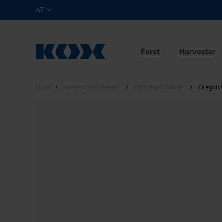
AT
Forst
Harvester
Forst
Ketten und Schienen
Führungsschienen
Oregon 