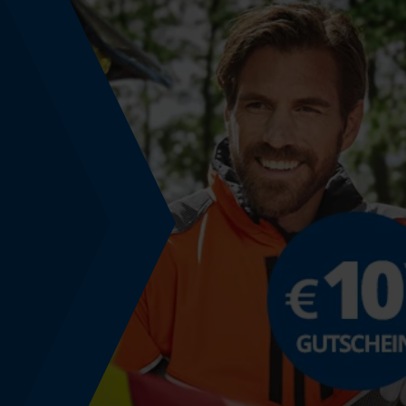
Werkzeuglose Kettenspannung
Nein
Energie & Leistung
Akku-Kapazitätsanzeige
Nein
Powerbank-Funktion
Nein
Nutzung & Gebrauch
Anwendungshinweis