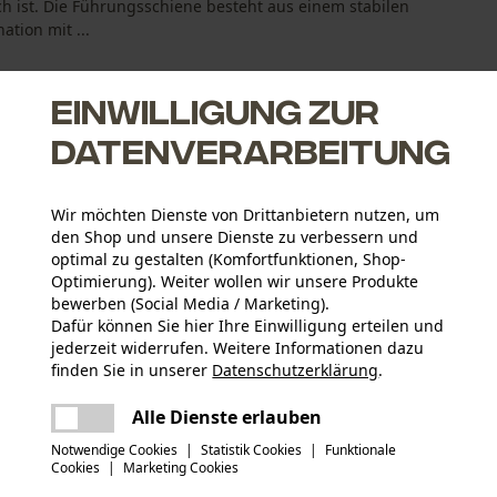
h ist. Die Führungsschiene besteht aus einem stabilen
tion mit ...
Einwilligung zur
Datenverarbeitung
Wir möchten Dienste von Drittanbietern nutzen, um
tem
den Shop und unsere Dienste zu verbessern und
optimal zu gestalten (Komfortfunktionen, Shop-
Optimierung). Weiter wollen wir unsere Produkte
bewerben (Social Media / Marketing).
Dafür können Sie hier Ihre Einwilligung erteilen und
jederzeit widerrufen. Weitere Informationen dazu
Altersgruppe
finden Sie in unserer
Datenschutzerklärung
.
Erwachsener
teilen
Es ist ein Fehler aufgetreten. Bitte
Alle Dienste erlauben
versuchen Sie es erneut.
Oberflächenbeschichtung
mail
Notwendige Cookies
|
Statistik Cookies
|
Funktionale
Lackierte Oberfläche
Anzahl Treibglieder
Cookies
|
Marketing Cookies
63