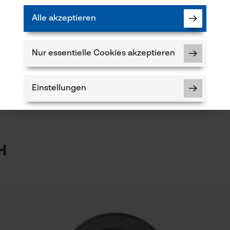
(2)
Alle akzeptieren
Branche
Feuerwehr, Forstwirtschaft, Garten- und
Landschaftsbau, Landwirtschaft, Obstbau
Nur essentielle Cookies akzeptieren
Produkt weiterempfehlen
Verfügung!
Einstellungen
Lieferumfang
1 x Führungsschiene
5
h
Notwendige Cookies
kt haben oder Mängel feststellen, können Sie sich
eder
r E-Mail an info-at@kox.eu an uns wenden.
Prüfung setzen von Cookies