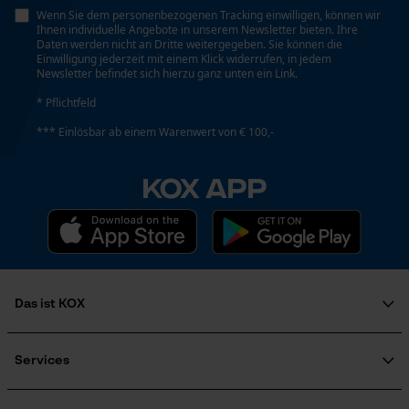
Wenn Sie dem personenbezogenen Tracking einwilligen, können wir
Ihnen individuelle Angebote in unserem Newsletter bieten. Ihre
Daten werden nicht an Dritte weitergegeben. Sie können die
Teilung
Loop54 Personalization
Einwilligung jederzeit mit einem Klick widerrufen, in jedem
325"
Newsletter befindet sich hierzu ganz unten ein Link.
Personalisierte Startseite
* Pflichtfeld
Gespeicherter Warenkorb
*** Einlösbar ab einem Warenwert von € 100,-
Werkzeuglose Kettenspannung
Persönliche Begrüßung
Nein
Geo-IP und User Detection
KOX APP
YouTube-Videos
Werkzeugloser Kettenwechsel
Google Maps
Nein
Kontaktaufnahme per Chat
Das ist KOX
Energie & Leistung
Marketing Cookies
Über uns
Akku-Kapazitätsanzeige
Soziales Engagement
Services
Nein
Ratgeber
FAQ
KOX Harvester