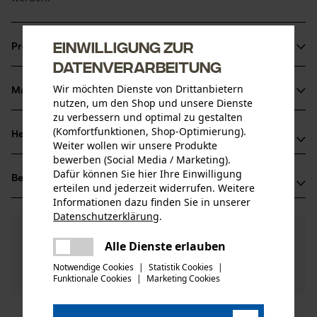
Einwilligung zur
Produktinformationen
Datenverarbeitung
Wir möchten Dienste von Drittanbietern
Material & Pflege
Produktdetails
nutzen, um den Shop und unsere Dienste
zu verbessern und optimal zu gestalten
(Komfortfunktionen, Shop-Optimierung).
Aktivitätstyp
Herstellerinformationen
Weiter wollen wir unsere Produkte
Material
Wartung
bewerben (Social Media / Marketing).
Oregon Tool GmbH
Dafür können Sie hier Ihre Einwilligung
Hauptmaterial
Bewertungen
(0)
Lise-Meitner-Str. 4
erteilen und jederzeit widerrufen. Weitere
Stahl
Altersgruppe
70736 Fellbach, Deutschland
Informationen dazu finden Sie in unserer
Erwachsener
Datenschutzerklärung
.
Mail: info@kox.eu
teilen
0
Noch Fragen?
(0)
Web: www.kox.eu
Produkt weiterempfehlen
Es ist ein Fehler aufgetreten. Bitte
Alle Dienste erlauben
Unsere Experten stehen Ihnen gerne zur
Tel: + 49 711 300 33 200
teilen
versuchen Sie es erneut.
Verfügung!
Anzahl Teile
Notwendige Cookies
|
Statistik Cookies
|
Nach Anzahl der Sterne filtern
Frage stellen
1 Stk
Funktionale Cookies
|
Marketing Cookies
mail
Sollten Sie Fragen oder Probleme mit dem Produkt
haben oder Mängel feststellen, können Sie sich gerne