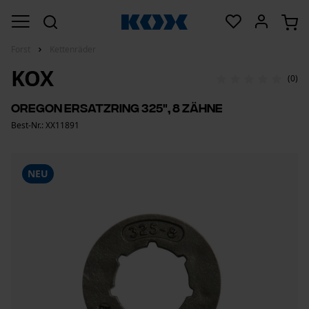
Forst
Kettenräder
KOX
(0)
Oregon Ersatzring 325", 8 Zähne
Best-Nr.: XX11891
NEU