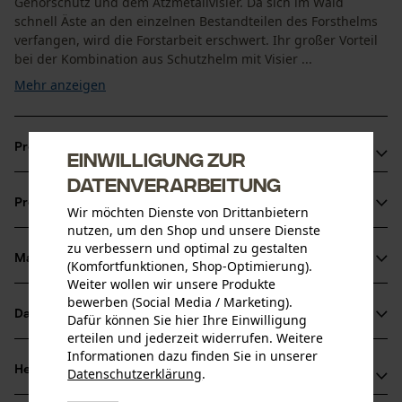
Gehörschutz und dem Ätzmetallvisier. Da sich im Wald
schnell Äste an den einzelnen Bestandteilen des Forsthelms
verfangen, wird die Forstarbeit erschwert. Ihr großer Vorteil
bei der Kombination aus Schutzhelm mit Visier ...
Mehr anzeigen
Produktvorteile
Einwilligung zur
Datenverarbeitung
Kopfschutz Kombination mit sehr großem Sichtfeld
Produktinformationen
Wir möchten Dienste von Drittanbietern
Durch die Zweifarbigkeit des Forsthelms sind Sie noch
nutzen, um den Shop und unsere Dienste
besser sichtbar
zu verbessern und optimal zu gestalten
PROTOS® Helm mit tiefgreifender Nackenschale schützt
Material & Pflege
(Komfortfunktionen, Shop-Optimierung).
Produktdetails
den Hinterkopf vor Schlägen und bei Stürzen
Weiter wollen wir unsere Produkte
bewerben (Social Media / Marketing).
Aktivitätstyp
Datenblätter
Dafür können Sie hier Ihre Einwilligung
Material
Schützen, Aufenthalt in lauter Umgebung
erteilen und jederzeit widerrufen. Weitere
Baumusterprüfung (PDF)
Informationen dazu finden Sie in unserer
Details Polsterung
Herstellerinformationen
Datenschutzerklärung
.
Stirn-Polster, Schaumstoffpolster, Nacken-Polster
teilen
Altersgruppe
Bedienungsanleitung (PDF)