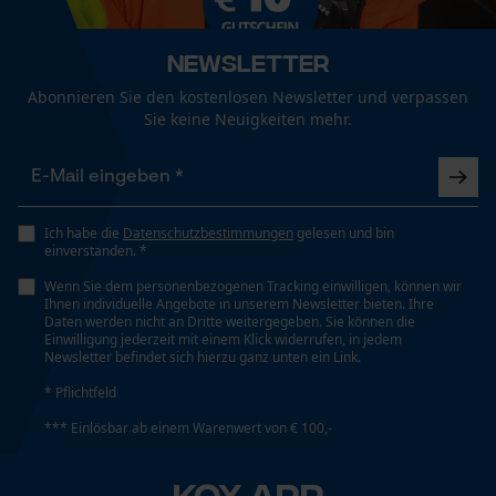
Fact-Finder Tracking
Newsletter
PROTOS® Forsthelm / Schutzhelm mit Gehörschutz und
Jahreszeit
Visier Integral Forest Blau/Gelb
Funktionale Cookies
Abonnieren Sie den kostenlosen Newsletter und verpassen
Ganzjahresartikel
Tja was soll man zum Protos Helm noch sagen
Sie keine Neuigkeiten mehr.
was hier nicht schon gesagt wurde !!?? Der Helm
ist wirklich mit das beste was man sich kaufen
Lieferumfang
Loop54 Personalization
kann um seinen Kopf zu schützen ! Ich
1 x Kopfschutz Kombination PROTOS® Integral Forest
Personalisierte Startseite
mit Ätzmetallvisier
Persönlich will nichts anderes mehr !! Sicher der
Ich habe die
Datenschutzbestimmungen
gelesen und bin
einverstanden. *
Gespeicherter Warenkorb
Preis für diesen Helm ist nicht ohne aber ich
Wenn Sie dem personenbezogenen Tracking einwilligen, können wir
Persönliche Begrüßung
kann sagen das er es Wert ist!! Es ist einfach ein
Ihnen individuelle Angebote in unserem Newsletter bieten. Ihre
Motiv
Daten werden nicht an Dritte weitergegeben. Sie können die
gut durchdachtes Produkt das sehr angenehm
Geo-IP und User Detection
Caribou-Logo
Einwilligung jederzeit mit einem Klick widerrufen, in jedem
zu Tragen und auf jeden Benutzer Individuell
Newsletter befindet sich hierzu ganz unten ein Link.
YouTube-Videos
Einstellbar ist ,um den best Möglichen
* Pflichtfeld
Google Maps
Optik/Muster
Tragekomfort zu Gewährleisten Klare Kauf
*** Einlösbar ab einem Warenwert von € 100,-
Kontaktaufnahme per Chat
Zweifarbig
Empfehlung
KOX APP