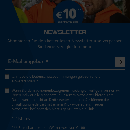
Weitere Bewertungen anzeigen
Mouseflow Web Analytics Tool
Pflegehinweise
Fact-Finder Tracking
Bundabschluss
Folgen Sie den Pflegehinweisen auf dem Etikett., Die
Elastischer Bund
Kleidung nach dem Waschen glatt ziehen und
liegend oder hängend trocknen lassen., Von Hand
Newsletter
Funktionale Cookies
waschen oder im Schonwaschgang der
Abonnieren Sie den kostenlosen Newsletter und verpassen
Geschlecht
Waschmaschine.
Sie keine Neuigkeiten mehr.
Unisex
Loop54 Personalization
Jahreszeit
Personalisierte Startseite
Ganzjahresartikel
Ich habe die
Datenschutzbestimmungen
gelesen und bin
Gespeicherter Warenkorb
einverstanden. *
Persönliche Begrüßung
Wenn Sie dem personenbezogenen Tracking einwilligen, können wir
Ihnen individuelle Angebote in unserem Newsletter bieten. Ihre
Optik/Muster
Geo-IP und User Detection
Daten werden nicht an Dritte weitergegeben. Sie können die
Tricolor, Reflektierend
Einwilligung jederzeit mit einem Klick widerrufen, in jedem
YouTube-Videos
Newsletter befindet sich hierzu ganz unten ein Link.
Google Maps
* Pflichtfeld
Taschentyp
Kontaktaufnahme per Chat
*** Einlösbar ab einem Warenwert von € 100,-
Netz- oder Mesh-Taschen, Hosentaschen,