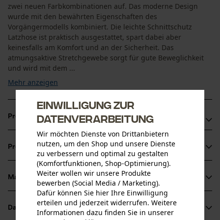
zwei neuen Farbkombinationen auf. Das moderne Design
wurde mit den bewährten Eigenschaften des
Vorgängermodells kombiniert. Die leichte Schnittschutz
Latzhose ist praktisch ausgestattet, spart dabei aber
keinesfalls am Komfort und an der Sicherheit. Das
atmungsaktive Stretchgewebe sorgt für gute Beweglichkeit
und wird mit dem ...
Mehr anzeigen
Einwilligung zur
Datenverarbeitung
Produktvorteile
Wir möchten Dienste von Drittanbietern
Verstärkter Beinabschluss der KOX Schnittschutz
nutzen, um den Shop und unsere Dienste
Produktinformationen
Latzhose: Robustes Polyester ist wasserabweisend
zu verbessern und optimal zu gestalten
(Komfortfunktionen, Shop-Optimierung).
beschichtet und schützt die unteren Beinabschlüsse
Weiter wollen wir unsere Produkte
rundum vor Schmutz und Feuchtigkeit
Material & Pflege
bewerben (Social Media / Marketing).
Produktdetails
KOX Schnittschutz Latzhose mit seitlicher
Dafür können Sie hier Ihre Einwilligung
erteilen und jederzeit widerrufen. Weitere
Bundweitenvergrößerung mittels zwei Knöpfen, hinterlegt
Aktivitätstyp
Datenblätter
Informationen dazu finden Sie in unserer
Material
Arbeiten, Schützen, Unfallvermeidung
mit Stretchgewebe zum Schutz vor Kälte und Schmutz