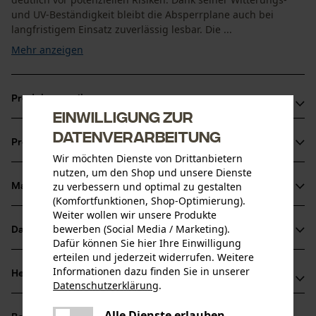
und UV-Beständigkeit bleibt die Absperrplane auch bei
langfristigem Einsatz zuverlässig lesbar. Die ...
Mehr anzeigen
Produktvorteile
Einwilligung zur
Absperrbanner für Forstarbeiten mit schriftlichen und
Datenverarbeitung
Produktinformationen
bildlichen Warnhinweisen
Wir möchten Dienste von Drittanbietern
Witterungs- und UV-Beständigkeit: Zuverlässige
nutzen, um den Shop und unsere Dienste
zu verbessern und optimal zu gestalten
Lesbarkeit bei langfristigem Einsatz
Material & Pflege
Produktdetails
(Komfortfunktionen, Shop-Optimierung).
Verstärkte Seiten und besäumt für mehr Stabilität
Weiter wollen wir unsere Produkte
Altersgruppe
bewerben (Social Media / Marketing).
Datenblätter
Material
Erwachsener
Dafür können Sie hier Ihre Einwilligung
erteilen und jederzeit widerrufen. Weitere
Produktsicherheitsdatenblatt (PDF)
Hauptmaterial
Informationen dazu finden Sie in unserer
Herstellerinformationen
Datenschutzerklärung
.
Kunststoff
Anzahl Teile
teilen
Oregon Tool GmbH
1 Stk
Es ist ein Fehler aufgetreten. Bitte
Alle Dienste erlauben