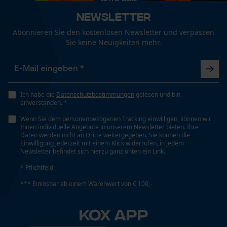
Newsletter
Schrägschnitt
Abonnieren Sie den kostenlosen Newsletter und verpassen
Nein
Funktionale Cookies
Sie keine Neuigkeiten mehr.
Werkzeuglose Kettenspannung
Loop54 Personalization
Nein
Ich habe die
Datenschutzbestimmungen
gelesen und bin
Personalisierte Startseite
einverstanden. *
Gespeicherter Warenkorb
Wenn Sie dem personenbezogenen Tracking einwilligen, können wir
Werkzeugloser Kettenwechsel
Ihnen individuelle Angebote in unserem Newsletter bieten. Ihre
Persönliche Begrüßung
Nein
Daten werden nicht an Dritte weitergegeben. Sie können die
Einwilligung jederzeit mit einem Klick widerrufen, in jedem
Geo-IP und User Detection
Newsletter befindet sich hierzu ganz unten ein Link.
YouTube-Videos
* Pflichtfeld
Energie & Leistung
Google Maps
*** Einlösbar ab einem Warenwert von € 100,-
Kontaktaufnahme per Chat
Akku-Kapazitätsanzeige
Nein
KOX APP