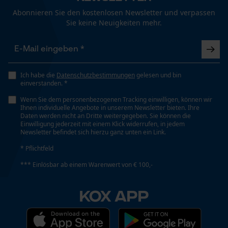
Abonnieren Sie den kostenlosen Newsletter und verpassen
Sie keine Neuigkeiten mehr.
Phasenwender
Funktionale Cookies
Nein
Ich habe die
Datenschutzbestimmungen
gelesen und bin
Loop54 Personalization
Schrägschnitt
einverstanden. *
Nein
Personalisierte Startseite
Wenn Sie dem personenbezogenen Tracking einwilligen, können wir
Ihnen individuelle Angebote in unserem Newsletter bieten. Ihre
Gespeicherter Warenkorb
Daten werden nicht an Dritte weitergegeben. Sie können die
Werkzeuglose Kettenspannung
Einwilligung jederzeit mit einem Klick widerrufen, in jedem
Persönliche Begrüßung
Newsletter befindet sich hierzu ganz unten ein Link.
Nein
Geo-IP und User Detection
* Pflichtfeld
YouTube-Videos
*** Einlösbar ab einem Warenwert von € 100,-
Werkzeugloser Kettenwechsel
Google Maps
Nein
KOX APP
Kontaktaufnahme per Chat
Energie & Leistung