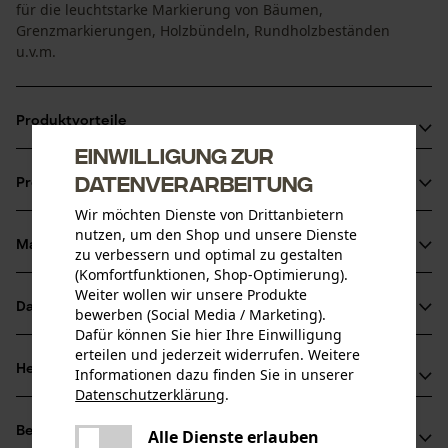
für die leuchtstarke Markierung von Bäumen,
Grenzmarkierungen, Holzbündeln, Rundholzbeständen
u.v.m.
Produktvorteile
Einwilligung zur
Hohe Witterungsbeständigkeit
Datenverarbeitung
Produktinformationen
Zuverlässige Arbeitsweise, gleichmäßiger Sprühstrahl
Wir möchten Dienste von Drittanbietern
Gute Schreibeigenschaften ohne Fließspuren
nutzen, um den Shop und unsere Dienste
Material & Pflege
zu verbessern und optimal zu gestalten
Produktdetails
(Komfortfunktionen, Shop-Optimierung).
Weiter wollen wir unsere Produkte
Aktivitätstyp
Datenblätter
bewerben (Social Media / Marketing).
Material
Markieren
Dafür können Sie hier Ihre Einwilligung
Herstellerdatenblatt (PDF)
erteilen und jederzeit widerrufen. Weitere
Hauptmaterial
Herstellerinformationen
Informationen dazu finden Sie in unserer
Metall
Datenschutzerklärung
.
Altersgruppe
Sicherheitsdatenblätter (PDF)
teilen
Technima Central GmbH
Erwachsener
Es ist ein Fehler aufgetreten. Bitte
Bewertungen
(41)
Alle Dienste erlauben
Kreuzerweg 13
teilen