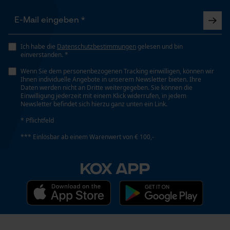
Eigenschaft
Funktionale Cookies
Geringere Rückschlaggefahr, Vibrationsarm
Ich habe die
Datenschutzbestimmungen
gelesen und bin
Einstanzung Treibglied
Loop54 Personalization
einverstanden. *
E1
Personalisierte Startseite
Wenn Sie dem personenbezogenen Tracking einwilligen, können wir
Ihnen individuelle Angebote in unserem Newsletter bieten. Ihre
Gespeicherter Warenkorb
Daten werden nicht an Dritte weitergegeben. Sie können die
Einwilligung jederzeit mit einem Klick widerrufen, in jedem
Einstellung Jolly
Persönliche Begrüßung
Newsletter befindet sich hierzu ganz unten ein Link.
60 deg
Geo-IP und User Detection
* Pflichtfeld
YouTube-Videos
*** Einlösbar ab einem Warenwert von € 100,-
Feilen 1. Hälfte
Google Maps
4.5 mm
KOX APP
Kontaktaufnahme per Chat
Feilen 2. Hälfte
4 mm
Marketing Cookies