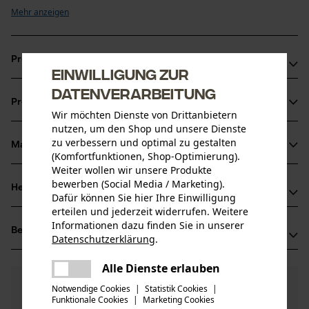
Mehr anzeigen
Produktvorteile
Einwilligung zur
Vibrationsarme und rückschlagreduzierte Kette
Datenverarbeitung
Produktinformationen
Markierung des Schärfwinkels auf den Zahndächern für korrektes 
Wir möchten Dienste von Drittanbietern
Schärfen
nutzen, um den Shop und unsere Dienste
Schmaler Schnitt mit scharfem Schnittverhalten
zu verbessern und optimal zu gestalten
Material & Pflege
Produktdetails
(Komfortfunktionen, Shop-Optimierung).
Weiter wollen wir unsere Produkte
bewerben (Social Media / Marketing).
Aktivitätstyp
Herstellerinformationen
Dafür können Sie hier Ihre Einwilligung
Material
Sägen
erteilen und jederzeit widerrufen. Weitere
Oregon Tool GmbH
Informationen dazu finden Sie in unserer
Hauptmaterial
Bewertungen
(0)
Lise-Meitner-Str. 4
Datenschutzerklärung
.
Stahl
Altersgruppe
teilen
70736 Fellbach, Deutschland
Erwachsener
Es ist ein Fehler aufgetreten. Bitte
Alle Dienste erlauben
Mail: info@kox.eu
teilen
versuchen Sie es erneut.
0
Noch Fragen?
(0)
Web: -
Produkt weiterempfehlen
Notwendige Cookies
|
Statistik Cookies
|
Materialstärke
Unsere Experten stehen Ihnen gerne zur
Funktionale Cookies
|
Marketing Cookies
Tel: + 49 711 300 33 200
mail
1.1 mm