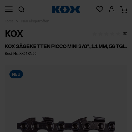
Forst
Neu eingetroffen
KOX
(0)
KOX Sägeketten Picco Mini 3/8", 1.1 mm, 56 Tgl.
Best-Nr.: XX61KN56
NEU