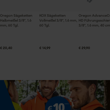
Super günstig, Bestellablauf und Lieferung
Jahreszeit
schnell und top!! Gute Qualität...gerne wieder
Ganzjahresartikel
Oregon Sägeketten
KOX Sägeketten
Oregon AdvanceC
Prüfung setzen von Cookies
Halbmeißel 3/8", 1.6
Vollmeißel 3/8", 1.6 mm,
HD Führungsschie
mm, 60 Tgl.
60 Tgl.
3/8", 1.6 mm, 40 c
Session ID
Lieferumfang
Speichern der Auswahl zur
1 x Kox Sägekette
Austausch Sägekette
Datenverarbeitung
Der Kundenservice ist Top...Umtausch
Econda Tag Manager
Bestellungen etc. laufen einwandfrei..Vielen
€ 20,40
€ 14,99
€ 29,90
Dank
Größe & Maße
Statistik Cookies
Ergebender Brustwinkel
60 deg
Weitere Bewertungen anzeigen
Schienenlänge
Econda Analytics
40 cm
Mouseflow Web Analytics Tool
Fact-Finder Tracking