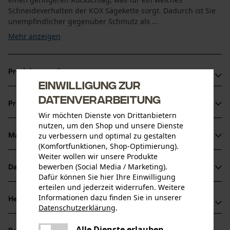
Schneideverhalten der KOX Sägekette sorgt. Dadurch ist Sie
unempfindlicher gegenüber Schmutz als ...
Mehr anzeigen
Produktvorteile
Einwilligung zur
Weniger Rückschlag durch Sicherheitstreibglieder
Datenverarbeitung
Produktinformationen
Sägeketten Halbmeißel für reduzierte Vibration der
Wir möchten Dienste von Drittanbietern
Schneidegarnitur
nutzen, um den Shop und unsere Dienste
zu verbessern und optimal zu gestalten
Unempfindlicher gegenüber Schmutz als Vollmeißel-
Material & Pflege
Produktdetails
(Komfortfunktionen, Shop-Optimierung).
Sägeketten, aber etwas geringere Schnittleistung
Weiter wollen wir unsere Produkte
Aktivitätstyp
bewerben (Social Media / Marketing).
Datenblätter
Material
Sägen
Dafür können Sie hier Ihre Einwilligung
erteilen und jederzeit widerrufen. Weitere
Produktsicherheitsdatenblatt (PDF)
Hauptmaterial
Informationen dazu finden Sie in unserer
Herstellerinformationen
Datenschutzerklärung
.
Stahl
Altersgruppe
teilen
Oregon Tool GmbH
Erwachsener
Es ist ein Fehler aufgetreten. Bitte
Alle Dienste erlauben