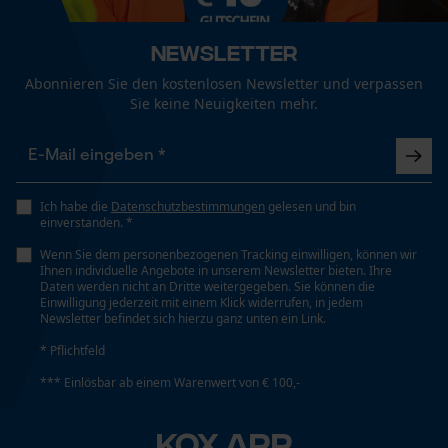
Technische Spezifikationen
Newsletter
Automatische Kettenschmierung
Funktionale Cookies
Nein
Abonnieren Sie den kostenlosen Newsletter und verpassen
Sie keine Neuigkeiten mehr.
Eigenschaft
Loop54 Personalization
Unempfindlich
Personalisierte Startseite
Ich habe die
Datenschutzbestimmungen
gelesen und bin
Gespeicherter Warenkorb
einverstanden. *
Einstanzung Treibglied
Persönliche Begrüßung
Wenn Sie dem personenbezogenen Tracking einwilligen, können wir
D6
Ihnen individuelle Angebote in unserem Newsletter bieten. Ihre
Geo-IP und User Detection
Daten werden nicht an Dritte weitergegeben. Sie können die
Einwilligung jederzeit mit einem Klick widerrufen, in jedem
YouTube-Videos
Newsletter befindet sich hierzu ganz unten ein Link.
Einstellung Jolly
Google Maps
* Pflichtfeld
60 deg
Kontaktaufnahme per Chat
*** Einlösbar ab einem Warenwert von € 100,-
Feilen 1. Hälfte
KOX APP