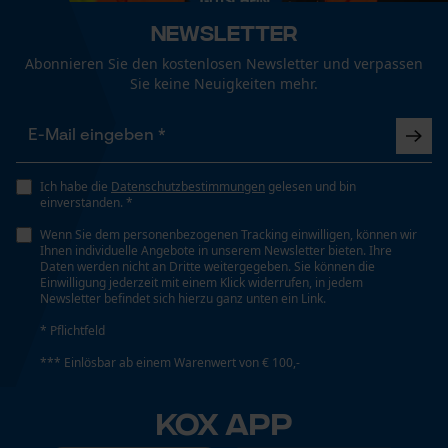
Technische Spezifikationen
Newsletter
Automatische Kettenschmierung
Abonnieren Sie den kostenlosen Newsletter und verpassen
Funktionale Cookies
Nein
Sie keine Neuigkeiten mehr.
Eigenschaft
Loop54 Personalization
Unempfindlich
Ich habe die
Datenschutzbestimmungen
gelesen und bin
Personalisierte Startseite
einverstanden. *
Gespeicherter Warenkorb
Wenn Sie dem personenbezogenen Tracking einwilligen, können wir
Einstanzung Treibglied
Ihnen individuelle Angebote in unserem Newsletter bieten. Ihre
Persönliche Begrüßung
D6
Daten werden nicht an Dritte weitergegeben. Sie können die
Einwilligung jederzeit mit einem Klick widerrufen, in jedem
Geo-IP und User Detection
Newsletter befindet sich hierzu ganz unten ein Link.
YouTube-Videos
* Pflichtfeld
Einstellung Jolly
Google Maps
60 deg
*** Einlösbar ab einem Warenwert von € 100,-
Kontaktaufnahme per Chat
KOX APP
Feilen 1. Hälfte