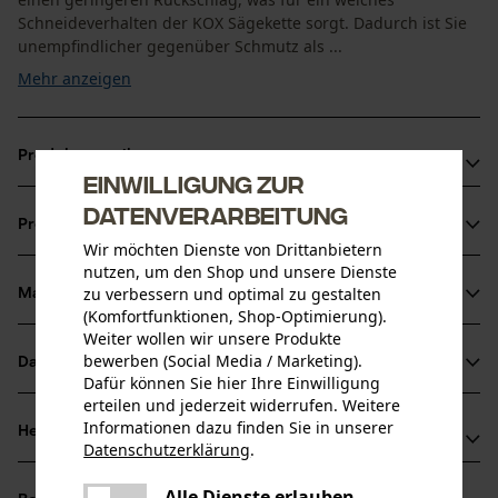
Schneideverhalten der KOX Sägekette sorgt. Dadurch ist Sie
unempfindlicher gegenüber Schmutz als ...
Mehr anzeigen
Produktvorteile
Einwilligung zur
Weniger Rückschlag durch Sicherheitstreibglieder
Datenverarbeitung
Produktinformationen
Sägeketten Halbmeißel für reduzierte Vibration der
Wir möchten Dienste von Drittanbietern
Schneidegarnitur
nutzen, um den Shop und unsere Dienste
zu verbessern und optimal zu gestalten
Unempfindlicher gegenüber Schmutz als Vollmeißel-
Material & Pflege
Produktdetails
(Komfortfunktionen, Shop-Optimierung).
Sägeketten, aber etwas geringere Schnittleistung
Weiter wollen wir unsere Produkte
Aktivitätstyp
bewerben (Social Media / Marketing).
Datenblätter
Material
Sägen
Dafür können Sie hier Ihre Einwilligung
erteilen und jederzeit widerrufen. Weitere
Produktsicherheitsdatenblatt (PDF)
Hauptmaterial
Informationen dazu finden Sie in unserer
Herstellerinformationen
Datenschutzerklärung
.
Stahl
Altersgruppe
teilen
Oregon Tool GmbH
Erwachsener
Es ist ein Fehler aufgetreten. Bitte
Alle Dienste erlauben