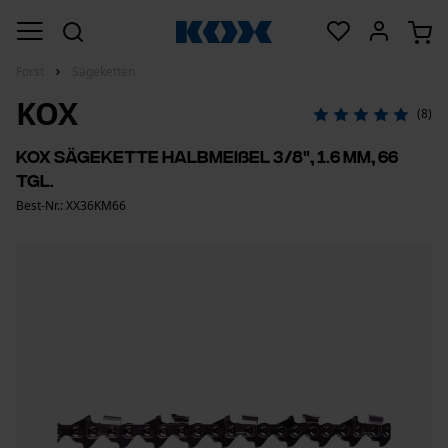
Forst
Sägeketten
KOX
(8)
KOX Sägekette Halbmeißel 3/8", 1.6 mm, 66
Tgl.
Best-Nr.: XX36KM66