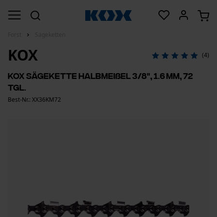
Forst
Sägeketten
KOX
(4)
KOX Sägekette Halbmeißel 3/8", 1.6 mm, 72
Tgl.
Best-Nr.: XX36KM72