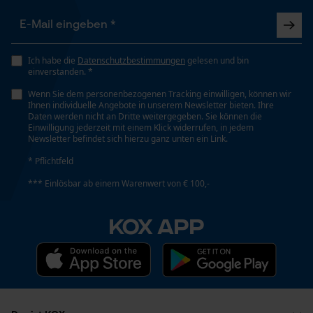
Top Preis
Jahreszeit
Toller Preis im Angebot
Ganzjahresartikel
Prüfung setzen von Cookies
Ich habe die
Datenschutzbestimmungen
gelesen und bin
einverstanden. *
Session ID
Lieferumfang
Speichern der Auswahl zur
Wenn Sie dem personenbezogenen Tracking einwilligen, können wir
1 x Kox Sägekette
Preis / Leistung ist überzeugend!
Datenverarbeitung
Ihnen individuelle Angebote in unserem Newsletter bieten. Ihre
Wir haben die Ketten auf unserer Stihl MS 500i
Daten werden nicht an Dritte weitergegeben. Sie können die
Econda Tag Manager
Einwilligung jederzeit mit einem Klick widerrufen, in jedem
mit Light-Schwert. Gerade im Kiefernbestand
Newsletter befindet sich hierzu ganz unten ein Link.
überzeugen die Ketten beim Fällen. Top Qualität.
Größe & Maße
* Pflichtfeld
Halten sehr lange.
Statistik Cookies
*** Einlösbar ab einem Warenwert von € 100,-
Ergebender Brustwinkel
60 deg
KOX APP
Weitere Bewertungen anzeigen
Schienenlänge
Econda Analytics
50 cm
Mouseflow Web Analytics Tool
Fact-Finder Tracking