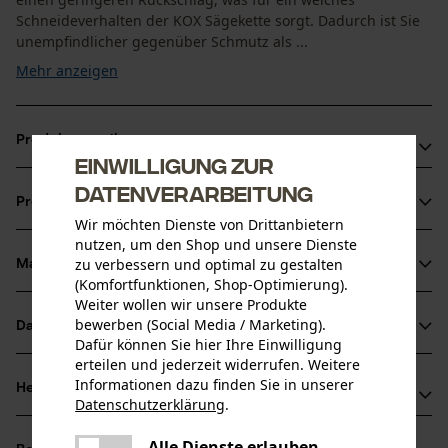
Schneideverhalten der KOX Sägekette sorgt. Dadurch ist Sie
unempfindlicher gegenüber Schmutz als ...
Mehr anzeigen
Produktvorteile
Einwilligung zur
Weniger Rückschlag durch Sicherheitstreibglieder
Datenverarbeitung
Produktinformationen
Sägeketten Halbmeißel für reduzierte Vibration der
Wir möchten Dienste von Drittanbietern
Schneidegarnitur
nutzen, um den Shop und unsere Dienste
zu verbessern und optimal zu gestalten
Unempfindlicher gegenüber Schmutz als Vollmeißel-
Material & Pflege
Produktdetails
(Komfortfunktionen, Shop-Optimierung).
Sägeketten, aber etwas geringere Schnittleistung
Weiter wollen wir unsere Produkte
Aktivitätstyp
bewerben (Social Media / Marketing).
Datenblätter
Material
Sägen
Dafür können Sie hier Ihre Einwilligung
erteilen und jederzeit widerrufen. Weitere
Produktsicherheitsdatenblatt (PDF)
Hauptmaterial
Informationen dazu finden Sie in unserer
Herstellerinformationen
Datenschutzerklärung
.
Stahl
Altersgruppe
teilen
Oregon Tool GmbH
Erwachsener
Es ist ein Fehler aufgetreten. Bitte
Alle Dienste erlauben