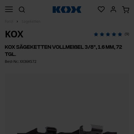
Forst
Sägeketten
KOX
(9)
KOX Sägeketten Vollmeißel 3/8", 1.6 mm, 72
Tgl.
Best-Nr.: XX36KS72