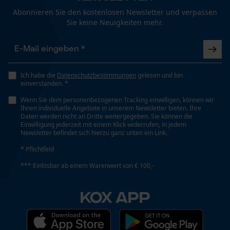
Technische Spezifikationen
Abonnieren Sie den kostenlosen Newsletter und verpassen
Sie keine Neuigkeiten mehr.
Automatische Kettenschmierung
Funktionale Cookies
Nein
Ich habe die
Datenschutzbestimmungen
gelesen und bin
Eigenschaft
Loop54 Personalization
einverstanden. *
Hohe Schnittleistung, Zuverlässig
Personalisierte Startseite
Wenn Sie dem personenbezogenen Tracking einwilligen, können wir
Ihnen individuelle Angebote in unserem Newsletter bieten. Ihre
Gespeicherter Warenkorb
Daten werden nicht an Dritte weitergegeben. Sie können die
Einwilligung jederzeit mit einem Klick widerrufen, in jedem
Einstanzung Treibglied
Persönliche Begrüßung
Newsletter befindet sich hierzu ganz unten ein Link.
D6
Geo-IP und User Detection
* Pflichtfeld
YouTube-Videos
*** Einlösbar ab einem Warenwert von € 100,-
Einstellung Jolly
Google Maps
60 deg
KOX APP
Kontaktaufnahme per Chat
Feilen 1. Hälfte