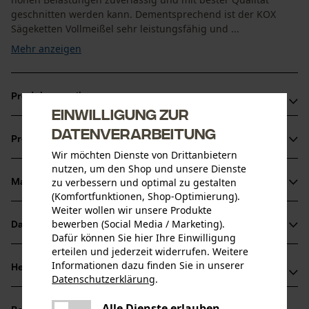
geschnitten werden kann. Dementsprechend ist der KOX
Sägeketten Vollmeißel sehr leistungsfähig und ...
Mehr anzeigen
Produktvorteile
Einwilligung zur
Sägekette sorgt für reduzierte Vibration der
Datenverarbeitung
Produktinformationen
Schneidgarnitur
Wir möchten Dienste von Drittanbietern
Extrem leistungsfähige Vollmeißelzähne
nutzen, um den Shop und unsere Dienste
zu verbessern und optimal zu gestalten
Korrektes Schärfen durch Markierung der Schärfwinkel
Material & Pflege
Produktdetails
(Komfortfunktionen, Shop-Optimierung).
auf den Zahndächern der Sägekette
Weiter wollen wir unsere Produkte
Aktivitätstyp
bewerben (Social Media / Marketing).
Datenblätter
Material
Sägen
Dafür können Sie hier Ihre Einwilligung
erteilen und jederzeit widerrufen. Weitere
Produktsicherheitsdatenblatt (PDF)
Hauptmaterial
Informationen dazu finden Sie in unserer
Herstellerinformationen
Datenschutzerklärung
.
Stahl
Altersgruppe
teilen
Oregon Tool GmbH
Erwachsener
Es ist ein Fehler aufgetreten. Bitte
Alle Dienste erlauben