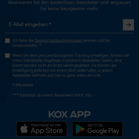
Abonnieren Sie den kostenlosen Newsletter und verpassen
45 cm
Sie keine Neuigkeiten mehr.
Funktionale Cookies
Technische Spezifikationen
Loop54 Personalization
Ich habe die
Datenschutzbestimmungen
gelesen und bin
Automatische Kettenschmierung
einverstanden. *
Personalisierte Startseite
Nein
Wenn Sie dem personenbezogenen Tracking einwilligen, können wir
Gespeicherter Warenkorb
Ihnen individuelle Angebote in unserem Newsletter bieten. Ihre
Daten werden nicht an Dritte weitergegeben. Sie können die
Persönliche Begrüßung
Einwilligung jederzeit mit einem Klick widerrufen, in jedem
Eigenschaft
Newsletter befindet sich hierzu ganz unten ein Link.
Geo-IP und User Detection
Robust, Lange Lebensdauer, Hohe Schnittleistung,
* Pflichtfeld
Scharf
YouTube-Videos
*** Einlösbar ab einem Warenwert von € 100,-
Google Maps
Kontaktaufnahme per Chat
Einstanzung Treibglied
KOX APP
95
Marketing Cookies
Einstellung Jolly