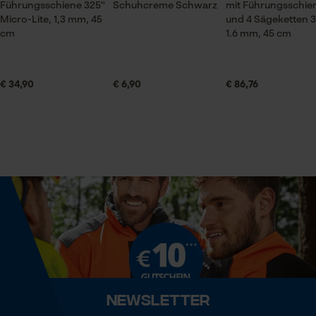
Führungsschiene 325''
Schuhcreme Schwarz
mit Führungsschie
Jahreszeit
Micro-Lite, 1,3 mm, 45
und 4 Sägeketten 3
Ganzjahresartikel
Prüfung setzen von Cookies
cm
1.6 mm, 45 cm
Session ID
Speichern der Auswahl zur
Lieferumfang
Datenverarbeitung
€ 34,90
€ 6,90
€ 86,76
1 x Sägekette
Econda Tag Manager
Volumen
Statistik Cookies
0.34 dm³
Größe & Maße
Econda Analytics
Ergebender Brustwinkel
60 deg
Mouseflow Web Analytics Tool
Fact-Finder Tracking
Newsletter
Schienenlänge