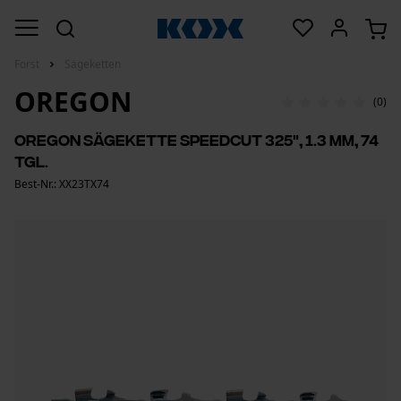
Forst
Sägeketten
OREGON
(0)
Oregon Sägekette SpeedCut 325", 1.3 mm, 74
Tgl.
Best-Nr.: XX23TX74