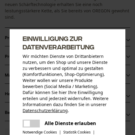
neuen Schärftechnologie erhalten Sie eine noch
leistungsstärkere Kette, als Sie bereits von OREGON gewohnt
sind.
Einwilligung zur
Produktvorteile
Datenverarbeitung
Ruhige Laufeigenschaften
Wir möchten Dienste von Drittanbietern
Produktinformationen
Mit praktischer Sperre, die das Schmiermittel nicht
nutzen, um den Shop und unsere Dienste
entweichen lässt
zu verbessern und optimal zu gestalten
(Komfortfunktionen, Shop-Optimierung).
Erhöhte Lebensdauer und Schnittleistung von Kette und
Material & Pflege
Produktdetails
Weiter wollen wir unsere Produkte
Schiene
bewerben (Social Media / Marketing).
Dafür können Sie hier Ihre Einwilligung
Aktivitätstyp
Herstellerinformationen
erteilen und jederzeit widerrufen. Weitere
Material
Sägen
Informationen dazu finden Sie in unserer
Hersteller
Datenschutzerklärung
.
Hauptmaterial
Bewertungen
(0)
Oregon Tool, Inc.
teilen
Stahl
Altersgruppe
4909 SE International Way
Es ist ein Fehler aufgetreten. Bitte
Alle Dienste erlauben
teilen
Erwachsener
97222 Portland, USA
versuchen Sie es erneut.
Notwendige Cookies
|
Statistik Cookies
|