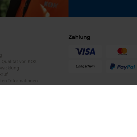
Nein
Microsoft Advertising Universal Event
Tracking
Survicate
Zahlung
Akku/Batterie enthalten
Akku/Batterien nicht im Lieferumfang enthalten
g
te Qualität von KOX
bwicklung
kruf
ten Informationen
mular
KOX Forstversand GmbH
mular
KOX – Partner in Forst und Garte
Zentrale:
Am Burgfried 14
iderrufen