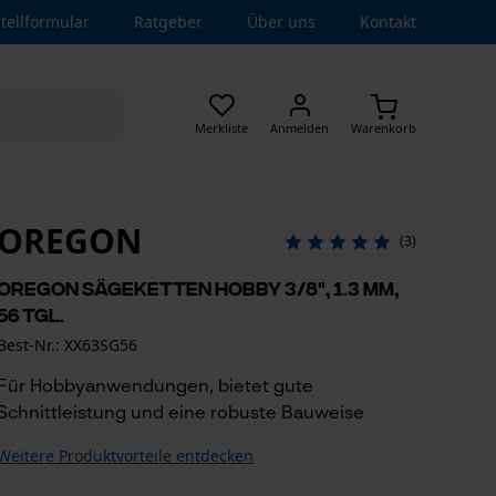
tellformular
Ratgeber
Über uns
Kontakt
Merkliste
Anmelden
Warenkorb
OREGON
(3)
Oregon Sägeketten Hobby 3/8", 1.3 mm,
56 Tgl.
Best-Nr.: XX63SG56
Für Hobbyanwendungen, bietet gute
Schnittleistung und eine robuste Bauweise
Weitere Produktvorteile entdecken