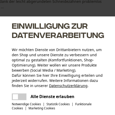
 dank der leicht abgerundeten Schneidezähnen problemlos
...
Einwilligung zur
Datenverarbeitung
zieren den Rückschlag
Wir möchten Dienste von Drittanbietern nutzen, um
hneidezahn
den Shop und unsere Dienste zu verbessern und
optimal zu gestalten (Komfortfunktionen, Shop-
Optimierung). Weiter wollen wir unsere Produkte
bewerben (Social Media / Marketing).
Dafür können Sie hier Ihre Einwilligung erteilen und
jederzeit widerrufen. Weitere Informationen dazu
Altersgruppe
finden Sie in unserer
Datenschutzerklärung
.
Erwachsener
teilen
Es ist ein Fehler aufgetreten. Bitte
Alle Dienste erlauben
versuchen Sie es erneut.
Materialstärke
mail
Notwendige Cookies
|
Statistik Cookies
|
Funktionale
1.3 mm
Anzahl Treibglieder
Cookies
|
Marketing Cookies
56