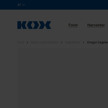
AT
Forst
Harvester
Forst
Ketten und Schienen
Sägeketten
Oregon Sägeket