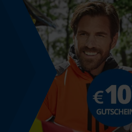
Phasenwender
Nein
Schrägschnitt
Nein
Teilung
3/8" mini
Treibglied Nutstärke MM
1.1 mm
Werkzeuglose Kettenspannung