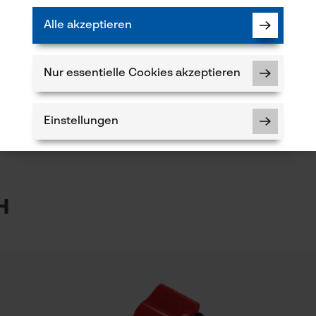
(3)
Alle akzeptieren
Branche
Bau- und Baustoffindustrie, Feuerwehr,
Forstwirtschaft, Garten- und Landschaftsbau,
Nur essentielle Cookies akzeptieren
Produkt weiterempfehlen
Handwerk, Landwirtschaft
Verfügung!
Einstellungen
Lieferumfang
1 x Sägekette
5
h
Notwendige Cookies
kt haben oder Mängel feststellen, können Sie sich
r E-Mail an info-at@kox.eu an uns wenden.
Prüfung setzen von Cookies