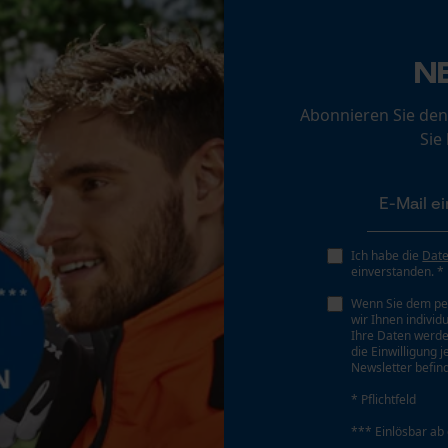
Loop54 Personalization
Schärfwinkel
N
Personalisierte Startseite
30 deg
Gespeicherter Warenkorb
Abonnieren Sie den
Sie
Persönliche Begrüßung
Sichergebender Brustwinkel
Geo-IP und User Detection
0.65 mm
YouTube-Videos
Google Maps
Tiefenbegrenzer Abstand
Ich habe die
Dat
0.65 mm
Kontaktaufnahme per Chat
einverstanden. *
Wenn Sie dem pe
wir Ihnen individ
Ihre Daten werde
Treibgliedstärke/Nutbreite
Marketing Cookies
die Einwilligung 
0.043 in
Newsletter befind
* Pflichtfeld
Werkzeugloser Kettenwechsel
*** Einlösbar ab
Google Global Site Tag