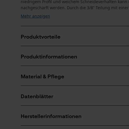
niedrigem Profil und weichem Schneideverhalten kann
nachgeschärft werden. Durch die 3/8” Teilung mit einer 
Mehr anzeigen
Produktvorteile
Abgeschrägte rampenförmige Tiefenbegrenzer redu
Produktinformationen
Hohe Lebensdauer der Sägeketten dank langem Sc
Material & Pflege
Produktdetails
Aktivitätstyp
Datenblätter
Sägen
Material
Herstellerdatenblatt (PDF)
Hauptmaterial
Herstellerinformationen
Stahl
Anzahl Teile
1 Stk