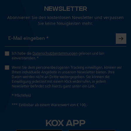
Größe & Maße
Fact-Finder Tracking
Newsletter
Ergebender Brustwinkel
Abonnieren Sie den kostenlosen Newsletter und verpassen
60 deg
Sie keine Neuigkeiten mehr.
Funktionale Cookies
Schienenlänge
53 cm
Loop54 Personalization
Ich habe die
Datenschutzbestimmungen
gelesen und bin
einverstanden. *
Personalisierte Startseite
Wenn Sie dem personenbezogenen Tracking einwilligen, können wir
Technische Spezifikationen
Gespeicherter Warenkorb
Ihnen individuelle Angebote in unserem Newsletter bieten. Ihre
Daten werden nicht an Dritte weitergegeben. Sie können die
Persönliche Begrüßung
Einwilligung jederzeit mit einem Klick widerrufen, in jedem
Automatische Kettenschmierung
Newsletter befindet sich hierzu ganz unten ein Link.
Nein
Geo-IP und User Detection
* Pflichtfeld
YouTube-Videos
*** Einlösbar ab einem Warenwert von € 100,-
Google Maps
Eigenschaft
Geringere Rückschlaggefahr, Komfortabel,
Kontaktaufnahme per Chat
KOX APP
Zuverlässig, Hohe Schnittleistung