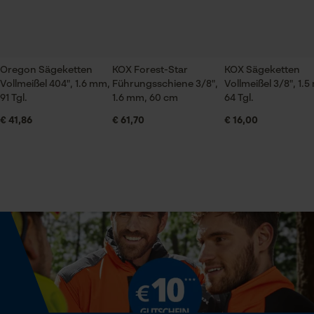
Branche
Bau- und Baustoffindustrie, Feuerwehr,
Forstwirtschaft, Garten- und Landschaftsbau,
Handwerk, Landwirtschaft
Prüfung setzen von Cookies
Oregon Sägeketten
KOX Forest-Star
KOX Sägeketten
Vollmeißel 404", 1.6 mm,
Führungsschiene 3/8",
Vollmeißel 3/8", 1.
Session ID
91 Tgl.
1.6 mm, 60 cm
64 Tgl.
Speichern der Auswahl zur
Jahreszeit
Datenverarbeitung
€ 41,86
€ 61,70
€ 16,00
Ganzjahresartikel
Econda Tag Manager
Lieferumfang
1 x Sägekette
Statistik Cookies
Optik/Muster
Unifarben
Econda Analytics
Mouseflow Web Analytics Tool