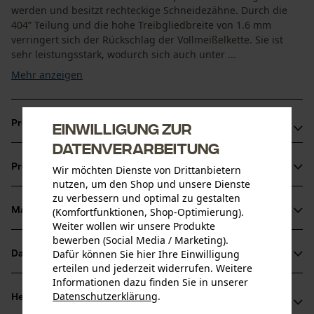
werden und besitzt rechteckige Schneidezähne. Durch die
404” Teilung und die hohe Treibgliedbreite von 1.6 mm
verringert sich der Rückschlag der Vollmeißelkette. Sie ist
sehr leistungsstark, wodurch sich auch unter ...
Mehr anzeigen
Produktvorteile
Einwilligung zur
Datenverarbeitung
Sägeketten Vollmeißel für reduzierte Vibration der
Produktinformationen
Wir möchten Dienste von Drittanbietern
Schneidegarnitur
nutzen, um den Shop und unsere Dienste
Kette mit der höchsten Schnittleistung
zu verbessern und optimal zu gestalten
(Komfortfunktionen, Shop-Optimierung).
Material & Pflege
Produktdetails
Weiter wollen wir unsere Produkte
bewerben (Social Media / Marketing).
Aktivitätstyp
Dafür können Sie hier Ihre Einwilligung
Datenblätter
Material
Sägen
erteilen und jederzeit widerrufen. Weitere
Informationen dazu finden Sie in unserer
Herstellerdatenblatt (PDF)
Hauptmaterial
Datenschutzerklärung
.
Herstellerinformationen
teilen
Stahl