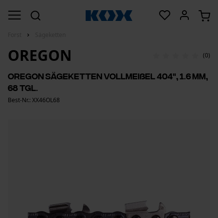
Forst
Sägeketten
OREGON
(0)
Oregon Sägeketten Vollmeißel 404", 1.6 mm,
68 Tgl.
Best-Nr.: XX46OL68