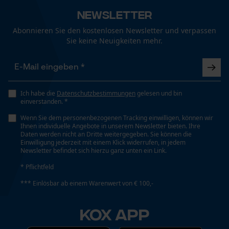
Technische Spezifikationen
Newsletter
Aggregatszustand
Abonnieren Sie den kostenlosen Newsletter und verpassen
Funktionale Cookies
Pastös
Sie keine Neuigkeiten mehr.
Art Kartusche
Loop54 Personalization
Schraubkartusche
Personalisierte Startseite
Ich habe die
Datenschutzbestimmungen
gelesen und bin
einverstanden. *
Gespeicherter Warenkorb
Wenn Sie dem personenbezogenen Tracking einwilligen, können wir
Automatische Kettenschmierung
Persönliche Begrüßung
Ihnen individuelle Angebote in unserem Newsletter bieten. Ihre
Nein
Daten werden nicht an Dritte weitergegeben. Sie können die
Geo-IP und User Detection
Einwilligung jederzeit mit einem Klick widerrufen, in jedem
Newsletter befindet sich hierzu ganz unten ein Link.
YouTube-Videos
* Pflichtfeld
Eigenschaft
Google Maps
Hochwertig, Pflegend, Schmierend,
*** Einlösbar ab einem Warenwert von € 100,-
Kontaktaufnahme per Chat
Umweltschonend, Temperaturbeständig
KOX APP
Füllmenge