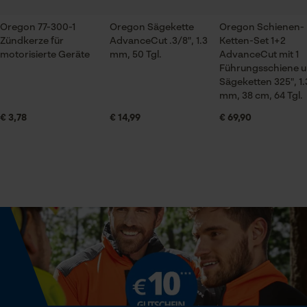
Handwerk, Landwirtschaft, Obstbau, Weinbau
Oregon 77-300-1
Oregon Sägekette
Oregon Schienen-
Zündkerze für
AdvanceCut .3/8", 1.3
Ketten-Set 1+2
Prüfung setzen von Cookies
Jahreszeit
motorisierte Geräte
mm, 50 Tgl.
AdvanceCut mit 1
Session ID
Ganzjahresartikel
Führungsschiene u
Sägeketten 325", 1.
Speichern der Auswahl zur
Datenverarbeitung
mm, 38 cm, 64 Tgl.
Konsistenz
Econda Tag Manager
€ 3,78
€ 14,99
€ 69,90
Schmierig
Statistik Cookies
Lieferumfang
1 x FELCO Fett
Volumen
Econda Analytics
228.38 cm³
Mouseflow Web Analytics Tool
Fact-Finder Tracking