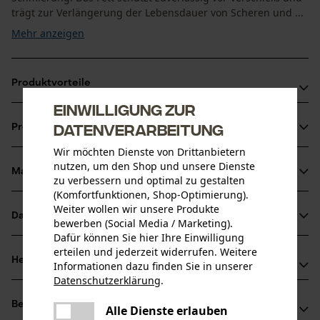
trägt zur Verlängerung der Lebensdauer von Scheren und ...
Mehr anzeigen
Produktvorteile
Einwilligung zur
Temperaturstabil für zuverlässige Schmierung bei
Datenverarbeitung
Produktinformationen
wechselnden Bedingungen
Wir möchten Dienste von Drittanbietern
Hohe Druckbelastbarkeit für stark beanspruchte
nutzen, um den Shop und unsere Dienste
Werkzeuge
Material & Pflege
zu verbessern und optimal zu gestalten
Produktdetails
Verschleißmindernd für längere Standzeiten
(Komfortfunktionen, Shop-Optimierung).
Weiter wollen wir unsere Produkte
Aktivitätstyp
Datenblätter
bewerben (Social Media / Marketing).
Material
Schmieren, Schützen
Dafür können Sie hier Ihre Einwilligung
Produktsicherheitsdatenblatt (PDF)
erteilen und jederzeit widerrufen. Weitere
Material Hinweis
Herstellerinformationen
Informationen dazu finden Sie in unserer
Schmierfett auf Basis einer Lithium-Kalziumseife und
Altersgruppe
Herstellerdatenblatt (PDF)
Datenschutzerklärung
.
biologisch schnell abbaubaren synthetischen Estern
teilen
FELCO EUROPE GmbH
Erwachsener
Bewertungen
Es ist ein Fehler aufgetreten. Bitte
(0)
Ludwigsburger Strasse 71
Alle Dienste erlauben
Sicherheitsdatenblätter (PDF)
teilen