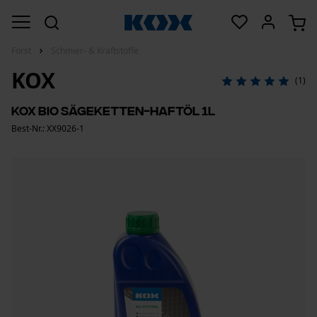
Forst
Schmier- & Kraftstoffe
KOX
(1)
KOX Bio Sägeketten-Haftöl 1L
Best-Nr.: XX9026-1