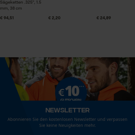
Haltbarkeit
Sägeketten .325", 1.5
Prüfung setzen von Cookies
Mindestens 18 Monate haltbar
mm, 38 cm
Session ID
€ 94,51
€ 2,20
€ 24,89
Speichern der Auswahl zur
Datenverarbeitung
Inhalt
1 l
Econda Tag Manager
Jahreszeit
Statistik Cookies
Ganzjahresartikel
Konsistenz
Öl
Econda Analytics
Mouseflow Web Analytics Tool
Newsletter
Lieferumfang
Fact-Finder Tracking
Abonnieren Sie den kostenlosen Newsletter und verpassen
1 x Flasche
Sie keine Neuigkeiten mehr.