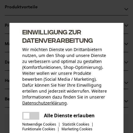
Produktvorteile
Biologisch schnell abbaubares Öl
Produktinformationen
Hervorragender Verschleißschutz
Einwilligung zur
Gute Kälteeigenschaften, dadurch sommer- und
Datenverarbeitung
wintertauglich
Material & Pflege
Produktdetails
Wir möchten Dienste von Drittanbietern
nutzen, um den Shop und unsere Dienste
Aktivitätstyp
zu verbessern und optimal zu gestalten
Datenblätter
Material
(Komfortfunktionen, Shop-Optimierung).
Schmieren, Schützen
Weiter wollen wir unsere Produkte
Produktsicherheitsdatenblatt (PDF)
bewerben (Social Media / Marketing).
Hauptmaterial
Herstellerinformationen
Dafür können Sie hier Ihre Einwilligung
Öle
Altersgruppe
Prüfbericht (PDF)
erteilen und jederzeit widerrufen. Weitere
Oregon Tool GmbH
Erwachsener
Informationen dazu finden Sie in unserer
Bewertungen
(1)
Lise-Meitner-Str. 4
Datenschutzerklärung
.
Konformitätserklärung (PDF)
Material Hinweis
teilen
70736 Fellbach, Deutschland
Ausgezeichnet Blauen Engel Umweltzeichen EU
Es ist ein Fehler aufgetreten. Bitte
Alle Dienste erlauben
Mail: info@kox.eu
Anzahl Teile
Nachhaltigkeitssiegeln (PDF)
teilen
Ecolabel
versuchen Sie es erneut.
5.0
Noch Fragen?
(1)
1 Stk
Web: www.kox.eu
Produkt weiterempfehlen
Notwendige Cookies
|
Statistik Cookies
|
Unsere Experten stehen Ihnen gerne zur
Funktionale Cookies
|
Marketing Cookies
Tel: + 49 711 300 33 200
mail
Herstellerdatenblatt (PDF)