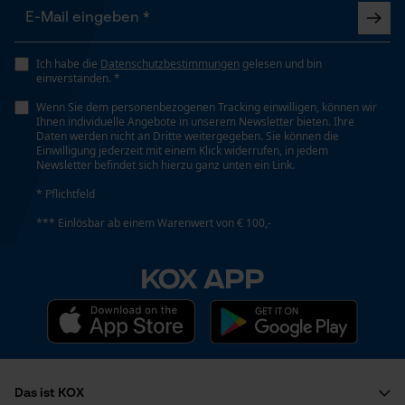
Funktionale Cookies
Viskosität
70 mm²/s
Ich habe die
Datenschutzbestimmungen
gelesen und bin
einverstanden. *
Loop54 Personalization
Viskositätsklasse
Wenn Sie dem personenbezogenen Tracking einwilligen, können wir
Personalisierte Startseite
Ihnen individuelle Angebote in unserem Newsletter bieten. Ihre
ISO 68
Daten werden nicht an Dritte weitergegeben. Sie können die
Gespeicherter Warenkorb
Einwilligung jederzeit mit einem Klick widerrufen, in jedem
Newsletter befindet sich hierzu ganz unten ein Link.
Persönliche Begrüßung
Volumen
* Pflichtfeld
Geo-IP und User Detection
22656 cm³
*** Einlösbar ab einem Warenwert von € 100,-
YouTube-Videos
Google Maps
KOX APP
Technische Spezifikationen
Kontaktaufnahme per Chat
Aggregatszustand
Flüssig
Marketing Cookies
Das ist KOX
Automatische Kettenschmierung