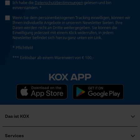
Ich habe die
Datenschutzbestimmungen
gelesen und bin
einverstanden. *
Stiellänge
38 cm
Wenn Sie dem personenbezogenen Tracking einwilligen, können wir
Ihnen individuelle Angebote in unserem Newsletter bieten. Ihre
Loop54 Personalization
Daten werden nicht an Dritte weitergegeben. Sie können die
Einwilligung jederzeit mit einem Klick widerrufen, in jedem
Personalisierte Startseite
Newsletter befindet sich hierzu ganz unten ein Link.
Technische Spezifikationen
Gespeicherter Warenkorb
* Pflichtfeld
Persönliche Begrüßung
Stielart
*** Einlösbar ab einem Warenwert von € 100,-
Kuhfuß-Form
Geo-IP und User Detection
KOX APP
YouTube-Videos
Google Maps
Automatische Kettenschmierung
Nein
Kontaktaufnahme per Chat
Eigenschaft
Das ist KOX
Marketing Cookies
Ergonomisch, Rückenschonend, Hochwertig
Über uns
Soziales Engagement
Services