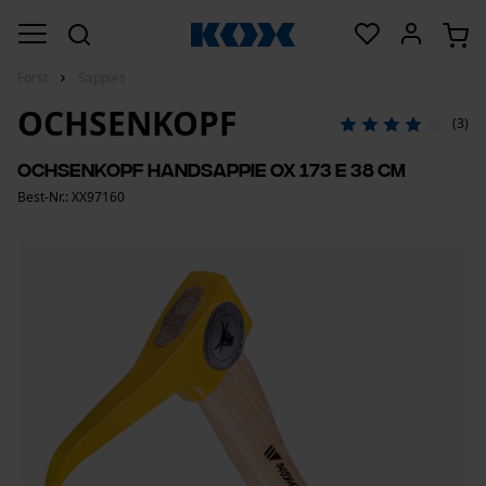
Forst
Sappies
OCHSENKOPF
(3)
Ochsenkopf Handsappie OX 173 E 38 cm
Best-Nr.: XX97160