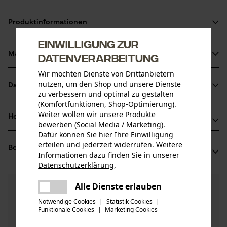
Unterstützt eine ergonomische und rückenschonende
Produktinformationen
Arbeitsweise
Mit hochwertigem Eschenholzstiel
Einwilligung zur
Material & Pflege
Datenverarbeitung
Produktdetails
Wir möchten Dienste von Drittanbietern
Aktivitätstyp
nutzen, um den Shop und unsere Dienste
Datenblätter
Material
Heben, Wenden
zu verbessern und optimal zu gestalten
(Komfortfunktionen, Shop-Optimierung).
Produktsicherheitsdatenblatt (PDF)
Weiter wollen wir unsere Produkte
Blattmaterial
Herstellerinformationen
bewerben (Social Media / Marketing).
Stahl
Altersgruppe
Prüfbericht (PDF)
Dafür können Sie hier Ihre Einwilligung
GEDORE Werkzeugfabrik GmbH & Co. KG
Erwachsener
erteilen und jederzeit widerrufen. Weitere
Bewertungen
(3)
Remscheider Str. 149
Informationen dazu finden Sie in unserer
Hauptmaterial
42899 Remscheid, Deutschland
Datenschutzerklärung
.
Stahl
teilen
Mail: info@gedore.com
Anzahl Teile
Es ist ein Fehler aufgetreten. Bitte
Alle Dienste erlauben
4.7
Noch Fragen?
(3)
1 Stk
Web: -
Produkt weiterempfehlen
teilen
versuchen Sie es erneut.
Unsere Experten stehen Ihnen gerne zur
Tel: +49 2191 59 69 00
Notwendige Cookies
|
Statistik Cookies
|
Verfügung!
Holzart
Funktionale Cookies
|
Marketing Cookies
mail
Nach Anzahl der Sterne filtern
Frage stellen
Esche
Artikelgewicht
Sollten Sie Fragen oder Probleme mit dem Produkt