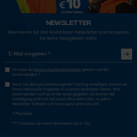
Fact-Finder Tracking
Newsletter
Technische Spezifikationen
Funktionale Cookies
Abonnieren Sie den kostenlosen Newsletter und verpassen
Automatische Kettenschmierung
Sie keine Neuigkeiten mehr.
Nein
Loop54 Personalization
Personalisierte Startseite
Eigenschaft
Ich habe die
Datenschutzbestimmungen
gelesen und bin
Gespeicherter Warenkorb
Kompakt
einverstanden. *
Persönliche Begrüßung
Wenn Sie dem personenbezogenen Tracking einwilligen, können wir
Ihnen individuelle Angebote in unserem Newsletter bieten. Ihre
Geo-IP und User Detection
Daten werden nicht an Dritte weitergegeben. Sie können die
Form
Einwilligung jederzeit mit einem Klick widerrufen, in jedem
YouTube-Videos
eckig
Newsletter befindet sich hierzu ganz unten ein Link.
Google Maps
* Pflichtfeld
Kontaktaufnahme per Chat
Häckselfunktion
*** Einlösbar ab einem Warenwert von € 100,-
Nein