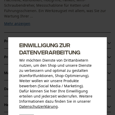
Schraubendreher, Messschablone für Ketten und
Führungsschienen. Ein Werkzeugset mit allem, was Sie zur
Wartung Ihrer ...
Mehr anzeigen
Produktvorteile
Einwilligung zur
Datenverarbeitung
Forstwerkzeug Set mit 16 hochwertigen Zubehörteilen
Produktinformationen
Kompakter und gut unterteilter Koffer zum schnellen
Wir möchten Dienste von Drittanbietern
nutzen, um den Shop und unsere Dienste
Auffinden der Werkzeuge
zu verbessern und optimal zu gestalten
Das Werkzeugset ist ideal für den gelegentlichen
Material & Pflege
(Komfortfunktionen, Shop-Optimierung).
Produktdetails
Gebrauch bei Wartungsarbeiten
Weiter wollen wir unsere Produkte
bewerben (Social Media / Marketing).
Aktivitätstyp
Datenblätter
Dafür können Sie hier Ihre Einwilligung
Material
Wartung, Schleifen, Schärfen
erteilen und jederzeit widerrufen. Weitere
Produktsicherheitsdatenblatt (PDF)
Informationen dazu finden Sie in unserer
Hauptmaterial
Herstellerinformationen
Datenschutzerklärung
.
Kunststoff
teilen
Altersgruppe