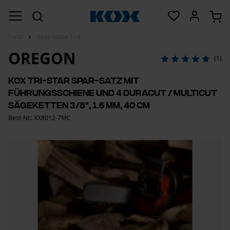
Forst
Spar-Sätze 1+4
OREGON
(1)
KOX Tri-Star Spar-Satz mit
Führungsschiene und 4 DuraCut / MultiCut
Sägeketten 3/8", 1.6 mm, 40 cm
Best-Nr.: XX8012-7MC