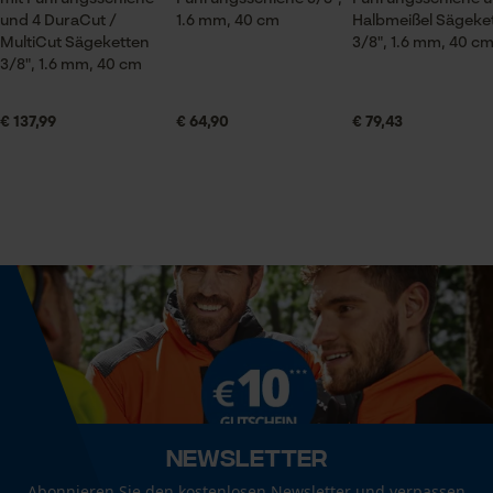
Lieferumfang
und 4 DuraCut /
1.6 mm, 40 cm
Halbmeißel Sägeke
1 x Führungsschiene, 4 x Sägeketten
MultiCut Sägeketten
3/8", 1.6 mm, 40 c
3/8", 1.6 mm, 40 cm
Größe & Maße
Econda Analytics
€ 137,99
€ 64,90
€ 79,43
Mouseflow Web Analytics Tool
Schienenlänge
40 cm
Fact-Finder Tracking
Funktionale Cookies
Technische Spezifikationen
Automatische Kettenschmierung
Nein
Loop54 Personalization
Personalisierte Startseite
Eigenschaft
Gespeicherter Warenkorb
Newsletter
Robust, Hohe Stabilität, Lange Lebensdauer, Hohe
Schnittleistung
Persönliche Begrüßung
Abonnieren Sie den kostenlosen Newsletter und verpassen