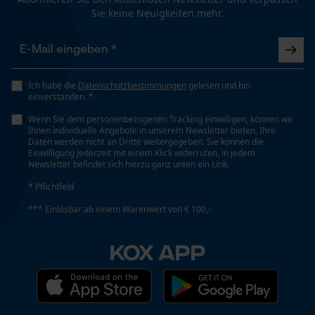
Sie keine Neuigkeiten mehr.
Geo-IP und User Detection
YouTube-Videos
Häckselfunktion
Nein
Google Maps
Kontaktaufnahme per Chat
Ich habe die
Datenschutzbestimmungen
gelesen und bin
einverstanden. *
Phasenwender
Wenn Sie dem personenbezogenen Tracking einwilligen, können wir
Nein
Ihnen individuelle Angebote in unserem Newsletter bieten. Ihre
Marketing Cookies
Daten werden nicht an Dritte weitergegeben. Sie können die
Einwilligung jederzeit mit einem Klick widerrufen, in jedem
Newsletter befindet sich hierzu ganz unten ein Link.
Schrägschnitt
* Pflichtfeld
Nein
Google Global Site Tag
*** Einlösbar ab einem Warenwert von € 100,-
Microsoft Advertising Universal
Event Tracking
Teilung
KOX APP
3/8"
Survicate
Treibglied Nutstärke MM