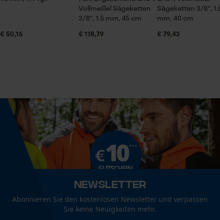
1 x Führungsschiene, 4 x Sägeketten
Vollmeißel Sägeketten
Sägeketten 3/8", 1.
3/8", 1.5 mm, 45 cm
mm, 40 cm
KOX Tri-Star Spar-Satz mit Führungsschiene und 4 Vollmeißel
€ 50,16
€ 118,79
€ 79,43
Sägeketten 3/8", 1.5 mm, 40 cm
Größe & Maße
Econda Analytics
Schienenlänge
Mouseflow Web Analytics Tool
Weitere Bewertungen anzeigen
40 cm
Fact-Finder Tracking
Technische Spezifikationen
Funktionale Cookies
Automatische Kettenschmierung
Nein
Loop54 Personalization
Personalisierte Startseite
Eigenschaft
Newsletter
Robust, Leicht, Hohe Stabilität, Lange Lebensdauer,
Gespeicherter Warenkorb
Abonnieren Sie den kostenlosen Newsletter und verpassen
Hohe Schnittleistung
Sie keine Neuigkeiten mehr.
Persönliche Begrüßung