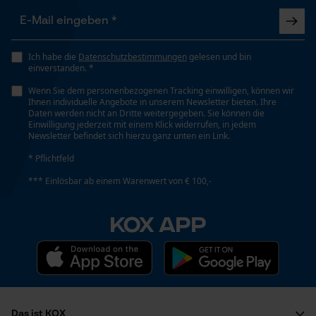
Geo-IP und User Detection
Häckselfunktion
YouTube-Videos
Nein
Google Maps
Ich habe die
Datenschutzbestimmungen
gelesen und bin
einverstanden. *
Kontaktaufnahme per Chat
Wenn Sie dem personenbezogenen Tracking einwilligen, können wir
Phasenwender
Ihnen individuelle Angebote in unserem Newsletter bieten. Ihre
Nein
Daten werden nicht an Dritte weitergegeben. Sie können die
Einwilligung jederzeit mit einem Klick widerrufen, in jedem
Marketing Cookies
Newsletter befindet sich hierzu ganz unten ein Link.
Schrägschnitt
* Pflichtfeld
Nein
*** Einlösbar ab einem Warenwert von € 100,-
Google Global Site Tag
KOX APP
Microsoft Advertising Universal
Teilung
Event Tracking
3/8"
Survicate
Treibglied Nutstärke MM
1.5 mm
Das ist KOX