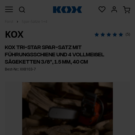
Forst
Spar-Sätze 1+4
KOX
(5)
KOX Tri-Star Spar-Satz mit
Führungsschiene und 4 Vollmeißel
Sägeketten 3/8", 1.5 mm, 40 cm
Best-Nr.: XX8103-7