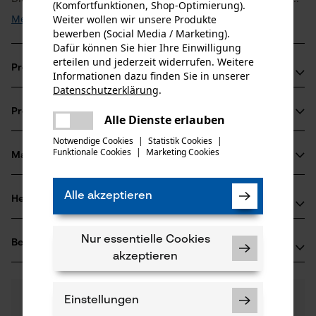
(Komfortfunktionen, Shop-Optimierung).
Mehr anzeigen
Weiter wollen wir unsere Produkte
bewerben (Social Media / Marketing).
Dafür können Sie hier Ihre Einwilligung
erteilen und jederzeit widerrufen. Weitere
Produktvorteile
Informationen dazu finden Sie in unserer
Datenschutzerklärung
.
teilen
Weniger Gewicht gegenüber Schienen aus Vollstahl
Produktinformationen
Es ist ein Fehler aufgetreten. Bitte
Alle Dienste erlauben
Hohe Stabilität dank der Siliziumstahl-Legierung
teilen
versuchen Sie es erneut.
Die Ketten sorgen für eine reduzierte Vibration der
Notwendige Cookies
|
Statistik Cookies
|
Funktionale Cookies
|
Marketing Cookies
mail
Schneidgarnitur
Material & Pflege
Produktdetails
Altersgruppe
Alle akzeptieren
Herstellerinformationen
Material
Erwachsener
Sollten Sie Fragen oder Probleme mit dem Produkt
Oberflächenbeschichtung
Nur essentielle Cookies
Bewertungen
(5)
haben oder Mängel feststellen, können Sie sich gerne
Geölte Oberfläche, Lackierte Oberfläche
akzeptieren
Anzahl Teile
telefonisch unter 07723 / 4 28 50 oder per E-Mail an
5 Stk
info-at@kox.eu an uns wenden.
5.0
Noch Fragen?
(5)
Produkt weiterempfehlen
Einstellungen
Unsere Experten stehen Ihnen gerne zur