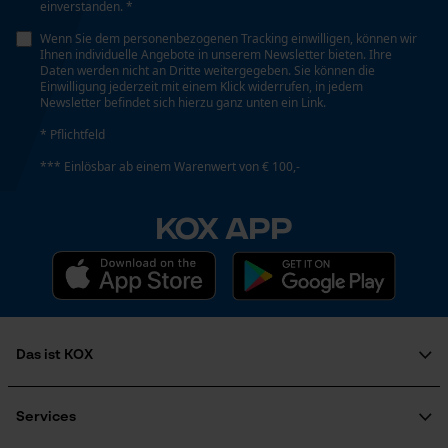
einverstanden. *
Wenn Sie dem personenbezogenen Tracking einwilligen, können wir
Automatische Kettenschmierung
Ihnen individuelle Angebote in unserem Newsletter bieten. Ihre
Loop54 Personalization
Nein
Daten werden nicht an Dritte weitergegeben. Sie können die
Einwilligung jederzeit mit einem Klick widerrufen, in jedem
Personalisierte Startseite
Newsletter befindet sich hierzu ganz unten ein Link.
Gespeicherter Warenkorb
* Pflichtfeld
Häckselfunktion
Persönliche Begrüßung
Nein
*** Einlösbar ab einem Warenwert von € 100,-
Geo-IP und User Detection
KOX APP
YouTube-Videos
Phasenwender
Google Maps
Nein
Kontaktaufnahme per Chat
Schrägschnitt
Nein
Das ist KOX
Marketing Cookies
Über uns
Soziales Engagement
Services
Werkzeuglose Kettenspannung
Ratgeber
Nein