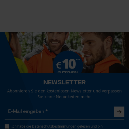
29 mm
Session ID
Speichern der Auswahl zur
Datenverarbeitung
Empfohlene Stiellänge
Econda Tag Manager
80 cm
Statistik Cookies
Länge Griff
80 cm
Stiellänge
80 cm
Newsletter
Econda Analytics
Mouseflow Web Analytics Tool
Abonnieren Sie den kostenlosen Newsletter und verpassen
Sie keine Neuigkeiten mehr.
Fact-Finder Tracking
Technische Spezifikationen
Stielart
Funktionale Cookies
Kuhfuß-Form
Ich habe die
Datenschutzbestimmungen
gelesen und bin