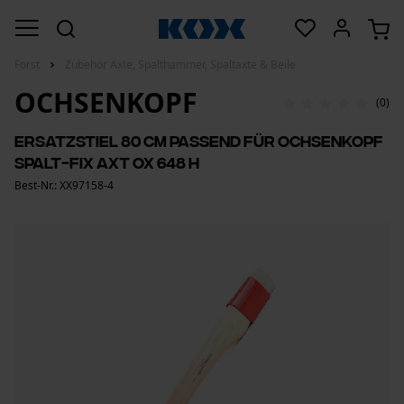
Forst
Zubehör Äxte, Spalthammer, Spaltaxte & Beile
OCHSENKOPF
(0)
Ersatzstiel 80 cm passend für Ochsenkopf
Spalt-Fix Axt OX 648 H
Best-Nr.: XX97158-4