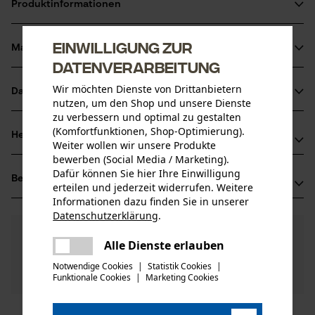
Produktinformationen
Einwilligung zur
Material & Pflege
Produktdetails
Datenverarbeitung
Aktivitätstyp
Wir möchten Dienste von Drittanbietern
Datenblätter
Material
nutzen, um den Shop und unsere Dienste
Wartung
zu verbessern und optimal zu gestalten
Produktsicherheitsdatenblatt (PDF)
(Komfortfunktionen, Shop-Optimierung).
Hauptmaterial
Herstellerinformationen
Weiter wollen wir unsere Produkte
Holz
Altersgruppe
bewerben (Social Media / Marketing).
GEDORE Werkzeugfabrik GmbH & Co. KG
Erwachsener
Dafür können Sie hier Ihre Einwilligung
Bewertungen
(0)
Remscheider Str. 149
erteilen und jederzeit widerrufen. Weitere
Holzart
42899 Remscheid, Deutschland
Informationen dazu finden Sie in unserer
Hickory
Datenschutzerklärung
.
Mail: info@gedore.com
Anzahl Teile
teilen
0
Noch Fragen?
(0)
1 Stk
Web: -
Produkt weiterempfehlen
Es ist ein Fehler aufgetreten. Bitte
Alle Dienste erlauben
Unsere Experten stehen Ihnen gerne zur
Tel: +49 2191 59 69 00
teilen
versuchen Sie es erneut.
Verfügung!
Material Stiel
Notwendige Cookies
|
Statistik Cookies
|
Nach Anzahl der Sterne filtern
Frage stellen
Holz
Funktionale Cookies
|
Marketing Cookies
mail
Artikelgewicht
Sollten Sie Fragen oder Probleme mit dem Produkt
1377.0 g
haben oder Mängel feststellen, können Sie sich gerne