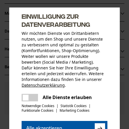
Material & Pflege
Einwilligung zur
Produktdetails
Datenverarbeitung
Aktivitätstyp
Datenblätter
Wir möchten Dienste von Drittanbietern
Material
Wartung
nutzen, um den Shop und unsere Dienste
Produktsicherheitsdatenblatt (PDF)
zu verbessern und optimal zu gestalten
Hauptmaterial
Herstellerinformationen
(Komfortfunktionen, Shop-Optimierung).
Holz
Weiter wollen wir unsere Produkte
Altersgruppe
Leonhard Müller + Söhne GmbH
bewerben (Social Media / Marketing).
Erwachsener
Bewertungen
Dafür können Sie hier Ihre Einwilligung
(0)
Zellach 4
erteilen und jederzeit widerrufen. Weitere
Material Stiel
9413 St. Gertraud, Österreich
Informationen dazu finden Sie in unserer
Holz
Mail: office@mueller-hammerwerk.at
Anzahl Teile
Datenschutzerklärung
.
0
Noch Fragen?
teilen
(0)
1 Stk
Web: -
Produkt weiterempfehlen
Unsere Experten stehen Ihnen gerne zur
Es ist ein Fehler aufgetreten. Bitte
Tel: + 43 4352 71 13 1
Alle Dienste erlauben
teilen
Verfügung!
Materialzusammensetzung
versuchen Sie es erneut.
Notwendige Cookies
|
Statistik Cookies
|
Nach Anzahl der Sterne filtern
Frage stellen
Hickory
Artikelgewicht
Sollten Sie Fragen oder Probleme mit dem Produkt
Funktionale Cookies
|
Marketing Cookies
mail
650.0 g
haben oder Mängel feststellen, können Sie sich gerne
telefonisch unter 07723 / 4 28 50 oder per E-Mail an
1
2
3
4
5
Oberflächenbeschichtung
Alle akzeptieren