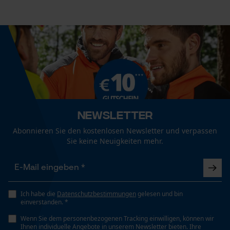
Speichern der Auswahl zur
Datenverarbeitung
Empfohlene Stiellänge
68 cm
Econda Tag Manager
Länge Griff
Statistik Cookies
68 cm
Newsletter
Stiellänge
Abonnieren Sie den kostenlosen Newsletter und verpassen
68 cm
Econda Analytics
Sie keine Neuigkeiten mehr.
Mouseflow Web Analytics Tool
Fact-Finder Tracking
Technische Spezifikationen
Ich habe die
Datenschutzbestimmungen
gelesen und bin
Stielart
einverstanden. *
Langstiel
Funktionale Cookies
Wenn Sie dem personenbezogenen Tracking einwilligen, können wir
Ihnen individuelle Angebote in unserem Newsletter bieten. Ihre