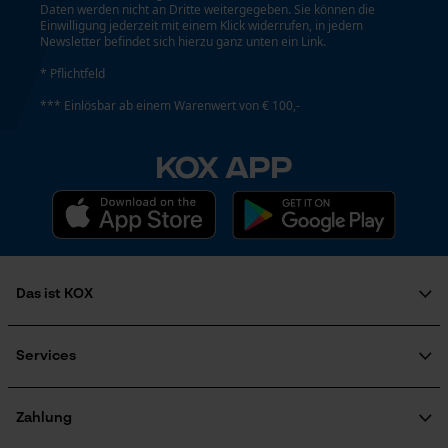
Daten werden nicht an Dritte weitergegeben. Sie können die
Einwilligung jederzeit mit einem Klick widerrufen, in jedem
Automatische Kettenschmierung
Newsletter befindet sich hierzu ganz unten ein Link.
Nein
Loop54 Personalization
* Pflichtfeld
Personalisierte Startseite
*** Einlösbar ab einem Warenwert von € 100,-
Gespeicherter Warenkorb
Häckselfunktion
Nein
Persönliche Begrüßung
KOX APP
Geo-IP und User Detection
YouTube-Videos
Phasenwender
Nein
Google Maps
Kontaktaufnahme per Chat
Das ist KOX
Schrägschnitt
Nein
Über uns
Marketing Cookies
Soziales Engagement
Services
Ratgeber
FAQ
KOX Harvester
Werkzeuglose Kettenspannung
KOX Katalog
Newsletter-Anmeldung
Zahlung
Nein
Zertifizierte Qualität von KOX