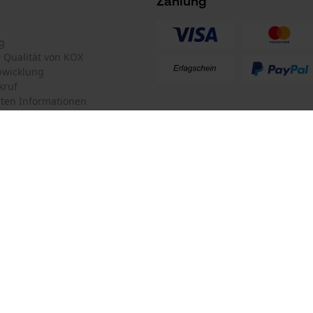
Zahlung
Survicate
g
te Qualität von KOX
bwicklung
kruf
ten Informationen
mular
KOX Forstversand GmbH
mular
KOX – Partner in Forst und Garte
Zentrale:
Am Burgfried 14
iderrufen
4910 Ried im Innkreis
Retouren-Adresse:
Oregon Tool GmbH
Beim Erlenwäldchen 14/2
71522 Backnang