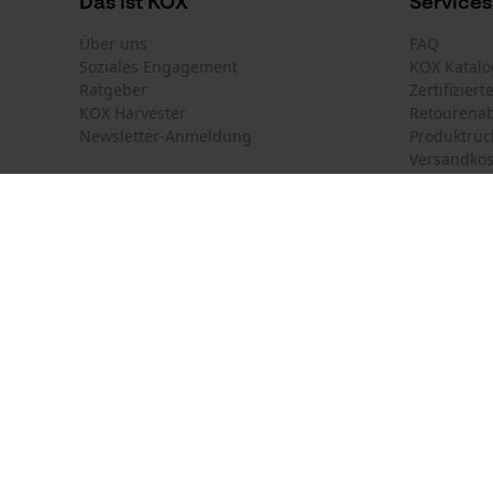
Das ist KOX
Services
Über uns
FAQ
Soziales Engagement
KOX Katalo
Ratgeber
Zertifizier
KOX Harvester
Retourena
Newsletter-Anmeldung
Produktrüc
Versandkos
Land auswählen
Kontakt
Deutschland
France
Kontaktfor
Schweiz
Suisse
Bestellfor
Belgique
België
Newsletter
Nederland
Vertrag w