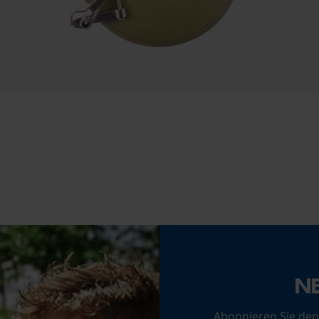
Econda Tag Manager
Werkzeuglose Kettenspannung
Nein
Statistik Cookies
Econda Analytics
Mouseflow Web Analytics Tool
Fact-Finder Tracking
Akku/Batterie enthalten
Akku/Batterien nicht im Lieferumfang enthalten
Funktionale Cookies
N
Loop54 Personalization
Abonnieren Sie den