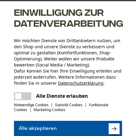
Einwilligung zur
Datenverarbeitung
Wir möchten Dienste von Drittanbietern nutzen, um
den Shop und unsere Dienste zu verbessern und
optimal zu gestalten (Komfortfunktionen, Shop-
Optimierung). Weiter wollen wir unsere Produkte
bewerben (Social Media / Marketing).
Dafür können Sie hier Ihre Einwilligung erteilen und
jederzeit widerrufen. Weitere Informationen dazu
Altersgruppe
finden Sie in unserer
Datenschutzerklärung
.
Erwachsener
teilen
Es ist ein Fehler aufgetreten. Bitte
Alle Dienste erlauben
versuchen Sie es erneut.
Material Band
mail
Notwendige Cookies
|
Statistik Cookies
|
Funktionale
(0)
Stahl
Cookies
|
Marketing Cookies
Artikelgewicht
160 g
Alle akzeptieren
Produkt weiterempfehlen