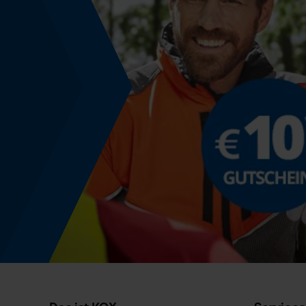
Farbgebung
Farbe
Gelb
Montage & Befestigung
Befestigungsart
Stecken, Klemmen
Produktkennzeichnung
EAN
5400182614081