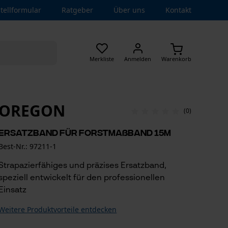
tellformular
Ratgeber
Über uns
Kontakt
Merkliste
Anmelden
Warenkorb
OREGON
(0)
Ersatzband für Forstmaßband 15m
Best-Nr.: 97211-1
Strapazierfähiges und präzises Ersatzband,
speziell entwickelt für den professionellen
Einsatz
Weitere Produktvorteile entdecken