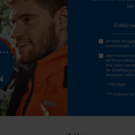
Personalisierte Startseite
Sie
Gespeicherter Warenkorb
Persönliche Begrüßung
Geo-IP und User Detection
Ich habe die
Dat
YouTube-Videos
einverstanden. *
Google Maps
Wenn Sie dem pe
wir Ihnen individ
Kontaktaufnahme per Chat
Ihre Daten werde
die Einwilligung 
Newsletter befind
* Pflichtfeld
Marketing Cookies
*** Einlösbar ab
Google Global Site Tag
Microsoft Advertising Universal Event
Tracking