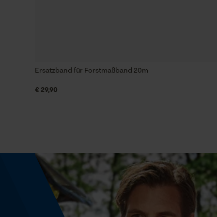
Schrägschnitt
Nein
Werkzeugloser Kettenwechsel
Nein
Ersatzband für Forstmaßband 20m
€ 29,90
Energie & Leistung
Akku-Kapazitätsanzeige
Nein
Powerbank-Funktion
Nein