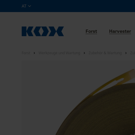
AT
Forst
Harvester
Forst
Werkzeuge und Wartung
Zubehör & Wartung
Zu