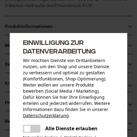
4-Backen-Hydraulik-Greif?mundstück R1/8“.
Produktinformationen
Einwilligung zur
Material & Pflege
Datenverarbeitung
Produktdetails
Wir möchten Dienste von Drittanbietern
Aktivitätstyp
Datenblätter
nutzen, um den Shop und unsere Dienste
Material
Wartung
zu verbessern und optimal zu gestalten
Produktsicherheitsdatenblatt (PDF)
(Komfortfunktionen, Shop-Optimierung).
Hauptmaterial
Kompatibilität
Weiter wollen wir unsere Produkte
Stahl
bewerben (Social Media / Marketing).
Altersgruppe
Herstellerdatenblatt (PDF)
Dafür können Sie hier Ihre Einwilligung
Erwachsener
Herstellerinformationen
erteilen und jederzeit widerrufen. Weitere
Kompatibel Mit
Informationen dazu finden Sie in unserer
Material Hinweis
Datenschutzerklärung
.
MATO GmbH & Co. KG
verzinktem Stahlkopf
Anzahl Teile
teilen
Lube-Shuttle
Bewertungen
(0)
Benzstraße 16-24
1 Stk
Es ist ein Fehler aufgetreten. Bitte
Alle Dienste erlauben
63165 Mühlheim/Main, Deutschland
teilen
versuchen Sie es erneut.