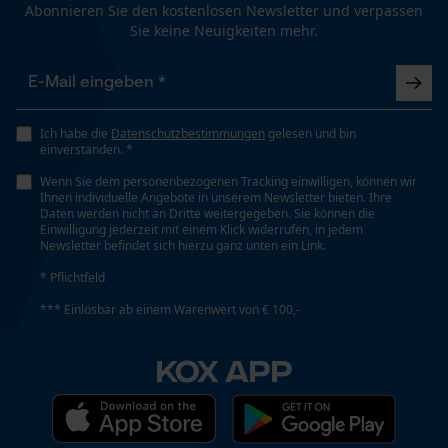
Abonnieren Sie den kostenlosen Newsletter und verpassen
Sie keine Neuigkeiten mehr.
Arbeitsdruck
Funktionale Cookies
400 bar
Arbeitsdruck PSI
Loop54 Personalization
Ich habe die
Datenschutzbestimmungen
gelesen und bin
einverstanden. *
5801 psi
Personalisierte Startseite
Wenn Sie dem personenbezogenen Tracking einwilligen, können wir
Gespeicherter Warenkorb
Ihnen individuelle Angebote in unserem Newsletter bieten. Ihre
Daten werden nicht an Dritte weitergegeben. Sie können die
Art Griff
Persönliche Begrüßung
Einwilligung jederzeit mit einem Klick widerrufen, in jedem
Ergonomischer Griff
Newsletter befindet sich hierzu ganz unten ein Link.
Geo-IP und User Detection
* Pflichtfeld
YouTube-Videos
*** Einlösbar ab einem Warenwert von € 100,-
Automatische Kettenschmierung
Google Maps
Nein
Kontaktaufnahme per Chat
KOX APP
Eigenschaft
Stahlverstärkt, Hochdruckbeständig
Marketing Cookies