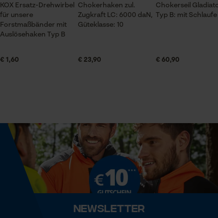
Lieferumfang
KOX Ersatz-Drehwirbel
Chokerhaken zul.
Chokerseil Gladiat
1 x Fettpresse
für unsere
Zugkraft LC: 6000 daN,
Typ B: mit Schlaufe
Prüfung setzen von Cookies
Forstmaßbänder mit
Güteklasse: 10
Auslösehaken Typ B
Session ID
Speichern der Auswahl zur
Größe & Maße
Datenverarbeitung
€ 1,60
€ 23,90
€ 60,90
Durchmesser Schlauch
Econda Tag Manager
13 mm
Statistik Cookies
Länge Düsenrohr
30 cm
Schlauchlänge
Econda Analytics
300 mm
Mouseflow Web Analytics Tool
Fact-Finder Tracking
Newsletter
Technische Spezifikationen