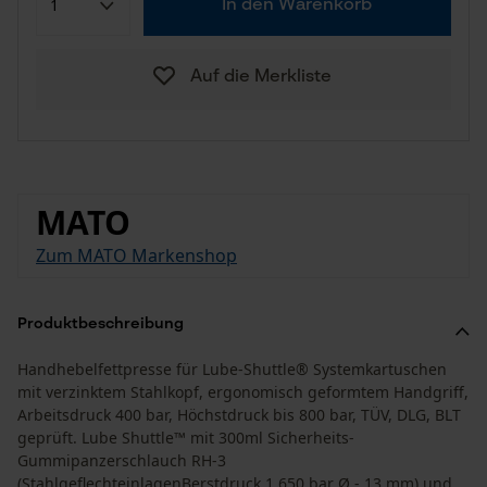
In den Warenkorb
Auf die Merkliste
MATO
Zum MATO Markenshop
Produktbeschreibung
Handhebelfettpresse für Lube-Shuttle® Systemkartuschen
mit verzinktem Stahlkopf, ergonomisch geformtem Handgriff,
Arbeitsdruck 400 bar, Höchstdruck bis 800 bar, TÜV, DLG, BLT
geprüft. Lube Shuttle™ mit 300ml Sicherheits-
Gummipanzerschlauch RH-3
(StahlgeflechteinlagenBerstdruck 1.650 bar Ø - 13 mm) und