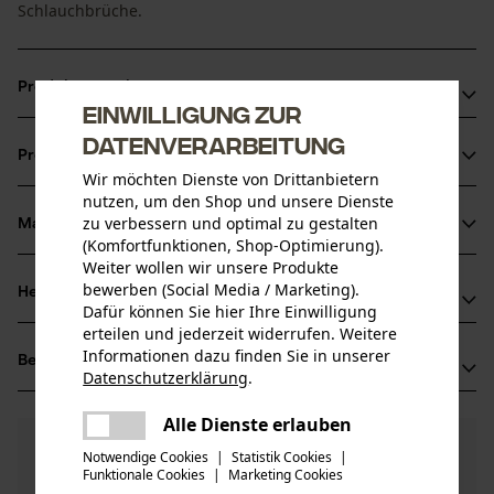
Schlauchbrüche.
Produktvorteile
Einwilligung zur
Freie Rotation der Schläuche auch unter hohem Druck
Datenverarbeitung
Produktinformationen
Verlängert die Lebensdauer der Hydraulikschläuche an
Wir möchten Dienste von Drittanbietern
stark bewegten Komponenten
nutzen, um den Shop und unsere Dienste
zu verbessern und optimal zu gestalten
Ideal für kompakte Bauräume
Material & Pflege
Produktdetails
(Komfortfunktionen, Shop-Optimierung).
Weiter wollen wir unsere Produkte
Aktivitätstyp
bewerben (Social Media / Marketing).
Herstellerinformationen
Material
Montieren
Dafür können Sie hier Ihre Einwilligung
erteilen und jederzeit widerrufen. Weitere
Hersteller
Hauptmaterial
Informationen dazu finden Sie in unserer
Bewertungen
(0)
Indexator Rotator Systems AB
Datenschutzerklärung
.
Stahl
Altersgruppe
Indexator
teilen
Erwachsener
92221 Vindeln, Schweden
Es ist ein Fehler aufgetreten. Bitte
Alle Dienste erlauben
teilen
Mail: rotator@indexator.com
0
versuchen Sie es erneut.
Noch Fragen?
(0)
Produkt weiterempfehlen
Notwendige Cookies
|
Statistik Cookies
|
Unsere Experten stehen Ihnen gerne zur
Pflege
Web: -
Funktionale Cookies
|
Marketing Cookies
mail
Verfügung!
Anzahl Teile