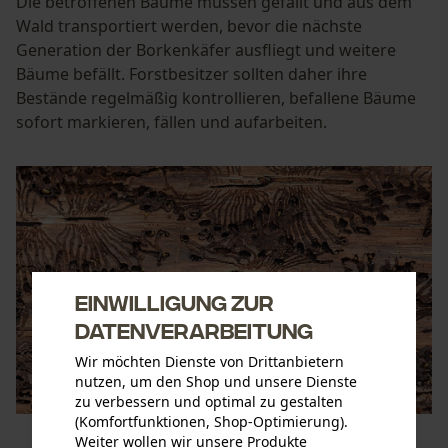
Die betroffenen Bäume müssen gefällt und aus dem
Wald transportiert werden, bevor die nächste
Generation der Borkenkäfer ausfliegt und weitere
Bäume befällt. Forstbesitzer sollten daher ihre
Bestände regelmäßig kontrollieren, befallene Bäume
sofort markieren, fällen und aufarbeiten.
Einwilligung zur
Datenverarbeitung
Wir möchten Dienste von Drittanbietern
nutzen, um den Shop und unsere Dienste
zu verbessern und optimal zu gestalten
(Komfortfunktionen, Shop-Optimierung).
Weiter wollen wir unsere Produkte