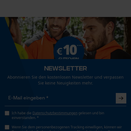
Econda Analytics
Mouseflow Web Analytics Tool
Fact-Finder Tracking
Funktionale Cookies
Newsletter
Abonnieren Sie den kostenlosen Newsletter und verpassen
Sie keine Neuigkeiten mehr.
Loop54 Personalization
Personalisierte Startseite
Gespeicherter Warenkorb
Ich habe die
Datenschutzbestimmungen
gelesen und bin
Persönliche Begrüßung
einverstanden. *
Geo-IP und User Detection
Wenn Sie dem personenbezogenen Tracking einwilligen, können wir