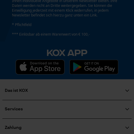
Ihnen individuelle Angebote in unserem Newsletter bieten. Ihre
YouTube-Videos
Daten werden nicht an Dritte weitergegeben. Sie können die
Einwilligung jederzeit mit einem Klick widerrufen, in jedem
Google Maps
Newsletter befindet sich hierzu ganz unten ein Link.
Kontaktaufnahme per Chat
* Pflichtfeld
*** Einlösbar ab einem Warenwert von € 100,-
Marketing Cookies
KOX APP
Google Global Site Tag
Microsoft Advertising Universal
Event Tracking
Das ist KOX
Survicate
Über uns
Soziales Engagement
Services
Ratgeber
FAQ
KOX Harvester
KOX Katalog
Newsletter-Anmeldung
Zahlung