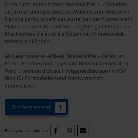
Doch nicht immer richten Borkenkäfer nur Schaden
an: In manchen geschützten Wäldern, zum Beispiel in
Nationalparks, schafft das Absterben der Fichten mehr
Notwendige Cookies
Platz für andere Baumarten. Langfristig entstehen so
Mischwälder, die auch die Folgen des Klimawandels
reduzieren können.
Als Leser unseres Artikels "Borkenkäfer - Gefahr im
Forst: Ursachen und Tipps zum Borkenkäferbefall im
Prüfung setzen von Cookies
Wald", könnten dich auch folgende Beiträge im KOX
Session ID
Blog für Forstarbeiter und Forstwirtschaft
Speichern der Auswahl zur
interessieren:
Datenverarbeitung
Econda Tag Manager
Zum Seitenanfang
Statistik Cookies
Beitrag weiterempfehlen