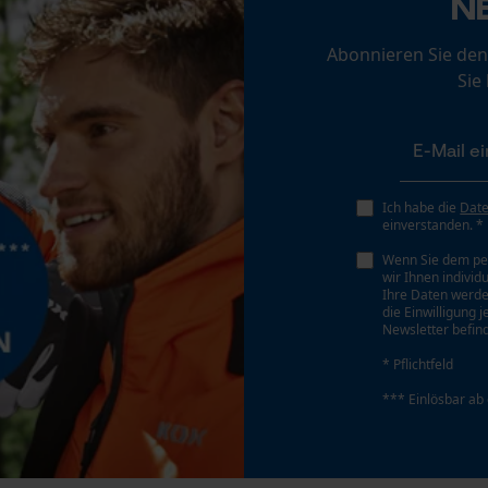
N
Prüfung setzen von Cookies
Abonnieren Sie den
Session ID
Sie
Speichern der Auswahl zur
Datenverarbeitung
Econda Tag Manager
Ich habe die
Dat
einverstanden. *
Statistik Cookies
Wenn Sie dem pe
wir Ihnen individ
Ihre Daten werde
die Einwilligung 
Newsletter befind
Econda Analytics
* Pflichtfeld
Mouseflow Web Analytics Tool
*** Einlösbar ab
Fact-Finder Tracking