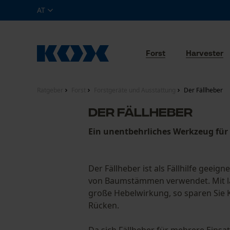
AT
Forst
Harvester
Ratgeber
Forst
Forstgeräte und Ausstattung
Der Fällheber
Der Fällheber
Ein unentbehrliches Werkzeug für 
Der Fällheber ist als Fällhilfe geei
von Baumstämmen verwendet. Mit la
große Hebelwirkung, so sparen Sie 
Rücken.
Da sich Fällheber für mehrere Einsa