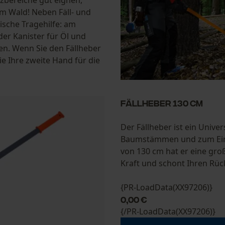
m Wald! Neben Fäll- und
ische Tragehilfe: am
er Kanister für Öl und
gen. Wenn Sie den Fällheber
e Ihre zweite Hand für die
Fällheber 130 cm
Der Fällheber ist ein Uni
Baumstämmen und zum Einsat
von 130 cm hat er eine gro
Kraft und schont Ihren Rüc
{PR-LoadData(XX97206)}
0,00 €
{/PR-LoadData(XX97206)}