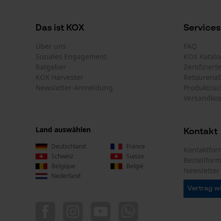
Das ist KOX
Services
Über uns
FAQ
Soziales Engagement
KOX Katalo
Ratgeber
Zertifizier
KOX Harvester
Retourena
Newsletter-Anmeldung
Produktrüc
Versandkos
Land auswählen
Kontakt
Deutschland
France
Kontaktfor
Schweiz
Suisse
Bestellfor
Belgique
België
Newsletter
Nederland
Vertrag w