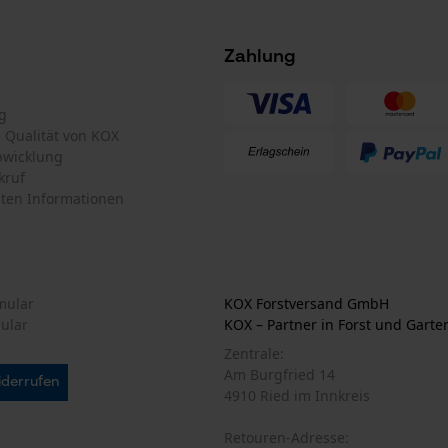
Funktionale Cookies
Zahlung
Loop54 Personalization
g
Personalisierte Startseite
te Qualität von KOX
bwicklung
Gespeicherter Warenkorb
kruf
Persönliche Begrüßung
ten Informationen
Geo-IP und User Detection
YouTube-Videos
Google Maps
mular
KOX Forstversand GmbH
Kontaktaufnahme per Chat
mular
KOX – Partner in Forst und Garte
Zentrale:
Am Burgfried 14
iderrufen
4910 Ried im Innkreis
Marketing Cookies
Retouren-Adresse: