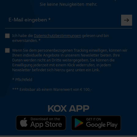
Sie keine Neuigkeiten mehr.
Funktionale Cookies
Volumen
832 cm³
Ich habe die
Datenschutzbestimmungen
gelesen und bin
einverstanden. *
Loop54 Personalization
Wetterlage
Wenn Sie dem personenbezogenen Tracking einwilligen, können wir
Personalisierte Startseite
Kalt und frostig, Bewölkt und kühl, Windig
Ihnen individuelle Angebote in unserem Newsletter bieten. Ihre
Daten werden nicht an Dritte weitergegeben. Sie können die
Gespeicherter Warenkorb
Einwilligung jederzeit mit einem Klick widerrufen, in jedem
Newsletter befindet sich hierzu ganz unten ein Link.
Persönliche Begrüßung
* Pflichtfeld
Geo-IP und User Detection
Technische Spezifikationen
*** Einlösbar ab einem Warenwert von € 100,-
YouTube-Videos
Automatische Kettenschmierung
Google Maps
Nein
KOX APP
Kontaktaufnahme per Chat
Eigenschaft
Wärmend, Gut Sichtbar
Marketing Cookies