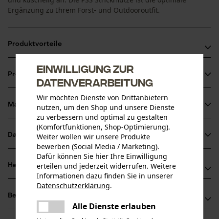
Ergänzung zu Ihrem Forst- und Outdooroutfit.
Produktvorteile
Einwilligung zur
Top Qualität hergestellt in Deutschland
Produktinformationen
Geeignet für Herren und Damen
Datenverarbeitung
Auffallend dank leuchtender Farben
Wir möchten Dienste von Drittanbietern
Material & Pflege
nutzen, um den Shop und unsere Dienste
Produktdetails
zu verbessern und optimal zu gestalten
(Komfortfunktionen, Shop-Optimierung).
Aktivitätstyp
Datenblätter
Weiter wollen wir unsere Produkte
Material
Angeln, Arbeiten, Campen, Wandern
bewerben (Social Media / Marketing).
Produktsicherheitsdatenblatt (PDF)
Dafür können Sie hier Ihre Einwilligung
Materialart
erteilen und jederzeit widerrufen. Weitere
Herstellerinformationen
Wolle, Acryl
Informationen dazu finden Sie in unserer
Altersgruppe
Datenschutzerklärung
.
PSS Pfeiffer Sicherheitssysteme GmbH
Erwachsener
teilen
Bewertungen
(1)
Albstraße 10
Es ist ein Fehler aufgetreten. Bitte
Alle Dienste erlauben
Materialart Innenfutter
72145 Hirrlingen, Deutschland
teilen
versuchen Sie es erneut.
Fleece-Futter