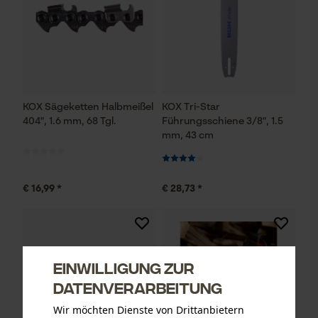
KOX Sägeketten Halbmeißel
KOX Tri-Star
404", 1.6 mm, 68 Tgl.
Führungsschiene 3/8", 1.5
mm, 43 cm
€ 16,99 *
€ 28,73 *
Einwilligung zur
Datenverarbeitung
Wir möchten Dienste von Drittanbietern