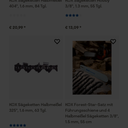
KOX Sägeketten Halbmeißel
KOX Sägeketten Hobby
404", 1.6 mm, 84 Tgl.
3/8", 1.3 mm, 55 Tgl.
Statistik Cookies
€ 20,99 *
€ 13,09 *
Econda Analytics
Mouseflow Web Analytics Tool
Fact-Finder Tracking
Funktionale Cookies
KOX Sägeketten Halbmeißel
KOX Forest-Star-Satz mit
Loop54 Personalization
325", 1.6 mm, 63 Tgl.
Führungsschiene und 4
Personalisierte Startseite
Halbmeißel Sägeketten 3/8",
1.5 mm, 55 cm
Gespeicherter Warenkorb