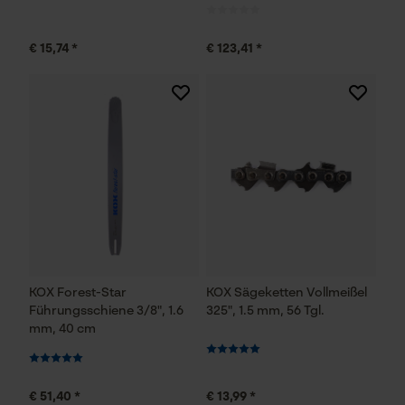
Persönliche Begrüßung
Geo-IP und User Detection
€ 15,74 *
€ 123,41 *
YouTube-Videos
Google Maps
Kontaktaufnahme per Chat
Marketing Cookies
KOX Forest-Star
KOX Sägeketten Vollmeißel
Google Global Site Tag
Führungsschiene 3/8", 1.6
325", 1.5 mm, 56 Tgl.
Microsoft Advertising Universal
mm, 40 cm
Event Tracking
Survicate
€ 51,40 *
€ 13,99 *