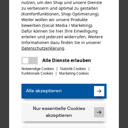
nutzen, um den Shop und unsere Dienste
zu verbessern und optimal zu gestalten
(Komfortfunktionen, Shop-Optimierung).
Weiter wollen wir unsere Produkte
bewerben (Social Media / Marketing).
KOX Ersatz-Drehwirbel für
KOX Tri-Star Satz mit
Dafür können Sie hier Ihre Einwilligung
unsere Forstmaßbänder mit
Führungsschiene und 4
erteilen und jederzeit widerrufen. Weitere
Auslösehaken Typ B
Halbmeißel Sägeketten 3/8",
Informationen dazu finden Sie in unserer
1.5 mm, 40 cm
Datenschutzerklärung
.
teilen
Es ist ein Fehler aufgetreten. Bitte
Alle Dienste erlauben
teilen
€ 1,60 *
€ 79,43 *
versuchen Sie es erneut.
Notwendige Cookies
|
Statistik Cookies
|
Funktionale Cookies
|
Marketing Cookies
mail
SALE
Alle akzeptieren
Nur essentielle Cookies
akzeptieren