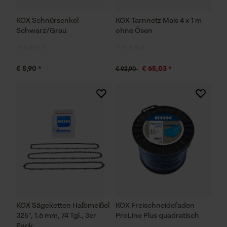
KOX Schnürsenkel
KOX Tarnnetz Mais 4 x 1 m
Schwarz/Grau
ohne Ösen
€ 5,90 *
€ 65,03 *
€ 92,90
KOX Sägeketten Halbmeißel
KOX Freischneidefaden
325", 1.6 mm, 74 Tgl., 3er
ProLine Plus quadratisch
Pack