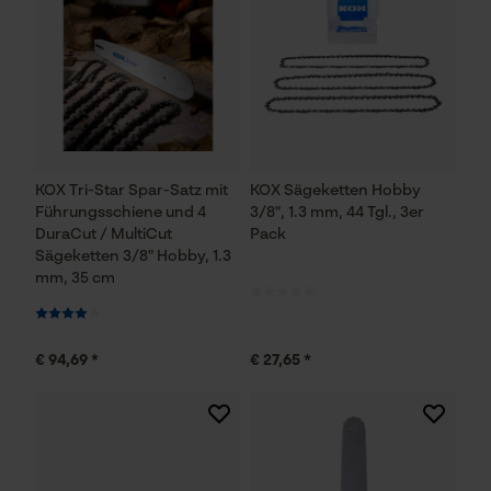
KOX Tri-Star Spar-Satz mit
KOX Sägeketten Hobby
Führungsschiene und 4
3/8", 1.3 mm, 44 Tgl., 3er
DuraCut / MultiCut
Pack
Sägeketten 3/8" Hobby, 1.3
mm, 35 cm
€ 94,69 *
€ 27,65 *