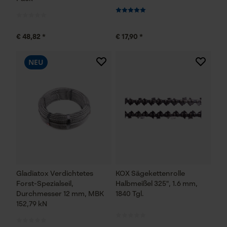
€ 48,82 *
€ 17,90 *
NEU
Gladiatox Verdichtetes
KOX Sägekettenrolle
Forst-Spezialseil,
Halbmeißel 325", 1.6 mm,
Durchmesser 12 mm, MBK
1840 Tgl.
152,79 kN