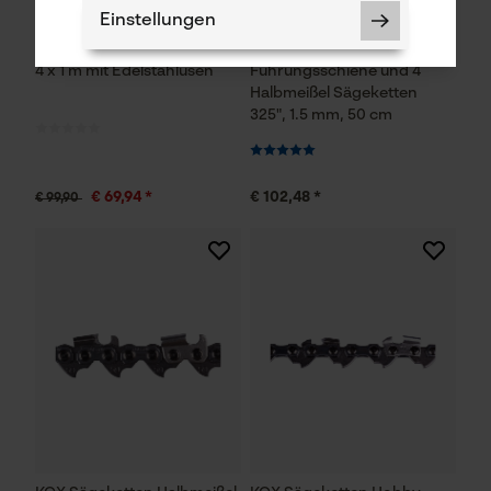
Einstellungen
KOX Warn-/Tarnnetz Wald
KOX Tri-Star Satz mit
4 x 1 m mit Edelstahlüsen
Führungsschiene und 4
Halbmeißel Sägeketten
325", 1.5 mm, 50 cm
Notwendige Cookies
€ 69,94 *
€ 102,48 *
€ 99,90
Prüfung setzen von Cookies
Session ID
Speichern der Auswahl zur
Datenverarbeitung
Econda Tag Manager