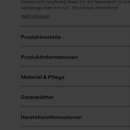
bleiben und langfristig etwas für die Gesundheit zu tu
Werkzeuge stets bei sich. Die Jobman Arbeitshose ...
Mehr anzeigen
Produktvorteile
Verstärkte Kniepolstertaschen
Produktinformationen
Jobman Arbeitshose inklusiv Zollstocktasche mit M
Beintasche mit Extrafach und Klappe mit Klettversch
Material & Pflege
Produktdetails
Aktivitätstyp
Datenblätter
Arbeiten, Angeln, Campen, Jagen, Wandern
Material
Produktsicherheitsdatenblatt (PDF)
Materialart
Herstellerinformationen
Polybaumwolle
Anzahl Teile
1 Stk