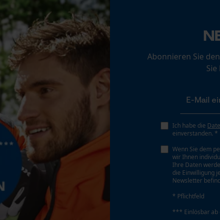
Loop54 Personalization
N
Personalisierte Startseite
Gespeicherter Warenkorb
Abonnieren Sie den
Hosenlänge
Sie
Persönliche Begrüßung
lang
Geo-IP und User Detection
YouTube-Videos
Google Maps
Ich habe die
Dat
Kontaktaufnahme per Chat
einverstanden. *
Wenn Sie dem pe
wir Ihnen individ
Ihre Daten werde
Marketing Cookies
die Einwilligung 
Eigenschaft
Newsletter befind
Bequem, Vielseitig, Kombinierbar, Strapazierfähig,
* Pflichtfeld
Robust, Langlebig, Pflegeleicht, Farbbeständig
*** Einlösbar ab
Google Global Site Tag