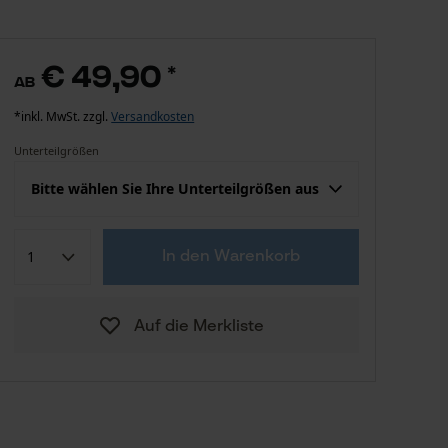
€ 49,90
*
ab
*inkl. MwSt. zzgl.
Versandkosten
Unterteilgrößen
Bitte wählen Sie Ihre Unterteilgrößen aus
Konfektion (EU)
Herstellergröße
In den Warenkorb
€ 49,90
21 untersetzt
Auf die Merkliste
€ 49,90
22 untersetzt
€ 49,90
23 untersetzt
€ 49,90
24 untersetzt