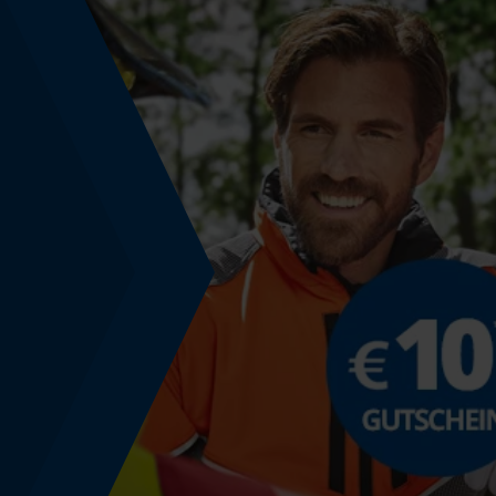
gemäßigtes Wetter
Größe & Maße
Gürtelschlaufen Höhe
6 cm
Leibhöhe
Mid Waist
Technische Spezifikationen
Automatische Kettenschmierung
Nein