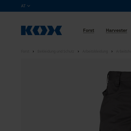
AT
Forst
Harvester
Forst
Bekleidung und Schutz
Arbeitskleidung
Arbeitsh