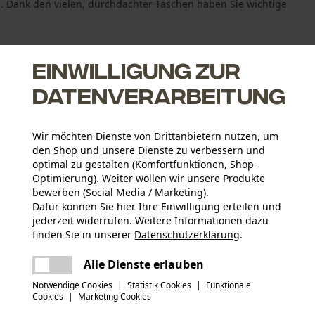
n. Dank den vielen, durchdachter Taschen haben Sie wichtige
Einwilligung zur
Datenverarbeitung
Wir möchten Dienste von Drittanbietern nutzen, um
esserfach
den Shop und unsere Dienste zu verbessern und
luss
optimal zu gestalten (Komfortfunktionen, Shop-
Optimierung). Weiter wollen wir unsere Produkte
bewerben (Social Media / Marketing).
Dafür können Sie hier Ihre Einwilligung erteilen und
jederzeit widerrufen. Weitere Informationen dazu
Altersgruppe
finden Sie in unserer
Datenschutzerklärung
.
Erwachsener
teilen
Es ist ein Fehler aufgetreten. Bitte
Alle Dienste erlauben
versuchen Sie es erneut.
Details Polsterung
mail
Notwendige Cookies
|
Statistik Cookies
|
Funktionale
Kniepolstertaschen
Anzahl Taschen
Cookies
|
Marketing Cookies
6 Stk