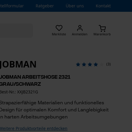
tellformular
Ratgeber
Über uns
Kontakt
Merkliste
Anmelden
Warenkorb
JOBMAN
(3)
Jobman Arbeitshose 2321
Grau/Schwarz
Best-Nr.: XXJB2321G
Strapazierfähige Materialien und funktionelles
Design für optimalen Komfort und Langlebigkeit
in harten Arbeitsumgebungen
Weitere Produktvorteile entdecken