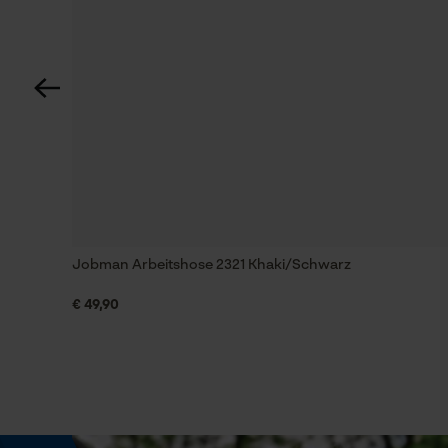
Jobman Arbeitshose 2321 Grau/Schwarz
Optik/Muster
Zweifarbig, Reflektierend
Jobman Arbeitshose 2321 Grau/Schwarz
Top Ware, superschnelle Lieferung, Passform 
Sichtbarkeit
Reflexstreifen
Jobman Arbeitshose 2321 Khaki/Schwarz
€ 49,90
Tragegefühl
Bequem
Wetterlage