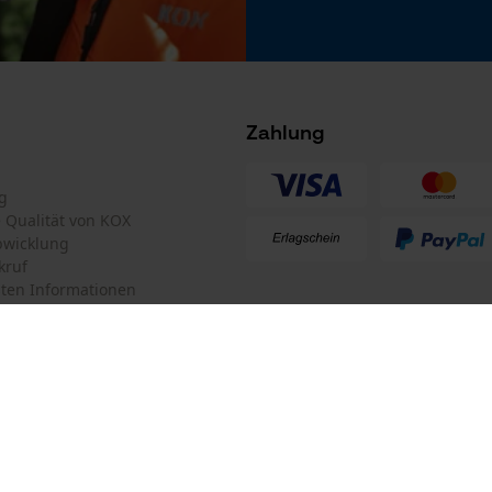
Microsoft Advertising Universal Event
Phasenwender
Tracking
Nein
Survicate
Zahlung
Werkzeuglose Kettenspannung
Nein
g
te Qualität von KOX
bwicklung
kruf
ten Informationen
Akku/Batterie enthalten
mular
KOX Forstversand GmbH
Akku/Batterien nicht im Lieferumfang enthalten
mular
KOX – Partner in Forst und Garte
Zentrale:
Am Burgfried 14
iderrufen