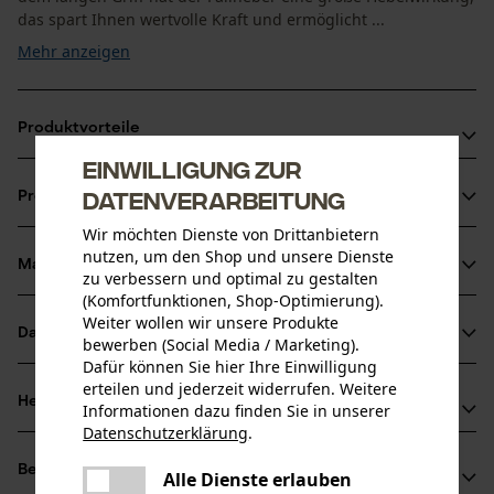
das spart Ihnen wertvolle Kraft und ermöglicht ...
Mehr anzeigen
Produktvorteile
Einwilligung zur
Große Hebelwirkung spart Kraft und hilft rückenschonend
Datenverarbeitung
Produktinformationen
zu arbeiten
Wir möchten Dienste von Drittanbietern
Praktische Fällhilfe zum Umhebeln von kleineren und
nutzen, um den Shop und unsere Dienste
mittleren Bäumen
Material & Pflege
zu verbessern und optimal zu gestalten
Produktdetails
Einfaches Drehen des Baumstammes mithilfe des
(Komfortfunktionen, Shop-Optimierung).
Weiter wollen wir unsere Produkte
Wendehakens, z.B. zum Entasten
Aktivitätstyp
Datenblätter
bewerben (Social Media / Marketing).
Material
Hebeln
Dafür können Sie hier Ihre Einwilligung
Produktsicherheitsdatenblatt (PDF)
erteilen und jederzeit widerrufen. Weitere
Hauptmaterial
Herstellerinformationen
Informationen dazu finden Sie in unserer
Stahl
Altersgruppe
Prüfbericht (PDF)
Datenschutzerklärung
.
teilen
Oregon Tool GmbH
Erwachsener
Bewertungen
Es ist ein Fehler aufgetreten. Bitte
(12)
Lise-Meitner-Str. 4
Alle Dienste erlauben
teilen