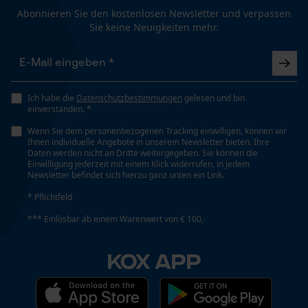
Abonnieren Sie den kostenlosen Newsletter und verpassen
Stielart
Sie keine Neuigkeiten mehr.
Gerade-Form
Funktionale Cookies
Automatische Kettenschmierung
Ich habe die
Datenschutzbestimmungen
gelesen und bin
Loop54 Personalization
Nein
einverstanden. *
Personalisierte Startseite
Wenn Sie dem personenbezogenen Tracking einwilligen, können wir
Ihnen individuelle Angebote in unserem Newsletter bieten. Ihre
Gespeicherter Warenkorb
Eigenschaft
Daten werden nicht an Dritte weitergegeben. Sie können die
Einwilligung jederzeit mit einem Klick widerrufen, in jedem
Rückenschonend, Ergonomisch, Rutschsicher, Gut
Persönliche Begrüßung
Newsletter befindet sich hierzu ganz unten ein Link.
Sichtbar, Geschmiedet
Geo-IP und User Detection
* Pflichtfeld
YouTube-Videos
*** Einlösbar ab einem Warenwert von € 100,-
Häckselfunktion
Google Maps
Nein
KOX APP
Kontaktaufnahme per Chat
Phasenwender