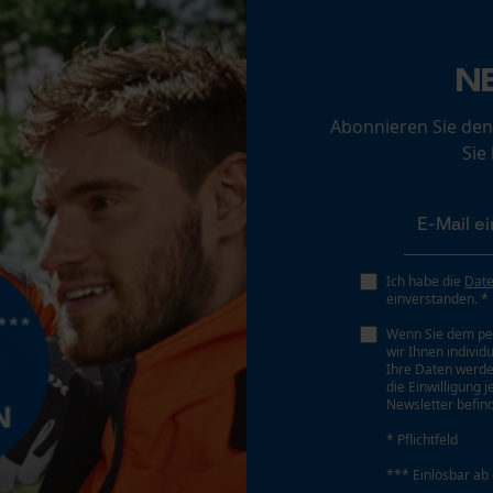
Loop54 Personalization
N
Personalisierte Startseite
Gespeicherter Warenkorb
Abonnieren Sie den
Akku/Batterie enthalten
Sie
Persönliche Begrüßung
Akku/Batterien nicht im Lieferumfang enthalten
Geo-IP und User Detection
YouTube-Videos
Google Maps
Ich habe die
Dat
Kontaktaufnahme per Chat
einverstanden. *
Wenn Sie dem pe
wir Ihnen individ
Ihre Daten werde
Marketing Cookies
die Einwilligung 
Newsletter befind
e
* Pflichtfeld
*** Einlösbar ab
Google Global Site Tag