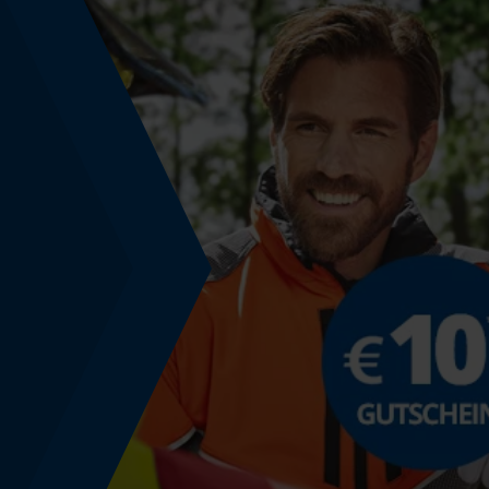
Nein
Energie & Leistung
Akku-Kapazitätsanzeige
Nein
Powerbank-Funktion
Nein
Nutzung & Gebrauch
Anwendungshinweis
Nur für die Ein-Mann-Arbeit geeignet. Bitte kein
Reparaturen an beschädigten Fällhebern
durchführen, dies kann zu erhöhter Bruchgefahr