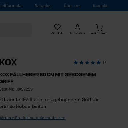
tellformular
Ratgeber
Über uns
Kontakt
Merkliste
Anmelden
Warenkorb
KOX
(3)
KOX Fällheber 80 cm mit gebogenem
Griff
Best-Nr.: XX97259
Effizienter Fällheber mit gebogenem Griff für
präzise Hebearbeiten
Weitere Produktvorteile entdecken