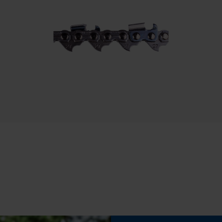
Session ID
Speichern der Auswahl zur
Stielart
Datenverarbeitung
Kurzstiel
Econda Tag Manager
Eigenschaft
Kompakt, Leicht, Ergonomisch, Rutschsicher, Gut
Statistik Cookies
Sichtbar, Geschmiedet
Phasenwender
Econda Analytics
Nein
Mouseflow Web Analytics Tool
Fact-Finder Tracking
Werkzeuglose Kettenspannung
Nein
Funktionale Cookies