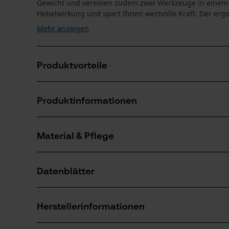
Gewicht und vereinen zudem zwei Werkzeuge in einem. 
Hebelwirkung und spart Ihnen wertvolle Kraft. Der ergo
Mehr anzeigen
Produktvorteile
Praktische Fällhilfe zum Umhebeln von kleineren B
Produktinformationen
Große Hebelwirkung spart Kraft und hilft Rückensch
Einfaches Drehen des Baumstammes mithilfe des We
Material & Pflege
Produktdetails
Aktivitätstyp
Datenblätter
Heben
Material
Produktsicherheitsdatenblatt (PDF)
Hauptmaterial
Herstellerinformationen
Stahl
Anzahl Teile
1 Stk