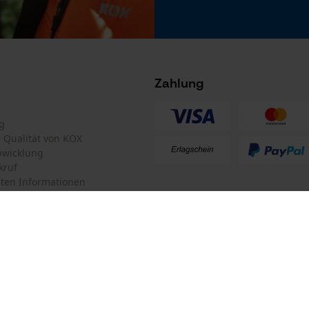
Microsoft Advertising Universal Event
Tracking
Survicate
Zahlung
g
te Qualität von KOX
bwicklung
kruf
ten Informationen
mular
KOX Forstversand GmbH
mular
KOX – Partner in Forst und Garte
Zentrale:
Am Burgfried 14
iderrufen