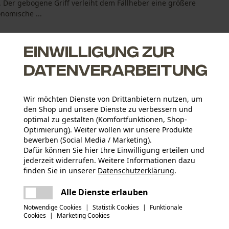
Der gebogene Griff verleiht dem Fällheber eine größere
nomische ...
Einwilligung zur
Datenverarbeitung
äumen
Wir möchten Dienste von Drittanbietern nutzen, um
onend zu arbeiten
den Shop und unsere Dienste zu verbessern und
ndehakens, z.B. zum Entasten
optimal zu gestalten (Komfortfunktionen, Shop-
Optimierung). Weiter wollen wir unsere Produkte
bewerben (Social Media / Marketing).
Dafür können Sie hier Ihre Einwilligung erteilen und
jederzeit widerrufen. Weitere Informationen dazu
Altersgruppe
finden Sie in unserer
Datenschutzerklärung
.
Erwachsener
teilen
Es ist ein Fehler aufgetreten. Bitte
Alle Dienste erlauben
versuchen Sie es erneut.
Material Griff
mail
Notwendige Cookies
|
Statistik Cookies
|
Funktionale
Kunststoff
Applikationen
Cookies
|
Marketing Cookies
Logoschriftzug