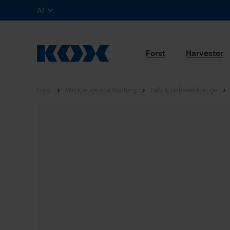
AT
Forst
Harvester
Forst
Werkzeuge und Wartung
Fäll- & Hebewerkzeuge