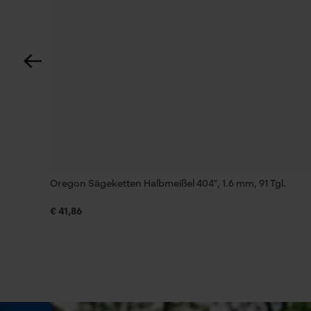
KOX Fällheber 80 cm mit gebogenem Griff
Heberart
Fällheber
KOX Fällheber 80 cm mit gebogenem Griff
Automatische Kettenschmierung
Nein
Häckselfunktion
Oregon Sägeketten Halbmeißel 404", 1.6 mm, 91 Tgl.
Nein
€ 41,86
Schrägschnitt
Nein
Werkzeugloser Kettenwechsel