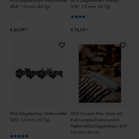
KOX Sägeketten Halbmeißel
KOX Sägeketten Hobby
Statistik Cookies
404", 1.6 mm, 84 Tgl.
3/8", 1.3 mm, 55 Tgl.
€ 20,99 *
€ 13,09 *
Econda Analytics
Mouseflow Web Analytics Tool
Fact-Finder Tracking
Funktionale Cookies
Loop54 Personalization
KOX Sägeketten Halbmeißel
KOX Forest-Star-Satz mit
325", 1.6 mm, 63 Tgl.
Führungsschiene und 4
Personalisierte Startseite
Halbmeißel Sägeketten 3/8",
Gespeicherter Warenkorb
1.5 mm, 55 cm