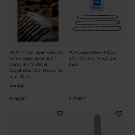
KOX Tri-Star Spar-Satz mit
KOX Sägeketten Hobby
Führungsschiene und 4
3/8", 1.3 mm, 44 Tgl., 3er
DuraCut / MultiCut
Pack
Sägeketten 3/8" Hobby, 1.3
mm, 35 cm
€ 94,69 *
€ 27,65 *