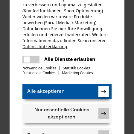
zu verbessern und optimal zu gestalten
(Komfortfunktionen, Shop-Optimierung).
Weiter wollen wir unsere Produkte
bewerben (Social Media / Marketing).
KOX Ersatz-Drehwirbel für
KOX Tri-Star Satz mit
Dafür können Sie hier Ihre Einwilligung
unsere Forstmaßbänder mit
Führungsschiene und 4
erteilen und jederzeit widerrufen. Weitere
Auslösehaken Typ B
Halbmeißel Sägeketten 3/8",
Informationen dazu finden Sie in unserer
1.5 mm, 40 cm
Datenschutzerklärung
.
teilen
Es ist ein Fehler aufgetreten. Bitte
Alle Dienste erlauben
teilen
versuchen Sie es erneut.
€ 1,60 *
€ 79,43 *
Notwendige Cookies
|
Statistik Cookies
|
Funktionale Cookies
|
Marketing Cookies
mail
SALE
Alle akzeptieren
Nur essentielle Cookies
akzeptieren