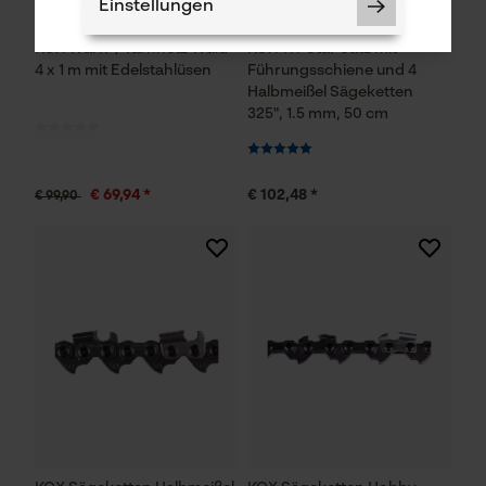
Einstellungen
KOX Warn-/Tarnnetz Wald
KOX Tri-Star Satz mit
4 x 1 m mit Edelstahlüsen
Führungsschiene und 4
Halbmeißel Sägeketten
325", 1.5 mm, 50 cm
Notwendige Cookies
€ 69,94 *
€ 102,48 *
€ 99,90
Prüfung setzen von Cookies
Session ID
Speichern der Auswahl zur
Datenverarbeitung
Econda Tag Manager