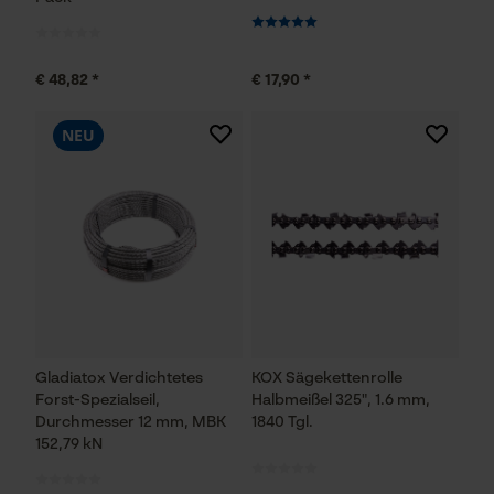
€ 48,82 *
€ 17,90 *
NEU
Gladiatox Verdichtetes
KOX Sägekettenrolle
Forst-Spezialseil,
Halbmeißel 325", 1.6 mm,
Durchmesser 12 mm, MBK
1840 Tgl.
152,79 kN