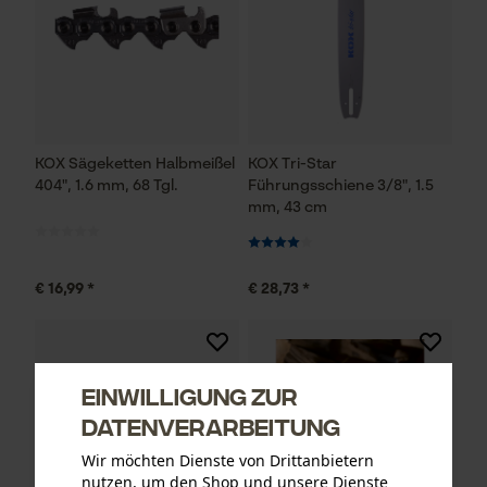
KOX Sägeketten Halbmeißel
KOX Tri-Star
404", 1.6 mm, 68 Tgl.
Führungsschiene 3/8", 1.5
mm, 43 cm
€ 16,99 *
€ 28,73 *
Einwilligung zur
Datenverarbeitung
Wir möchten Dienste von Drittanbietern
nutzen, um den Shop und unsere Dienste