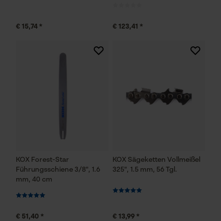
Persönliche Begrüßung
Geo-IP und User Detection
€ 15,74 *
€ 123,41 *
YouTube-Videos
Google Maps
Kontaktaufnahme per Chat
Marketing Cookies
Google Global Site Tag
KOX Forest-Star
KOX Sägeketten Vollmeißel
Microsoft Advertising Universal
Führungsschiene 3/8", 1.6
325", 1.5 mm, 56 Tgl.
Event Tracking
mm, 40 cm
Survicate
€ 51,40 *
€ 13,99 *