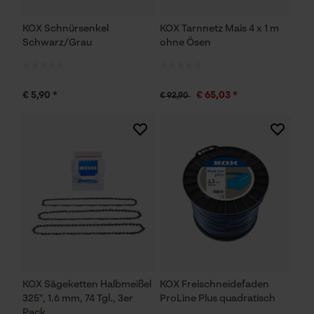
KOX Schnürsenkel
KOX Tarnnetz Mais 4 x 1 m
Schwarz/Grau
ohne Ösen
€ 5,90 *
€ 65,03 *
€ 92,90
KOX Sägeketten Halbmeißel
KOX Freischneidefaden
325", 1.6 mm, 74 Tgl., 3er
ProLine Plus quadratisch
Pack