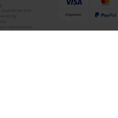
g
te Qualität von KOX
bwicklung
kruf
ten Informationen
mular
KOX Forstversand GmbH
mular
KOX – Partner in Forst und Garte
Zentrale:
Am Burgfried 14
iderrufen
4910 Ried im Innkreis
Retouren-Adresse:
Oregon Tool GmbH
Beim Erlenwäldchen 14/2
71522 Backnang
Deutschland