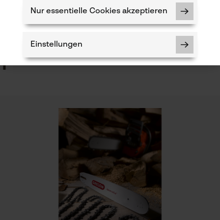
Verfügung!
Nur essentielle Cookies akzeptieren
Phasenwender
Nein
5
Einstellungen
h
Werkzeuglose Kettenspannung
Nein
Notwendige Cookies
Prüfung setzen von Cookies
Akku/Batterie enthalten
Session ID
Akku/Batterien nicht im Lieferumfang enthalten
Speichern der Auswahl zur
Datenverarbeitung