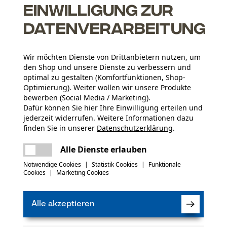
Einwilligung zur
Datenverarbeitung
Wir möchten Dienste von Drittanbietern nutzen, um
den Shop und unsere Dienste zu verbessern und
optimal zu gestalten (Komfortfunktionen, Shop-
Anzahl Teile
Optimierung). Weiter wollen wir unsere Produkte
2 Stk
bewerben (Social Media / Marketing).
Dafür können Sie hier Ihre Einwilligung erteilen und
Oberflächenbeschichtung
jederzeit widerrufen. Weitere Informationen dazu
Lackierte Oberfläche, Glanzbeschichtung
Lieferumfang
finden Sie in unserer
Datenschutzerklärung
.
1 x Rindenschäler-Kopf, 1 x Ersatzstiel Esche
teilen
Es ist ein Fehler aufgetreten. Bitte
kt haben oder Mängel feststellen, können Sie sich
Alle Dienste erlauben
versuchen Sie es erneut.
r E-Mail an info-at@kox.eu an uns wenden.
(0)
mail
Notwendige Cookies
|
Statistik Cookies
|
Funktionale
Cookies
|
Marketing Cookies
Produkt weiterempfehlen
Eigenschaft
Alle akzeptieren
Hochwertig