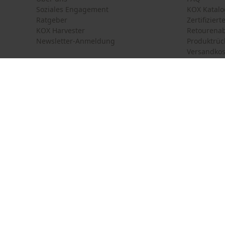
Soziales Engagement
KOX Katalo
Ratgeber
Zertifizier
KOX Harvester
Retourena
Newsletter-Anmeldung
Produktrüc
Versandkos
Land auswählen
Kontakt
Deutschland
France
Kontaktfor
Schweiz
Suisse
Bestellfor
Belgique
België
Newsletter
Nederland
Vertrag w