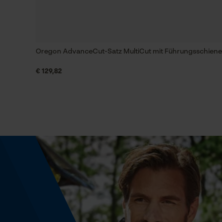
Powerbank-Funktion
Nein
Oregon AdvanceCut-Satz MultiCut mit Führungsschiene 
Regulatorische Hinweise
€ 129,82
Die Informationen auf dem Produktettiket sind
KWF
KWF-Profi