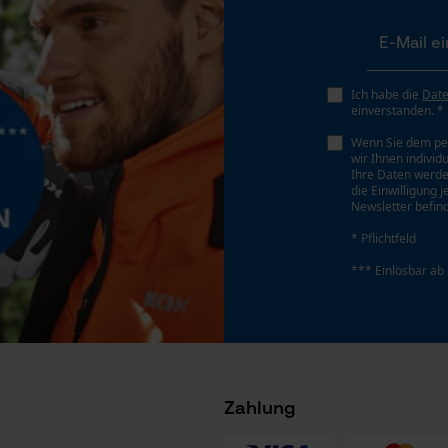
Gespeicherter Warenkorb
Persönliche Begrüßung
Geo-IP und User Detection
Ich habe die
Dat
einverstanden. *
YouTube-Videos
Wenn Sie dem pe
Google Maps
wir Ihnen individ
Ihre Daten werde
Kontaktaufnahme per Chat
die Einwilligung 
Newsletter befind
* Pflichtfeld
Marketing Cookies
*** Einlösbar ab
Google Global Site Tag
Microsoft Advertising Universal Event
Tracking
Zahlung
Survicate