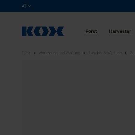
AT
Forst
Harvester
Forst
Werkzeuge und Wartung
Zubehör & Wartung
Zu