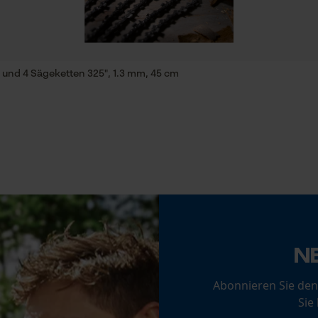
Econda Tag Manager
Statistik Cookies
und 4 Sägeketten 325", 1.3 mm, 45 cm
 stets zu befolgen
Econda Analytics
Mouseflow Web Analytics Tool
Fact-Finder Tracking
Funktionale Cookies
N
Abonnieren Sie den
Loop54 Personalization
Sie
Personalisierte Startseite