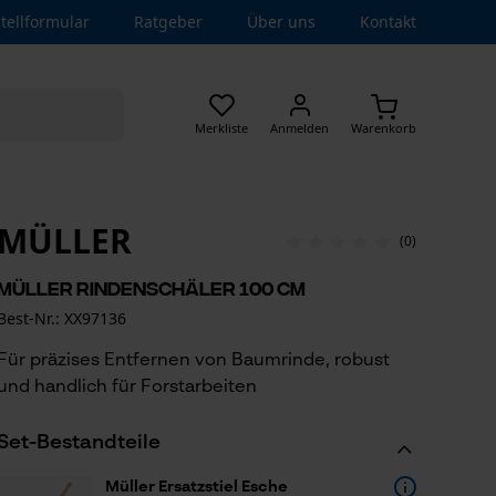
tellformular
Ratgeber
Über uns
Kontakt
Merkliste
Anmelden
Warenkorb
MÜLLER
(0)
Müller Rindenschäler 100 cm
Best-Nr.: XX97136
Für präzises Entfernen von Baumrinde, robust
und handlich für Forstarbeiten
Set-Bestandteile
Müller Ersatzstiel Esche