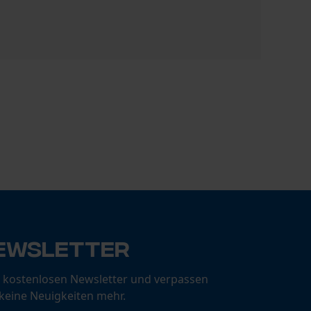
Müller Sc
€ 41,90
ewsletter
 kostenlosen Newsletter und verpassen
 keine Neuigkeiten mehr.