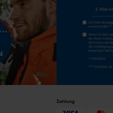
Gespeicherter Warenkorb
Persönliche Begrüßung
Geo-IP und User Detection
Ich habe die
Dat
einverstanden. *
YouTube-Videos
Wenn Sie dem pe
Google Maps
wir Ihnen individ
Ihre Daten werde
Kontaktaufnahme per Chat
die Einwilligung 
Newsletter befind
* Pflichtfeld
Marketing Cookies
*** Einlösbar ab
Google Global Site Tag
Microsoft Advertising Universal Event
Zahlung
Tracking
Survicate