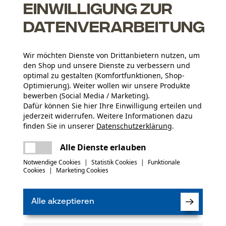
Einwilligung zur
Datenverarbeitung
Wir möchten Dienste von Drittanbietern nutzen, um
den Shop und unsere Dienste zu verbessern und
optimal zu gestalten (Komfortfunktionen, Shop-
Optimierung). Weiter wollen wir unsere Produkte
bewerben (Social Media / Marketing).
Dafür können Sie hier Ihre Einwilligung erteilen und
Altersgruppe
jederzeit widerrufen. Weitere Informationen dazu
Erwachsener
finden Sie in unserer
Datenschutzerklärung
.
teilen
Es ist ein Fehler aufgetreten. Bitte
Alle Dienste erlauben
versuchen Sie es erneut.
(0)
Artikelgewicht
mail
Notwendige Cookies
|
Statistik Cookies
|
Funktionale
20.0 g
Cookies
|
Marketing Cookies
Produkt weiterempfehlen
Alle akzeptieren
Jahreszeit
Ganzjahresartikel
Verfügung!