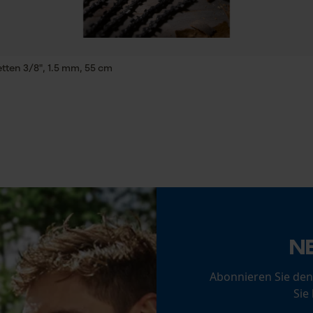
Statistik Cookies
tten 3/8", 1.5 mm, 55 cm
Akku/Batterie enthalten
Akku/Batterien nicht im Lieferumfang enthalten
Econda Analytics
Mouseflow Web Analytics Tool
Fact-Finder Tracking
Funktionale Cookies
N
Abonnieren Sie den
Loop54 Personalization
Sie
Personalisierte Startseite