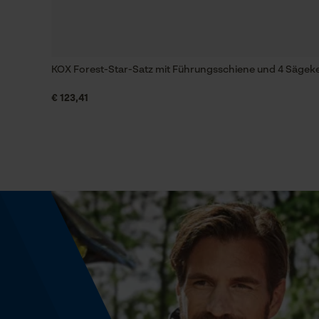
Energie & Leistung
KOX Forest-Star-Satz mit Führungsschiene und 4 Sägeke
Akku-Kapazitätsanzeige
Nein
€ 123,41
Powerbank-Funktion
Nein
Produktkennzeichnung
EAN
87295146415