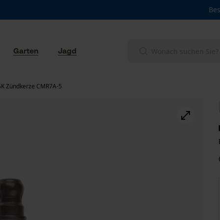
Bes
Garten
Jagd
K Zündkerze CMR7A-5