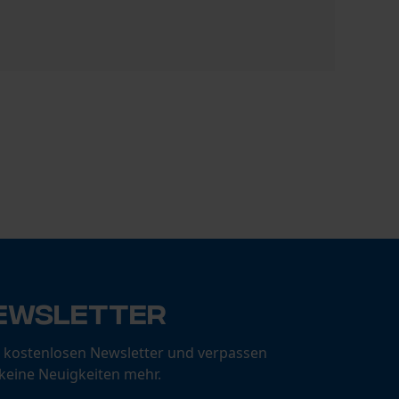
KOX Schien
€ 34,90
ewsletter
 kostenlosen Newsletter und verpassen
 keine Neuigkeiten mehr.