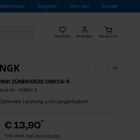
tellformular
Ratgeber
Über uns
Kontakt
Merkliste
Anmelden
Warenkorb
NGK
(0)
NGK Zündkerze CMR7A-5
Best-Nr.: XX9601-3
Optimale Leistung und Langlebigkeit
*
€ 13,90
*inkl. MwSt. zzgl.
Versandkosten