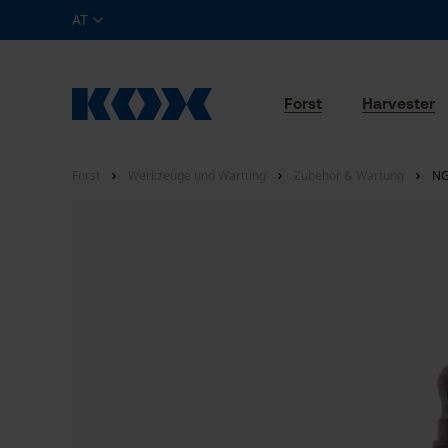
AT
Forst
Harvester
Forst
Werkzeuge und Wartung
Zubehör & Wartung
NG