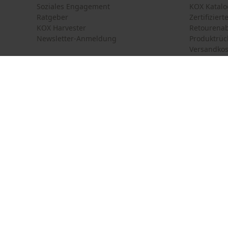
Soziales Engagement
KOX Katalo
Ratgeber
Zertifizier
KOX Harvester
Retourena
Newsletter-Anmeldung
Produktrüc
Versandkos
Land auswählen
Kontakt
Deutschland
France
Kontaktfor
Schweiz
Suisse
Bestellfor
Belgique
België
Newsletter
Nederland
Vertrag w