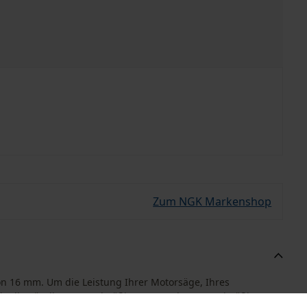
Zum NGK Markenshop
n 16 mm. Um die Leistung Ihrer Motorsäge, Ihres
 Sie die Zündkerze regelmäßig austauschen. Regelmäßige