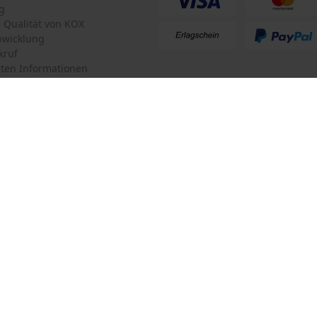
g
te Qualität von KOX
bwicklung
kruf
ten Informationen
mular
KOX Forstversand GmbH
mular
KOX – Partner in Forst und Garte
Zentrale:
Am Burgfried 14
iderrufen
4910 Ried im Innkreis
Retouren-Adresse:
Oregon Tool GmbH
Beim Erlenwäldchen 14/2
71522 Backnang
Deutschland