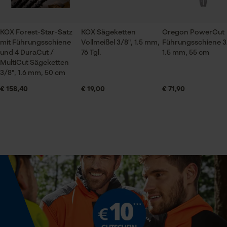
Jahreszeit
Ganzjahresartikel
KOX Forest-Star-Satz
KOX Sägeketten
Oregon PowerCut
Prüfung setzen von Cookies
mit Führungsschiene
Vollmeißel 3/8", 1.5 mm,
Führungsschiene 3
und 4 DuraCut /
76 Tgl.
1.5 mm, 55 cm
Session ID
Lieferumfang
MultiCut Sägeketten
Speichern der Auswahl zur
1 x Führungsschiene
3/8", 1.6 mm, 50 cm
Datenverarbeitung
€ 158,40
€ 19,00
€ 71,90
Econda Tag Manager
Größe & Maße
Statistik Cookies
Schienenlänge
55 cm
Technische Spezifikationen
Econda Analytics
Mouseflow Web Analytics Tool
Automatische Kettenschmierung
Nein
Fact-Finder Tracking