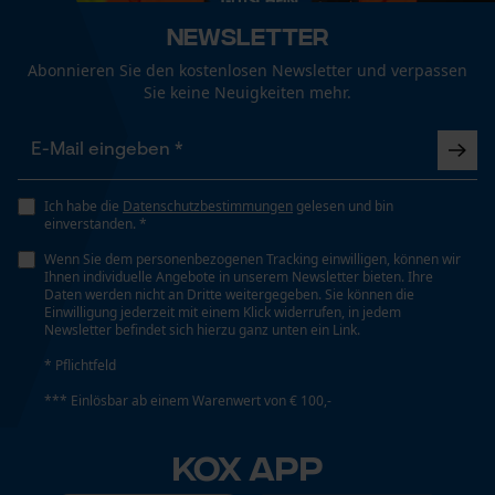
Newsletter
Häckselfunktion
Abonnieren Sie den kostenlosen Newsletter und verpassen
Funktionale Cookies
Nein
Sie keine Neuigkeiten mehr.
Phasenwender
Loop54 Personalization
Nein
Ich habe die
Datenschutzbestimmungen
gelesen und bin
Personalisierte Startseite
einverstanden. *
Gespeicherter Warenkorb
Wenn Sie dem personenbezogenen Tracking einwilligen, können wir
Schrägschnitt
Ihnen individuelle Angebote in unserem Newsletter bieten. Ihre
Persönliche Begrüßung
Nein
Daten werden nicht an Dritte weitergegeben. Sie können die
Einwilligung jederzeit mit einem Klick widerrufen, in jedem
Geo-IP und User Detection
Newsletter befindet sich hierzu ganz unten ein Link.
YouTube-Videos
* Pflichtfeld
Teilung
Google Maps
3/8"
*** Einlösbar ab einem Warenwert von € 100,-
Kontaktaufnahme per Chat
KOX APP
Treibglied Nutstärke MM