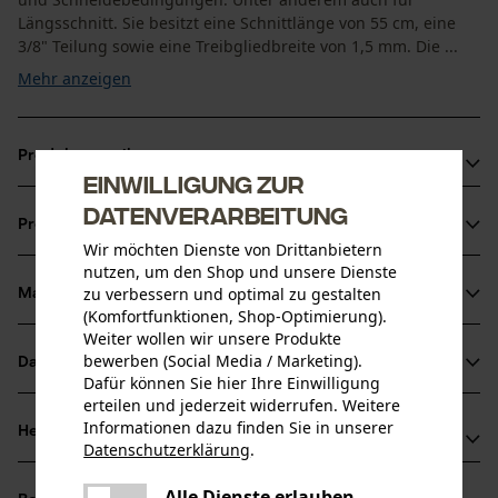
Längsschnitt. Sie besitzt eine Schnittlänge von 55 cm, eine
3/8" Teilung sowie eine Treibgliedbreite von 1,5 mm. Die ...
Mehr anzeigen
Produktvorteile
Einwilligung zur
Für alle Schneidbedingungen geeignet
Datenverarbeitung
Produktinformationen
Dank der schrägen Öllochbohrung wird die Verstopfung
Wir möchten Dienste von Drittanbietern
der Ölzufuhr reduziert, dadurch verbesserte Schmierung
nutzen, um den Shop und unsere Dienste
zu verbessern und optimal zu gestalten
von Schiene und Sägekette
Material & Pflege
Produktdetails
(Komfortfunktionen, Shop-Optimierung).
Bei Verschleiß des Umlenksterns kann der Schienenkopf
Weiter wollen wir unsere Produkte
selbst ausgetauscht werden
Aktivitätstyp
bewerben (Social Media / Marketing).
Datenblätter
Material
Sägen
Dafür können Sie hier Ihre Einwilligung
erteilen und jederzeit widerrufen. Weitere
Produktsicherheitsdatenblatt (PDF)
Hauptmaterial
Informationen dazu finden Sie in unserer
Herstellerinformationen
Datenschutzerklärung
.
Stahl
Altersgruppe
teilen
Oregon Tool GmbH
Erwachsener
Es ist ein Fehler aufgetreten. Bitte
Alle Dienste erlauben