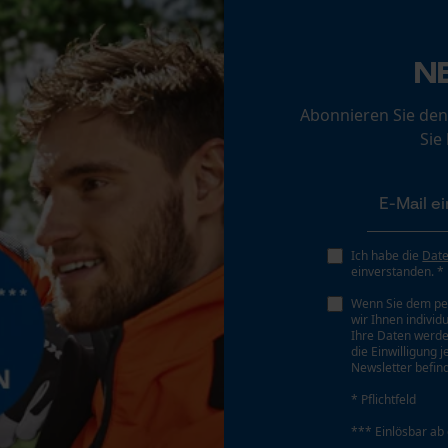
Loop54 Personalization
N
Personalisierte Startseite
Gespeicherter Warenkorb
Akku/Batterie enthalten
Abonnieren Sie den
Akku/Batterien nicht im Lieferumfang enthalten
Sie
Persönliche Begrüßung
Geo-IP und User Detection
YouTube-Videos
Google Maps
Ich habe die
Dat
Kontaktaufnahme per Chat
einverstanden. *
Wenn Sie dem pe
wir Ihnen individ
Ihre Daten werde
Marketing Cookies
die Einwilligung 
Newsletter befind
.
* Pflichtfeld
*** Einlösbar ab
Google Global Site Tag