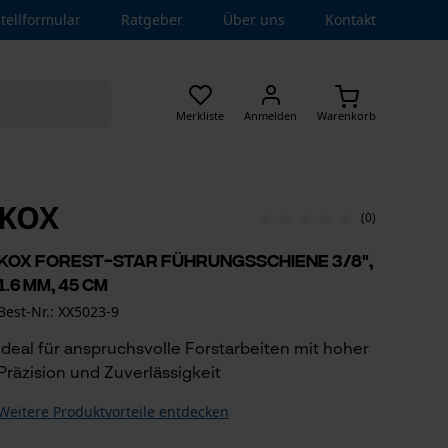
tellformular
Ratgeber
Über uns
Kontakt
Merkliste
Anmelden
Warenkorb
KOX
(0)
KOX Forest-Star Führungsschiene 3/8",
1.6 mm, 45 cm
Best-Nr.: XX5023-9
Ideal für anspruchsvolle Forstarbeiten mit hoher
Präzision und Zuverlässigkeit
Weitere Produktvorteile entdecken