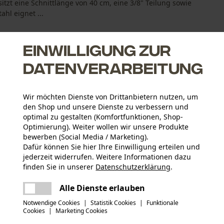
tzt eine Schnittlänge von 40 cm, eine 3/8" Teilung sowie
hl eignet ...
Einwilligung zur
Datenverarbeitung
Wir möchten Dienste von Drittanbietern nutzen, um
ng der Ölzufuhr reduziert, dadurch verbesserte Schmierung von
den Shop und unsere Dienste zu verbessern und
optimal zu gestalten (Komfortfunktionen, Shop-
Optimierung). Weiter wollen wir unsere Produkte
 selbst ausgetauscht werden
bewerben (Social Media / Marketing).
Dafür können Sie hier Ihre Einwilligung erteilen und
jederzeit widerrufen. Weitere Informationen dazu
Altersgruppe
finden Sie in unserer
Datenschutzerklärung
.
Erwachsener
teilen
Es ist ein Fehler aufgetreten. Bitte
Alle Dienste erlauben
versuchen Sie es erneut.
Oberflächenbeschichtung
mail
Notwendige Cookies
|
Statistik Cookies
|
Funktionale
Lackierte Oberfläche
Anzahl Treibglieder
Cookies
|
Marketing Cookies
66