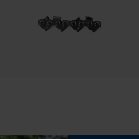
Session ID
Speichern der Auswahl zur
Häckselfunktion
Datenverarbeitung
Nein
Econda Tag Manager
Schrägschnitt
Nein
Statistik Cookies
Treibglied Nutstärke MM
1.6 mm
Econda Analytics
Mouseflow Web Analytics Tool
Werkzeuglose Kettenspannung
Fact-Finder Tracking
Nein
Funktionale Cookies