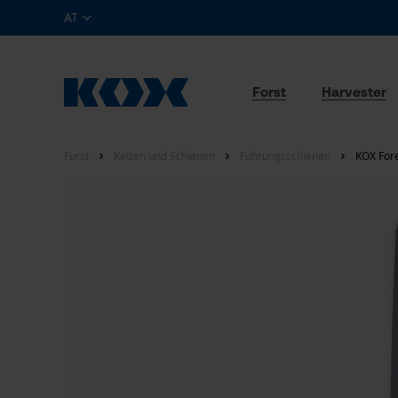
AT
Forst
Harvester
Forst
Ketten und Schienen
Führungsschienen
KOX Fore