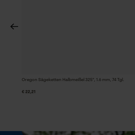
Automatische Kettenschmierung
Nein
Phasenwender
Nein
Teilung
3/8"
Oregon Sägeketten Halbmeißel 325", 1.6 mm, 74 Tgl.
€ 22,21
Treibgliedstärke/Nutbreite
0.063 in
Werkzeugloser Kettenwechsel
Nein