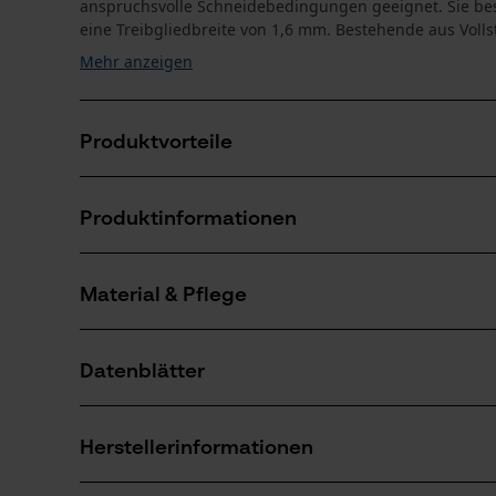
anspruchsvolle Schneidebedingungen geeignet. Sie besi
eine Treibgliedbreite von 1,6 mm. Bestehende aus Vollsta
Mehr anzeigen
Produktvorteile
Geeignet für alle Schneidbedingungen
Produktinformationen
Durch die schräge Öllochbohrung wird die Verstopfu
Schwert und Kette
Verschleißt der Umlenkstern kann der Schienenkopf
Material & Pflege
Produktdetails
Aktivitätstyp
Datenblätter
Sägen
Material
Produktsicherheitsdatenblatt (PDF)
Hauptmaterial
Herstellerinformationen
Stahl
Anzahl Teile
1 Stk