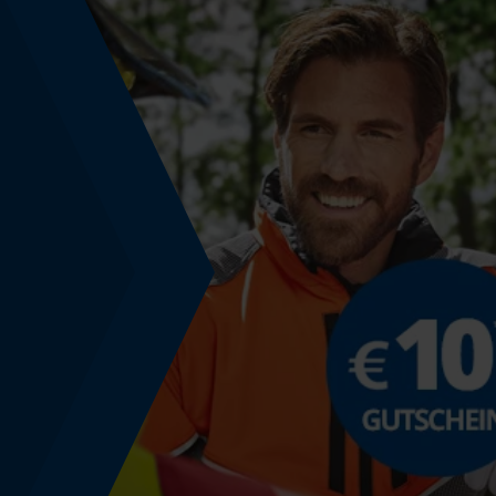
Energie & Leistung
Akku-Kapazitätsanzeige
Nein
Powerbank-Funktion
Nein
Nutzung & Gebrauch
Anwendungshinweis
Bitte achten Sie auf die richtige Kettenspannung
Überprüfen Sie die Schmierlochbohrung immer
auf Sauberkeit und dass sie mit Fett bedeckt ist.