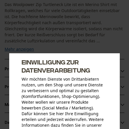
Das Woolpower Zip Turtleneck Lite ist ein Merino Shirt mit
Rollkragen, welches für viele Outdoortätigkeiten einsetzbar
ist. Die hochfeine Merinowolle bewirkt, dass
Körperfeuchtigkeit nach außen transportiert wird.
Gleichzeitig wird die Körperwärme isoliert, sodass man nicht
friert. Der kurze Reißverschluss sorgt bei Bedarf für
zusätzliche Luftzirkulation und vereinfacht das ...
Mehr anzeigen
Einwilligung zur
Datenverarbeitung
Produktvorteile
Wir möchten Dienste von Drittanbietern
Geruchsneutral bei starkem Schwitzen und trocknet sehr
nutzen, um den Shop und unsere Dienste
Produktinformationen
schnell
zu verbessern und optimal zu gestalten
(Komfortfunktionen, Shop-Optimierung).
Merino Shirt wirkt temperaturregulierend
Weiter wollen wir unsere Produkte
Longsleeve Merino Unterwäsche fühlt sich angenehm auf
Material & Pflege
bewerben (Social Media / Marketing).
Produktdetails
der Haut an, kein Kratzen auf der Haut
Dafür können Sie hier Ihre Einwilligung
erteilen und jederzeit widerrufen. Weitere
Ärmeltyp
Datenblätter
Informationen dazu finden Sie in unserer
Material
Langarm