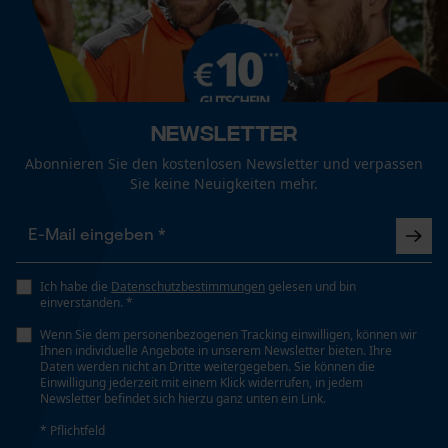
Mouseflow Web Analytics Tool
Fact-Finder Tracking
Wetterlage
Bewölkt und kühl, Kalt und frostig, Windig
Funktionale Cookies
Newsletter
Technische Spezifikationen
Abonnieren Sie den kostenlosen Newsletter und verpassen
Sie keine Neuigkeiten mehr.
Automatische Kettenschmierung
Loop54 Personalization
Nein
Personalisierte Startseite
Gespeicherter Warenkorb
Ich habe die
Datenschutzbestimmungen
gelesen und bin
Eigenschaft
einverstanden. *
Persönliche Begrüßung
Isolierend, Feuchtigkeitsregulierend, Komfortabel,
Wenn Sie dem personenbezogenen Tracking einwilligen, können wir
Geo-IP und User Detection
Geruchslos, Temperaturregulierend
Ihnen individuelle Angebote in unserem Newsletter bieten. Ihre
Daten werden nicht an Dritte weitergegeben. Sie können die
YouTube-Videos
Einwilligung jederzeit mit einem Klick widerrufen, in jedem
Newsletter befindet sich hierzu ganz unten ein Link.
Google Maps
Häckselfunktion
Nein
* Pflichtfeld
Kontaktaufnahme per Chat