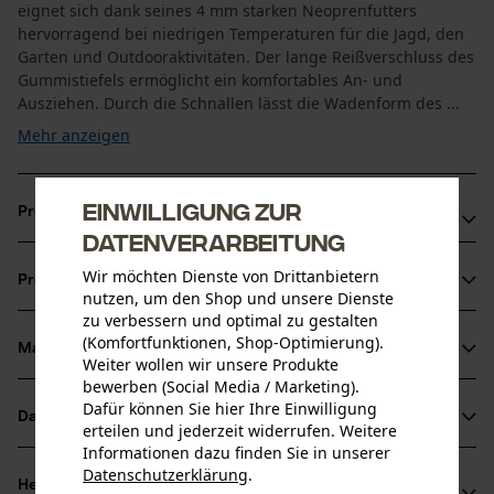
eignet sich dank seines 4 mm starken Neoprenfutters
hervorragend bei niedrigen Temperaturen für die Jagd, den
Garten und Outdooraktivitäten. Der lange Reißverschluss des
Gummistiefels ermöglicht ein komfortables An- und
Ausziehen. Durch die Schnallen lässt die Wadenform des ...
Mehr anzeigen
Einwilligung zur
Produktvorteile
Datenverarbeitung
Warmer und besonders komfortabler Gummistiefel
Wir möchten Dienste von Drittanbietern
Produktinformationen
Wadenumfang des Gummistiefels kann individuell
nutzen, um den Shop und unsere Dienste
zu verbessern und optimal zu gestalten
angepasst werden
(Komfortfunktionen, Shop-Optimierung).
Langer Reißverschluss für einfaches An-/Ausziehen
Material & Pflege
Weiter wollen wir unsere Produkte
Produktdetails
bewerben (Social Media / Marketing).
Dafür können Sie hier Ihre Einwilligung
Aktivitätstyp
Datenblätter
erteilen und jederzeit widerrufen. Weitere
Material
Arbeiten, Angeln, Jagen, Campen
Informationen dazu finden Sie in unserer
Produktsicherheitsdatenblatt (PDF)
Datenschutzerklärung
.
Materialart
Herstellerinformationen
teilen