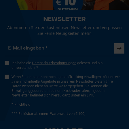
Fact-Finder Tracking
Schafthöhe
Newsletter
Calf-High
Abonnieren Sie den kostenlosen Newsletter und verpassen
Funktionale Cookies
Sie keine Neuigkeiten mehr.
Schaftlänge
39 cm
Loop54 Personalization
Personalisierte Startseite
Ich habe die
Datenschutzbestimmungen
gelesen und bin
einverstanden. *
Schaftweite
Gespeicherter Warenkorb
Vario
Wenn Sie dem personenbezogenen Tracking einwilligen, können wir
Persönliche Begrüßung
Ihnen individuelle Angebote in unserem Newsletter bieten. Ihre
Daten werden nicht an Dritte weitergegeben. Sie können die
Geo-IP und User Detection
Einwilligung jederzeit mit einem Klick widerrufen, in jedem
Newsletter befindet sich hierzu ganz unten ein Link.
YouTube-Videos
Technische Spezifikationen
* Pflichtfeld
Google Maps
Automatische Kettenschmierung
*** Einlösbar ab einem Warenwert von € 100,-
Kontaktaufnahme per Chat
Nein