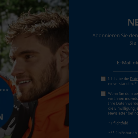
Konstruktion
ABS Hartschalenkonstruktion mit tiefgreifender
Loop54 Personalization
Nackenschale
N
Personalisierte Startseite
Gespeicherter Warenkorb
Abonnieren Sie den
Schrägschnitt
Sie
Persönliche Begrüßung
Nein
Geo-IP und User Detection
YouTube-Videos
Werkzeuglose Kettenspannung
Google Maps
Nein
Ich habe die
Dat
Kontaktaufnahme per Chat
einverstanden. *
Wenn Sie dem pe
wir Ihnen individ
Ihre Daten werde
Marketing Cookies
die Einwilligung 
Newsletter befind
* Pflichtfeld
*** Einlösbar ab
Google Global Site Tag