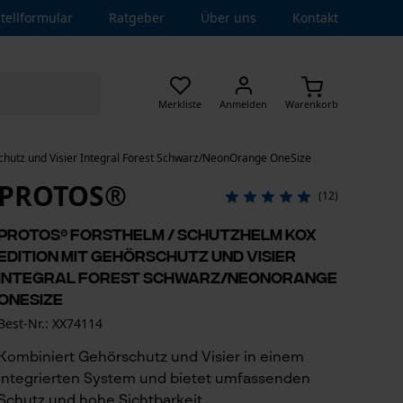
tellformular
Ratgeber
Über uns
Kontakt
Merkliste
Anmelden
Warenkorb
hutz und Visier Integral Forest Schwarz/NeonOrange OneSize
PROTOS®
(12)
PROTOS® Forsthelm / Schutzhelm KOX
Edition mit Gehörschutz und Visier
Integral Forest Schwarz/NeonOrange
OneSize
Best-Nr.: XX74114
Kombiniert Gehörschutz und Visier in einem
integrierten System und bietet umfassenden
Schutz und hohe Sichtbarkeit