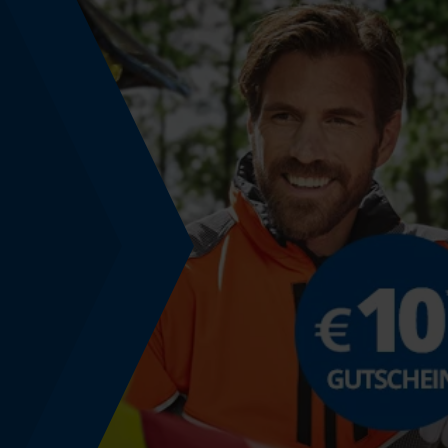
Häckselfunktion
Nein
Phasenwender
Nein
Verstellsystem
Ratschenverstellung
Werkzeugloser Kettenwechsel
Nein
Energie & Leistung