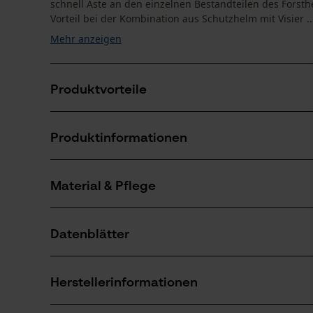
schnell Äste an den einzelnen Bestandteilen des Forsth
Vorteil bei der Kombination aus Schutzhelm mit Visier ..
Mehr anzeigen
Produktvorteile
Kopfschutz Kombination mit sehr großem Sichtfeld
Produktinformationen
Durch die Zweifarbigkeit des Forsthelms sind Sie no
PROTOS® Helm mit tiefgreifender Nackenschale schü
Material & Pflege
Produktdetails
Aktivitätstyp
Datenblätter
Schützen, Aufenthalt in lauter Umgebung
Material
Baumusterprüfung (PDF)
Details Polsterung
Herstellerinformationen
Stirn-Polster, Schaumstoffpolster, Nacken-Polst
Anzahl Teile
Konformitätserklärung (PDF)
1 Stk