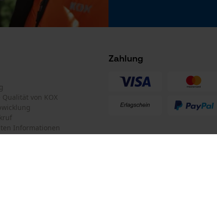
Akku/Batterie enthalten
Microsoft Advertising Universal Event
Akku/Batterien nicht im Lieferumfang enthalten
Tracking
Survicate
Zahlung
g
te Qualität von KOX
bwicklung
kruf
ten Informationen
t
m
mular
KOX Forstversand GmbH
mular
KOX – Partner in Forst und Garte
Zentrale:
Am Burgfried 14
iderrufen