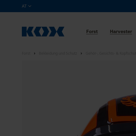
AT
Forst
Harvester
Forst
Bekleidung und Schutz
Gehör-, Gesichts- & Kopfschu