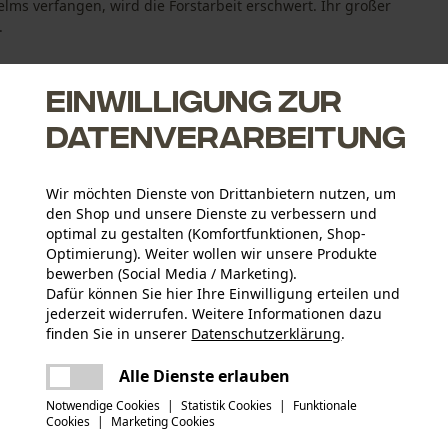
elms verfangen, wird die Forstarbeit erschwert. Ihr großer
.
Einwilligung zur
Datenverarbeitung
Wir möchten Dienste von Drittanbietern nutzen, um
ch besser sichtbar
den Shop und unsere Dienste zu verbessern und
tzt den Hinterkopf vor Schlägen und bei Stürzen
optimal zu gestalten (Komfortfunktionen, Shop-
Optimierung). Weiter wollen wir unsere Produkte
bewerben (Social Media / Marketing).
Dafür können Sie hier Ihre Einwilligung erteilen und
jederzeit widerrufen. Weitere Informationen dazu
Altersgruppe
finden Sie in unserer
Datenschutzerklärung
.
Erwachsener
teilen
Es ist ein Fehler aufgetreten. Bitte
Alle Dienste erlauben
Bedienungsanleitung (PDF)
versuchen Sie es erneut.
Hauptmaterial
mail
Notwendige Cookies
|
Statistik Cookies
|
Funktionale
er
Kunststoff
Applikationen
Cookies
|
Marketing Cookies
Logodruck