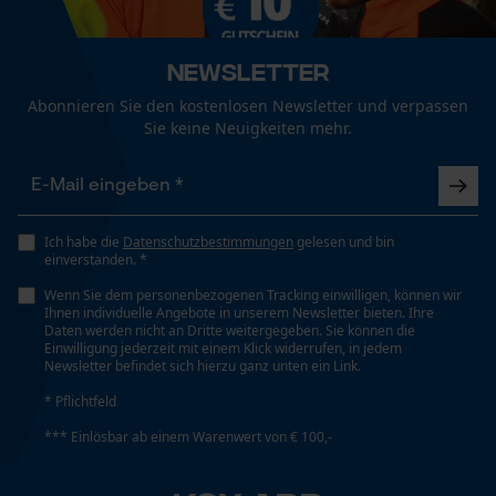
Forstwirtschaft, Landwirtschaft, Städte und
nicht heiß bügeln
Fact-Finder Tracking
Gemeinde
Newsletter
Abonnieren Sie den kostenlosen Newsletter und verpassen
Nicht chemisch reinigen
Funktionale Cookies
Bundabschluss
Sie keine Neuigkeiten mehr.
Regulierbare Bundweite
Nicht im Trommeltrockner trocknen
Loop54 Personalization
Details Belüftungsöffnungen
Beinbelüftung
Personalisierte Startseite
Ich habe die
Datenschutzbestimmungen
gelesen und bin
einverstanden. *
Gespeicherter Warenkorb
Wenn Sie dem personenbezogenen Tracking einwilligen, können wir
Waschen 40 °C
Persönliche Begrüßung
Ihnen individuelle Angebote in unserem Newsletter bieten. Ihre
Geschlecht
Daten werden nicht an Dritte weitergegeben. Sie können die
Unisex
Geo-IP und User Detection
Einwilligung jederzeit mit einem Klick widerrufen, in jedem
Newsletter befindet sich hierzu ganz unten ein Link.
YouTube-Videos
Pflegehinweise
* Pflichtfeld
Google Maps
Jahreszeit
Folgen Sie den Pflegehinweisen auf dem Etikett.
*** Einlösbar ab einem Warenwert von € 100,-
Ganzjahresartikel
Kontaktaufnahme per Chat