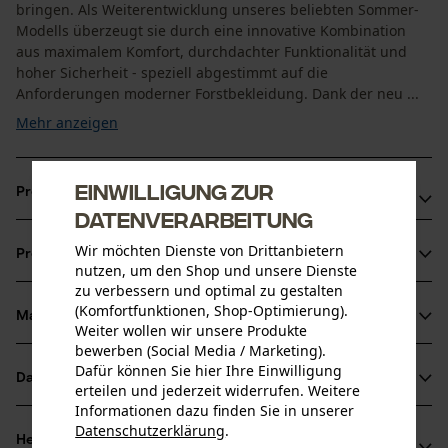
bringen. Als Weiterentwicklung unseres beliebten Sommer-
Modells überzeugt sie durch eine innovative Kombination
aus maximalem Komfort, durchdachter Funktionalität und
hoher Sicherheit - speziell abgestimmt auf die
Anforderungen moderner Forstbekleidung. Dank der neu ...
Mehr anzeigen
Einwilligung zur
Produktvorteile
Datenverarbeitung
Optimale Bewegungsfreiheit durch elastische
Wir möchten Dienste von Drittanbietern
Produktinformationen
Schnittschutzeinlage und superflexible Kniepartie im
nutzen, um den Shop und unsere Dienste
zu verbessern und optimal zu gestalten
ergonomischen X-Design
(Komfortfunktionen, Shop-Optimierung).
Hervorragende Belüftung durch extra lange
Material & Pflege
Weiter wollen wir unsere Produkte
Produktdetails
Reißverschlüsse mit Mesh-Lining - für angenehmes Klima
bewerben (Social Media / Marketing).
selbst bei Hitze
Dafür können Sie hier Ihre Einwilligung
Aktivitätstyp
Datenblätter
erteilen und jederzeit widerrufen. Weitere
Material
Arbeiten, Schützen, Unfallvermeidung
Individueller Tragekomfort dank variabler
Informationen dazu finden Sie in unserer
Produktsicherheitsdatenblatt (PDF)
Bundweitenverstellung mit Gummizug und Klettfixierung
Datenschutzerklärung
.
Materialart
Herstellerinformationen
teilen