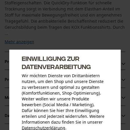
Stoffeigenschaften. Die QuickDry-Funktion für schnelle
Trocknung sorgt in Verbindung mit dem Elasthan-Anteil im
Stoff für maximale Bewegungsfreiheit und ein angenehmes
Tragegefühl. Die antibakterielle Beschaffenheit reduziert die
Geruchsbildung beim Tragen des KOX Funktionsshirts. Durch
...
Mehr anzeigen
Einwilligung zur
Produktvorteile
Datenverarbeitung
Sportliche Passform, flexibel mit Elasthan
Wir möchten Dienste von Drittanbietern
Produktinformationen
nutzen, um den Shop und unsere Dienste
Angenehmer nahtloser Unterarmbereich
zu verbessern und optimal zu gestalten
Beste Sichtbarkeit durch Signalfarbe
(Komfortfunktionen, Shop-Optimierung).
Material & Pflege
Weiter wollen wir unsere Produkte
Produktdetails
bewerben (Social Media / Marketing).
Dafür können Sie hier Ihre Einwilligung
Ärmeltyp
erteilen und jederzeit widerrufen. Weitere
Datenblätter
Material
Kurzarm
Informationen dazu finden Sie in unserer
Produktsicherheitsdatenblatt (PDF)
Datenschutzerklärung
.