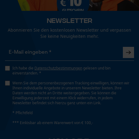
Optik/Muster
Zweifarbig
Fact-Finder Tracking
Weitere Bewertungen anzeigen
Newsletter
Abonnieren Sie den kostenlosen Newsletter und verpassen
Technische Spezifikationen
Funktionale Cookies
Sie keine Neuigkeiten mehr.
Automatische Kettenschmierung
Nein
Loop54 Personalization
Ich habe die
Datenschutzbestimmungen
gelesen und bin
Personalisierte Startseite
einverstanden. *
Eigenschaft
Gespeicherter Warenkorb
Modern, Sportlich, Schnelltrocknend, Angenehm,
Wenn Sie dem personenbezogenen Tracking einwilligen, können wir
Ihnen individuelle Angebote in unserem Newsletter bieten. Ihre
Antibakteriell, Glatt, UV-Schutz, Flexibel, Gut Sichtbar
Persönliche Begrüßung
Daten werden nicht an Dritte weitergegeben. Sie können die
Einwilligung jederzeit mit einem Klick widerrufen, in jedem
Geo-IP und User Detection
Newsletter befindet sich hierzu ganz unten ein Link.
YouTube-Videos
Häckselfunktion
* Pflichtfeld
Nein
Google Maps
*** Einlösbar ab einem Warenwert von € 100,-
Kontaktaufnahme per Chat