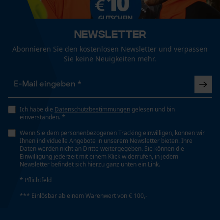
Mouseflow Web Analytics Tool
Sichtbarkeit
Warnfarben
Fact-Finder Tracking
Newsletter
Abonnieren Sie den kostenlosen Newsletter und verpassen
Tragegefühl
Funktionale Cookies
Sie keine Neuigkeiten mehr.
Leicht, Locker, Luftig
Wasserbeständigkeit
Loop54 Personalization
Nicht wasserbeständig
Ich habe die
Datenschutzbestimmungen
gelesen und bin
Personalisierte Startseite
einverstanden. *
Gespeicherter Warenkorb
Wenn Sie dem personenbezogenen Tracking einwilligen, können wir
Ihnen individuelle Angebote in unserem Newsletter bieten. Ihre
Persönliche Begrüßung
Technische Spezifikationen
Daten werden nicht an Dritte weitergegeben. Sie können die
Einwilligung jederzeit mit einem Klick widerrufen, in jedem
Geo-IP und User Detection
Newsletter befindet sich hierzu ganz unten ein Link.
Automatische Kettenschmierung
YouTube-Videos
Nein
* Pflichtfeld
Google Maps
*** Einlösbar ab einem Warenwert von € 100,-
Kontaktaufnahme per Chat
Eigenschaft