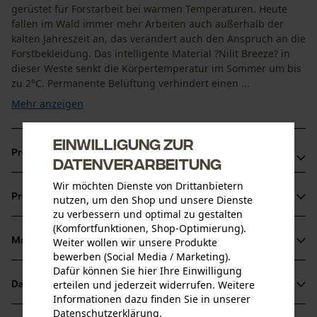
gerüstet für Forstarbeit bei warmen Temperaturen. Heute
fallen im Wald immer mehr Arbeiten auch außerhalb der
kalten Jahreszeit an, das verändert auch den Anspruch an die
Forstbekleidung. Das intelligente Material ?Nilit Breeze? in
dieser Weste senkt die Körpertemperatur im Sommer um bis
zu 2°C. Permanente Belüftung verhindert einen ...
Mehr anzeigen
Einwilligung zur
Produktvorteile
Datenverarbeitung
Wir möchten Dienste von Drittanbietern
Sehr gute Sichtbarkeit dank Signalfarbe
Produktinformationen
nutzen, um den Shop und unsere Dienste
Praktisches Taschenkonzept
zu verbessern und optimal zu gestalten
Permanenter Ventilationseffekt kühlt die
(Komfortfunktionen, Shop-Optimierung).
Körpertemperatur bei warmen Temperaturen bis zu 2°C
Weiter wollen wir unsere Produkte
Material & Pflege
Produktdetails
bewerben (Social Media / Marketing).
Dafür können Sie hier Ihre Einwilligung
Ärmeltyp
erteilen und jederzeit widerrufen. Weitere
Datenblätter
Material
Ärmellos
Informationen dazu finden Sie in unserer
Datenschutzerklärung
.
Produktsicherheitsdatenblatt (PDF)