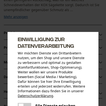
Schneideverhalten der KOX Sägekette sorgt. Dadurch ist Sie
unempfindlicher gegenüber Schmutz als ...
Mehr anzeigen
Produktvorteile
Einwilligung zur
Weniger Rückschlag durch Sicherheitstreibglieder
Datenverarbeitung
Produktinformationen
Sägeketten Halbmeißel für reduzierte Vibration der
Wir möchten Dienste von Drittanbietern
Schneidegarnitur
nutzen, um den Shop und unsere Dienste
zu verbessern und optimal zu gestalten
Unempfindlicher gegenüber Schmutz als Vollmeißel-
Material & Pflege
Produktdetails
(Komfortfunktionen, Shop-Optimierung).
Sägeketten, aber etwas geringere Schnittleistung
Weiter wollen wir unsere Produkte
Aktivitätstyp
bewerben (Social Media / Marketing).
Datenblätter
Material
Sägen
Dafür können Sie hier Ihre Einwilligung
erteilen und jederzeit widerrufen. Weitere
Produktsicherheitsdatenblatt (PDF)
Hauptmaterial
Informationen dazu finden Sie in unserer
Herstellerinformationen
Datenschutzerklärung
.
Stahl
Altersgruppe
teilen
Oregon Tool GmbH
Erwachsener
Es ist ein Fehler aufgetreten. Bitte
Alle Dienste erlauben