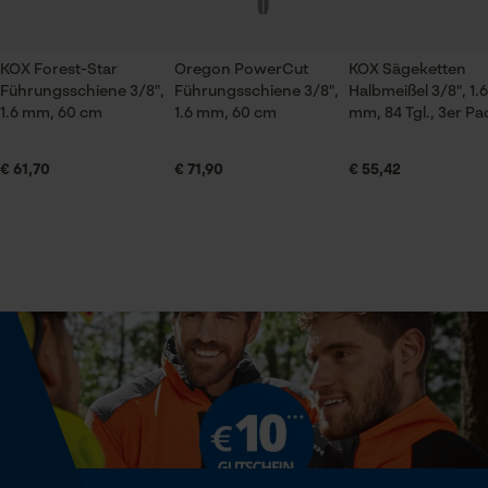
Jahreszeit
Ganzjahresartikel
KOX Forest-Star
Oregon PowerCut
KOX Sägeketten
Prüfung setzen von Cookies
Führungsschiene 3/8",
Führungsschiene 3/8",
Halbmeißel 3/8", 1.6
1.6 mm, 60 cm
1.6 mm, 60 cm
mm, 84 Tgl., 3er Pa
Session ID
Lieferumfang
Speichern der Auswahl zur
1 x Kox Sägekette
Datenverarbeitung
€ 61,70
€ 71,90
€ 55,42
Econda Tag Manager
Größe & Maße
Statistik Cookies
Ergebender Brustwinkel
60 deg
Schienenlänge
Econda Analytics
60 cm
Mouseflow Web Analytics Tool
Fact-Finder Tracking