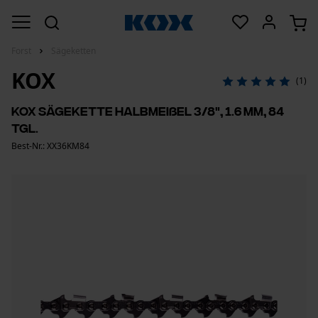
Forst
Sägeketten
KOX
(1)
KOX Sägekette Halbmeißel 3/8", 1.6 mm, 84
Tgl.
Best-Nr.: XX36KM84