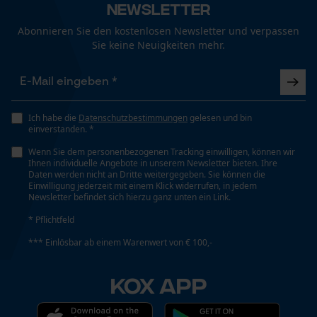
Newsletter
Technische Spezifikationen
Abonnieren Sie den kostenlosen Newsletter und verpassen
Automatische Kettenschmierung
Sie keine Neuigkeiten mehr.
Funktionale Cookies
Nein
Eigenschaft
Loop54 Personalization
Ich habe die
Datenschutzbestimmungen
gelesen und bin
Unempfindlich
einverstanden. *
Personalisierte Startseite
Wenn Sie dem personenbezogenen Tracking einwilligen, können wir
Gespeicherter Warenkorb
Ihnen individuelle Angebote in unserem Newsletter bieten. Ihre
Einstanzung Treibglied
Daten werden nicht an Dritte weitergegeben. Sie können die
Persönliche Begrüßung
Einwilligung jederzeit mit einem Klick widerrufen, in jedem
D6
Newsletter befindet sich hierzu ganz unten ein Link.
Geo-IP und User Detection
* Pflichtfeld
YouTube-Videos
Einstellung Jolly
*** Einlösbar ab einem Warenwert von € 100,-
Google Maps
60 deg
Kontaktaufnahme per Chat
KOX APP
Feilen 1. Hälfte